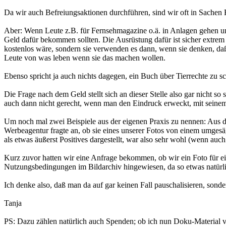
Da wir auch Befreiungsaktionen durchführen, sind wir oft in Sachen R
Aber: Wenn Leute z.B. für Fernsehmagazine o.ä. in Anlagen gehen und
Geld dafür bekommen sollten. Die Ausrüstung dafür ist sicher extrem
kostenlos wäre, sondern sie verwenden es dann, wenn sie denken, da
Leute von was leben wenn sie das machen wollen.
Ebenso spricht ja auch nichts dagegen, ein Buch über Tierrechte zu s
Die Frage nach dem Geld stellt sich an dieser Stelle also gar nicht 
auch dann nicht gerecht, wenn man den Eindruck erweckt, mit seinem
Um noch mal zwei Beispiele aus der eigenen Praxis zu nennen: Aus de
Werbeagentur fragte an, ob sie eines unserer Fotos von einem umges
als etwas äußerst Positives dargestellt, war also sehr wohl (wenn auc
Kurz zuvor hatten wir eine Anfrage bekommen, ob wir ein Foto für e
Nutzungsbedingungen im Bildarchiv hingewiesen, da so etwas natürli
Ich denke also, daß man da auf gar keinen Fall pauschalisieren, sond
Tanja
PS: Dazu zählen natürlich auch Spenden; ob ich nun Doku-Material ve