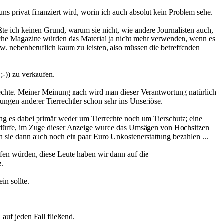
ns privat finanziert wird, worin ich auch absolut kein Problem sehe.
te ich keinen Grund, warum sie nicht, wie andere Journalisten auch,
solche Magazine würden das Material ja nicht mehr verwenden, wenn es
. nebenberuflich kaum zu leisten, also müssen die betreffenden
;-)) zu verkaufen.
errechte. Meiner Meinung nach wird man dieser Verantwortung natürlich
ngen anderer Tierrechtler schon sehr ins Unseriöse.
ng es dabei primär weder um Tierrechte noch um Tierschutz; eine
en dürfe, im Zuge dieser Anzeige wurde das Umsägen von Hochsitzen
nn sie dann auch noch ein paar Euro Unkostenerstattung bezahlen ...
fen würden, diese Leute haben wir dann auf die
e.
in sollte.
auf jeden Fall fließend.