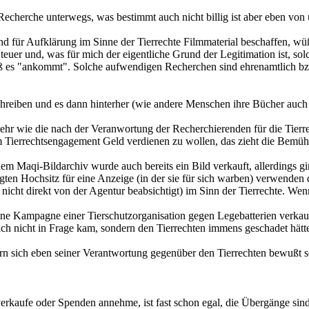
echerche unterwegs, was bestimmt auch nicht billig ist aber eben von u
 für Aufklärung im Sinne der Tierrechte Filmmaterial beschaffen, wüß
 teuer und, was für mich der eigentliche Grund der Legitimation ist, 
ß es "ankommt". Solche aufwendigen Recherchen sind ehrenamtlich bzw
chreiben und es dann hinterher (wie andere Menschen ihre Bücher auch 
so sehr wie die nach der Veranwortung der Recherchierenden für die Ti
 Tierrechtsengagement Geld verdienen zu wollen, das zieht die Bemühu
m Maqi-Bildarchiv wurde auch bereits ein Bild verkauft, allerdings gi
ägten Hochsitz für eine Anzeige (in der sie für sich warben) verwend
h nicht direkt von der Agentur beabsichtigt) im Sinn der Tierrechte. We
ine Kampagne einer Tierschutzorganisation gegen Legebatterien verkau
ch nicht in Frage kam, sondern den Tierrechten immens geschadet hätt
ern sich eben seiner Verantwortung gegenüber den Tierrechten bewußt se
rkaufe oder Spenden annehme, ist fast schon egal, die Übergänge sind 