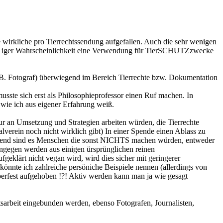
 wirkliche pro Tierrechtssendung aufgefallen. Auch die sehr wenigen
9% iger Wahrscheinlichkeit eine Verwendung für TierSCHUTZzwecke
 (z.B. Fotograf) überwiegend im Bereich Tierrechte bzw. Dokumentation
usste sich erst als Philosophieprofessor einen Ruf machen. In
, wie ich aus eigener Erfahrung weiß.
 nur an Umsetzung und Strategien arbeiten würden, die Tierrechte
lverein noch nicht wirklich gibt) In einer Spende einen Ablass zu
wiegend sind es Menschen die sonst NICHTS machen würden, entweder
hingegen werden aus einigen ürsprünglichen reinen
ufgeklärt nicht vegan wird, wird dies sicher mit geringerer
könnte ich zahlreiche persöniche Beispiele nennen (allerdings von
oberfest aufgehoben !?! Aktiv werden kann man ja wie gesagt
sarbeit eingebunden werden, ebenso Fotografen, Journalisten,