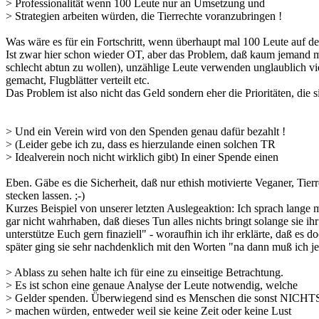
> Professionalität wenn 100 Leute nur an Umsetzung und
> Strategien arbeiten würden, die Tierrechte voranzubringen !
Was wäre es für ein Fortschritt, wenn überhaupt mal 100 Leute auf
Ist zwar hier schon wieder OT, aber das Problem, daß kaum jemand mit
schlecht abtun zu wollen), unzählige Leute verwenden unglaublich vie
gemacht, Flugblätter verteilt etc.
Das Problem ist also nicht das Geld sondern eher die Prioritäten, die s
> Und ein Verein wird von den Spenden genau dafür bezahlt !
> (Leider gebe ich zu, dass es hierzulande einen solchen TR
> Idealverein noch nicht wirklich gibt) In einer Spende einen
Eben. Gäbe es die Sicherheit, daß nur ethish motivierte Veganer, Tie
stecken lassen. ;-)
Kurzes Beispiel von unserer letzten Auslegeaktion: Ich sprach lange mit
gar nicht wahrhaben, daß dieses Tun alles nichts bringt solange sie i
unterstütze Euch gern finaziell" - woraufhin ich ihr erklärte, daß es 
später ging sie sehr nachdenklich mit den Worten "na dann muß ich j
> Ablass zu sehen halte ich für eine zu einseitige Betrachtung.
> Es ist schon eine genaue Analyse der Leute notwendig, welche
> Gelder spenden. Überwiegend sind es Menschen die sonst NICHT
> machen würden, entweder weil sie keine Zeit oder keine Lust