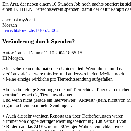
Ein Arzt, der neben einem 10 Stunden Job noch nachts operiert ist sich
einen ECHTEN Tierrechtsverein spenden, damit der dafür kämpft dass 
aber just my2cent
Morgan
tierrechtsforen.de/1/3057/3062
Veränderung durch Spenden?
Autor: Tanja | Datum:
11.10.2004 18:55:15
Hi Morgan,
> ich sehe keinen dramatischen Unterschied. Wenn du schon das
> zdf ansprichst, wäre mir dort und anderswo in den Medien noch
> keine einzige wirkliche pro Tierrechtssendung aufgefallen.
Aber sicher einige Sendungen die auf Tierrechte aufmerksam machen; 
vermittelt, es sei ok, Tiere auszubeuten.
Und wenn nicht gerade ein interviewter "Aktivist" (nein, nicht von 
sogar noch ein paar mehr Sendungen.
> Auch die sehr wenigen Reportagen über Tierbefreiungen waren
> immer von doppeldeutiger Meinungsbelichtung. Ein Verkauf von
> Bildern an das ZDF wird mit 99% iger Wahrscheinlichkeit eine