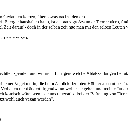
 den Gedanken kämen, über sowas nachzudenken.
 Energie haushalten kann, ist ein ganz großes unter Tierrechtlern, fi
l Zeit darauf - doch in der selben zeit htte man mit den selben Leuten 
ich viele setzen.
rrechtler, spenden und wir nicht für irgendwelche Ablaßzahlungen benu
 einer Vegetarierin, die beim Anblick der toten Hühner absolut bestürzt 
hr Verhalten nicht ändert. Irgendwann wollte sie gehen und meinte "und
doch komisch wäre, wenn sie uns unterstützt bei der Befreiung von Tieren
etzt wohl auch vegan werden".
S