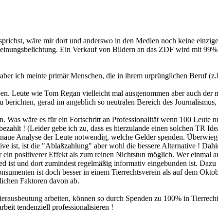
prichst, wäre mir dort und anderswo in den Medien noch keine einzige
Meinungsbelichtung. Ein Verkauf von Bildern an das ZDF wird mit 9
;-)) aber ich meinte primär Menschen, die in ihrem urprünglichen Beruf
leben. Leute wie Tom Regan vielleicht mal ausgenommen aber auch der m
zu berichten, gerad im angeblich so neutralen Bereich des Journalismus
en. Was wäre es für ein Fortschritt an Professionalität wenn 100 Leute
ahlt ! (Leider gebe ich zu, dass es hierzulande einen solchen TR Idea
ine genaue Analyse der Leute notwendig, welche Gelder spenden. Über
tive ist, ist die "Ablaßzahlung" aber wohl die bessere Alternative ! Da
er ein positiverer Effekt als zum reinen Nichtstun möglich. Wer einmal a
d ist und dort zumindest regelmäßig informativ eingebunden ist. Dazu 
konsumenten ist doch besser in einem Tierrechtsverein als auf dem Okt
lichen Faktoren davon ab.
ierausbeutung arbeiten, können so durch Spenden zu 100% in Tierrecht
beit tendenziell professionalisieren !