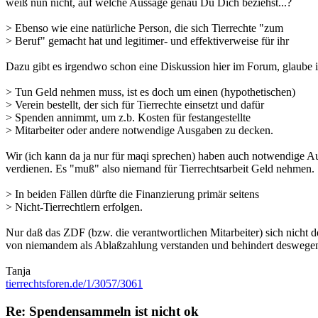
weiß nun nicht, auf welche Aussage genau Du Dich beziehst...?
> Ebenso wie eine natürliche Person, die sich Tierrechte "zum
> Beruf" gemacht hat und legitimer- und effektiverweise für ihr
Dazu gibt es irgendwo schon eine Diskussion hier im Forum, glaube ich
> Tun Geld nehmen muss, ist es doch um einen (hypothetischen)
> Verein bestellt, der sich für Tierrechte einsetzt und dafür
> Spenden annimmt, um z.b. Kosten für festangestellte
> Mitarbeiter oder andere notwendige Ausgaben zu decken.
Wir (ich kann da ja nur für maqi sprechen) haben auch notwendige Au
verdienen. Es "muß" also niemand für Tierrechtsarbeit Geld nehmen.
> In beiden Fällen dürfte die Finanzierung primär seitens
> Nicht-Tierrechtlern erfolgen.
Nur daß das ZDF (bzw. die verantwortlichen Mitarbeiter) sich nicht d
von niemandem als Ablaßzahlung verstanden und behindert deswegen
Tanja
tierrechtsforen.de/1/3057/3061
Re: Spendensammeln ist nicht ok