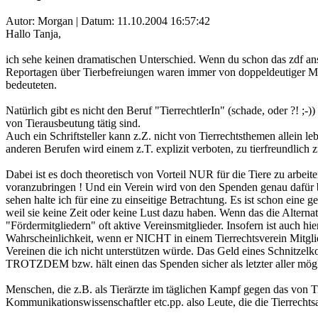
Autor: Morgan | Datum:
11.10.2004 16:57:42
Hallo Tanja,
ich sehe keinen dramatischen Unterschied. Wenn du schon das zdf ans
Reportagen über Tierbefreiungen waren immer von doppeldeutiger 
bedeuteten.
Natürlich gibt es nicht den Beruf "TierrechtlerIn" (schade, oder ?! 
von Tierausbeutung tätig sind.
Auch ein Schriftsteller kann z.Z. nicht von Tierrechtsthemen allein 
anderen Berufen wird einem z.T. explizit verboten, zu tierfreundlich 
Dabei ist es doch theoretisch von Vorteil NUR für die Tiere zu arbeit
voranzubringen ! Und ein Verein wird von den Spenden genau dafür bez
sehen halte ich für eine zu einseitige Betrachtung. Es ist schon e
weil sie keine Zeit oder keine Lust dazu haben. Wenn das die Alterna
"Fördermitgliedern" oft aktive Vereinsmitglieder. Insofern ist auch hi
Wahrscheinlichkeit, wenn er NICHT in einem Tierrechtsverein Mitglie
Vereinen die ich nicht unterstützen würde. Das Geld eines Schnitzel
TROTZDEM bzw. hält einen das Spenden sicher als letzter aller mög
Menschen, die z.B. als Tierärzte im täglichen Kampf gegen das von T
Kommunikationswissenschaftler etc.pp. also Leute, die die Tierrechtsar