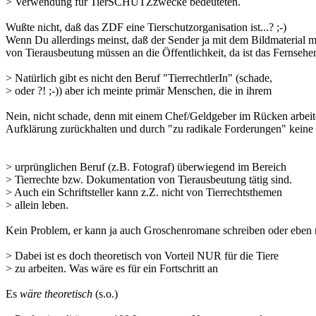
> Verwendung für TierSCHUTZzwecke bedeuteten.
Wußte nicht, daß das ZDF eine Tierschutzorganisation ist...? ;-)
Wenn Du allerdings meinst, daß der Sender ja mit dem Bildmaterial m
von Tierausbeutung müssen an die Öffentlichkeit, da ist das Fernsehe
> Natürlich gibt es nicht den Beruf "TierrechtlerIn" (schade,
> oder ?! ;-)) aber ich meinte primär Menschen, die in ihrem
Nein, nicht schade, denn mit einem Chef/Geldgeber im Rücken arbeitet
Aufklärung zurückhalten und durch "zu radikale Forderungen" keine 
> urprünglichen Beruf (z.B. Fotograf) überwiegend im Bereich
> Tierrechte bzw. Dokumentation von Tierausbeutung tätig sind.
> Auch ein Schriftsteller kann z.Z. nicht von Tierrechtsthemen
> allein leben.
Kein Problem, er kann ja auch Groschenromane schreiben oder eben no
> Dabei ist es doch theoretisch von Vorteil NUR für die Tiere
> zu arbeiten. Was wäre es für ein Fortschritt an
Es
wäre theoretisch
(s.o.)