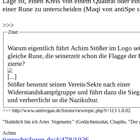
Lage ist, einen Kreis von einem Quadrat oder ei
einer Rune zu unterscheiden (Maqi von antiSpe s
>>>
Zitat:
Warum eigentlich führt Achim Stößer im Logo sei
gleiche Rune, die seinerzeit schon die Flagge der
zierte?
[...]
Stößer benennt seinen Verein/Sekte nach einer
Widerstandskampfgruppe und führt dazu die Sie
und verherrlicht so die Nazikultur.
<<< http://www.antivegan.de/forum/viewtopic.php?t=113 1.8.02
"Natürlich bin ich Arier. Vegetarier." (Gedächtniszitat, Chaplin, "Der 
Achim
tierrechtsforen.de/4/478/1036