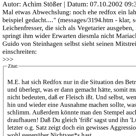
Autor: Achim Stößer | Datum:
07.10.2002 09:
Mal etwas Abwechslung: noch ehe redfox ein lah
beispiel gedacht...." (messages/3194.htm - klar, 
Leichenfresser, die sich als Vegetarier ausgeben,
springt ihm wider Erwarten diesmla nicht Mariach
Guido von Steinhagen selbst sieht seinen Mitstre
einschreiten:
>>>
Zitat:
M.E. hat sich Redfox nur in die Situation des Betr
und überlegt, was er dann gemacht hätte, somit m
nicht bedeuten, daß er Fleisch ißt. Und selbst, we
hin und wieder eine Ausnahme machen sollte, was 
schlimm. Außerdem könnte man den Stempel auch
draufhauen! Daß Du gleich 'frißt' sagst und ihn 'L
letzter o.g. Satz zeigt doch ein gewisses Aggressi
wohl gegenüber Nichtveg*s hast.