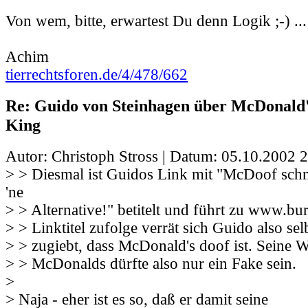
Von wem, bitte, erwartest Du denn Logik ;-) ...
Achim
tierrechtsforen.de/4/478/662
Re: Guido von Steinhagen über McDonald
King
Autor: Christoph Stross | Datum:
05.10.2002 2
> > Diesmal ist Guidos Link mit "McDoof schm
'ne
> > Alternative!" betitelt und führt zu www.b
> > Linktitel zufolge verrät sich Guido also sel
> > zugiebt, dass McDonald's doof ist. Seine 
> > McDonalds dürfte also nur ein Fake sein.
>
> Naja - eher ist es so, daß er damit seine