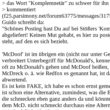
> das Wort "Komplemnetär" zu schwer für ihn i
> kommentiert
(f25.parsimony.net/forum63775/messages/317
Guido schreibt da:
"Schönes Posting hast Du auf bei Stößers 'Ko
abgeliefert! Keinen Mut gehabt, es hier zu pos
steht, auf den es sich bezieht.
'McDoof' ist im übrigen ein (nicht nur unter G
verbreitert Unterbegriff für McDonald's, kenn
oft zu McDonald's gehen und McDoof heißen,
McDreck o. ä. wie Redfox es genannt hat, ist d
abwertend.
Es ist kein FAKE, ich habe es schon ernst gem
ist schon eine Alternative, zumindest, was die B
die schmecken eben ganz anders da und könnte
dem McD. nicht schmeckt durchaus eine Altern