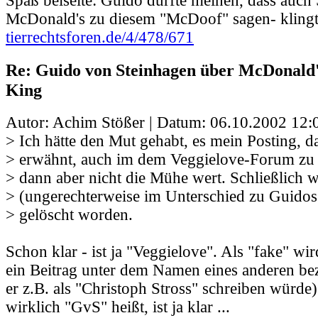
Spaß beiseite: Guido dürfte meinen, dass au
McDonald's zu diesem "McDoof" sagen- klingt
tierrechtsforen.de/4/478/671
Re: Guido von Steinhagen über McDonald
King
Autor: Achim Stößer | Datum:
06.10.2002 12:
> Ich hätte den Mut gehabt, es mein Posting, d
> erwähnt, auch im dem Veggielove-Forum zu 
> dann aber nicht die Mühe wert. Schließlich
> (ungerechterweise im Unterschied zu Guidos
> gelöscht worden.
Schon klar - ist ja "Veggielove". Als "fake" wi
ein Beitrag unter dem Namen eines anderen be
er z.B. als "Christoph Stross" schreiben würde)
wirklich "GvS" heißt, ist ja klar ...