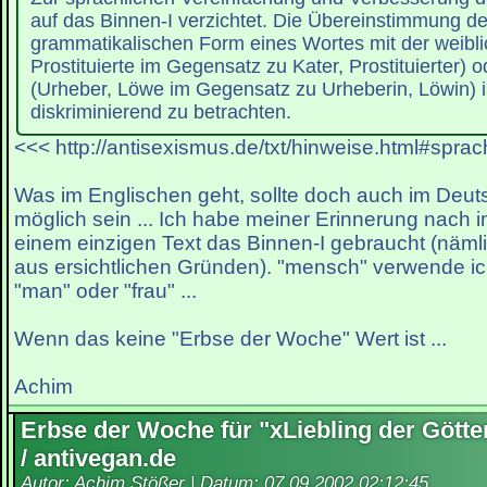
auf das Binnen-I verzichtet. Die Übereinstimmung d
grammatikalischen Form eines Wortes mit der weibli
Prostituierte im Gegensatz zu Kater, Prostituierter) 
(Urheber, Löwe im Gegensatz zu Urheberin, Löwin) ist
diskriminierend zu betrachten.
<<< http://antisexismus.de/txt/hinweise.html#spra
Was im Englischen geht, sollte doch auch im Deu
möglich sein ... Ich habe meiner Erinnerung nach
einem einzigen Text das Binnen-I gebraucht (näml
aus ersichtlichen Gründen). "mensch" verwende i
"man" oder "frau" ...
Wenn das keine "Erbse der Woche" Wert ist ...
Achim
Erbse der Woche für "xLiebling der Götte
/ antivegan.de
Autor: Achim Stößer | Datum:
07.09.2002 02:12:45