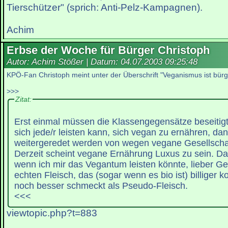
Tierschützer" (sprich: Anti-Pelz-Kampagnen).
Achim
Erbse der Woche für Bürger Christoph
Autor: Achim Stößer | Datum:
04.07.2003 09:25:48
KPÖ-Fan Christoph meint unter der Überschrift "Veganismus ist bürge
>>>
Zitat:
Erst einmal müssen die Klassengegensätze beseitig
sich jede/r leisten kann, sich vegan zu ernähren, da
weitergeredet werden von wegen vegane Gesellschaf
Derzeit scheint vegane Ernährung Luxus zu sein. Da
wenn ich mir das Vegantum leisten könnte, lieber Ge
echten Fleisch, das (sogar wenn es bio ist) billiger
noch besser schmeckt als Pseudo-Fleisch.
<<<
viewtopic.php?t=883