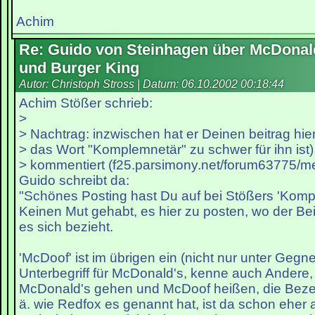
Achim
Re: Guido von Steinhagen über McDonal
und Burger King
Autor: Christoph Stross | Datum:
06.10.2002 00:18:44
Achim Stößer schrieb:
>
> Nachtrag: inzwischen hat er Deinen beitrag hi
> das Wort "Komplemnetär" zu schwer für ihn ist)
> kommentiert (f25.parsimony.net/forum63775/m
Guido schreibt da:
"Schönes Posting hast Du auf bei Stößers 'Kompot
Keinen Mut gehabt, es hier zu posten, wo der Bei
es sich bezieht.
'McDoof' ist im übrigen ein (nicht nur unter Gegner
Unterbegriff für McDonald's, kenne auch Andere, 
McDonald's gehen und McDoof heißen, die Bez
ä. wie Redfox es genannt hat, ist da schon eher