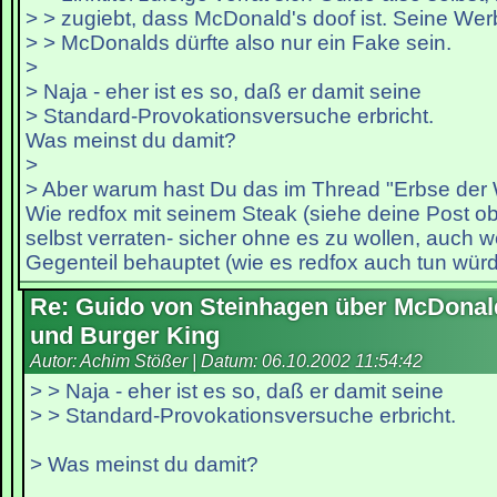
> > zugiebt, dass McDonald's doof ist. Seine Wer
> > McDonalds dürfte also nur ein Fake sein.
>
> Naja - eher ist es so, daß er damit seine
> Standard-Provokationsversuche erbricht.
Was meinst du damit?
>
> Aber warum hast Du das im Thread "Erbse der
Wie redfox mit seinem Steak (siehe deine Post ob
selbst verraten- sicher ohne es zu wollen, auch w
Gegenteil behauptet (wie es redfox auch tun würd
Re: Guido von Steinhagen über McDonal
und Burger King
Autor: Achim Stößer | Datum:
06.10.2002 11:54:42
> > Naja - eher ist es so, daß er damit seine
> > Standard-Provokationsversuche erbricht.
> Was meinst du damit?