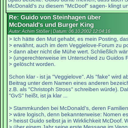
McDonald's zu diesem "McDoof" sagen- klingt un
Re: Guido von Steinhagen über
McDonald's und Burger King
Autor: Achim Stößer | Datum:
06.10.2002 12:04:16
> Ich hätte den Mut gehabt, es mein Posting, da
> erwähnt, auch im dem Veggielove-Forum zu po
> dann aber nicht die Mühe wert. Schließlich w
> (ungerechterweise im Unterschied zu Guidos 
> gelöscht worden.
Schon klar - ist ja "Veggielove". Als "fake" wird 
Beitrag unter dem Namen eines anderen bezeich
z.B. als "Christoph Stross" schreiben würde). Daß
"GvS" heißt, ist ja klar ...
> Stammkunden bei McDonald's, deren Familie
> wäre logisch, denn bekannterweise: Nomen est
> heisst Guido selbst ja in Wirklichkeit McDoof. W
> über einem Jahr seine erste Message im Vegg