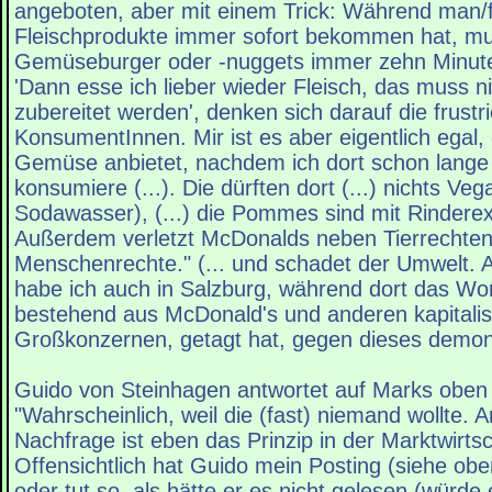
angeboten, aber mit einem Trick: Während man/f
Fleischprodukte immer sofort bekommen hat, mu
Gemüseburger oder -nuggets immer zehn Minute
'Dann esse ich lieber wieder Fleisch, das muss n
zubereitet werden', denken sich darauf die frustr
KonsumentInnen. Mir ist es aber eigentlich egal
Gemüse anbietet, nachdem ich dort schon lange
konsumiere (...). Die dürften dort (...) nichts V
Sodawasser), (...) die Pommes sind mit Rinderext
Außerdem verletzt McDonalds neben Tierrechte
Menschenrechte." (... und schadet der Umwelt.
habe ich auch in Salzburg, während dort das W
bestehend aus McDonald's und anderen kapitalis
Großkonzernen, getagt hat, gegen dieses demons
Guido von Steinhagen antwortet auf Marks oben z
"Wahrscheinlich, weil die (fast) niemand wollte. 
Nachfrage ist eben das Prinzip in der Marktwirtsc
Offensichtlich hat Guido mein Posting (siehe obe
oder tut so, als hätte er es nicht gelesen (würde