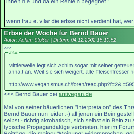
ihnen hie und da ein Rehlein begegnet."
wenn frau e. vilar die erbse nicht verdient hat, wer
Erbse der Woche für Bernd Bauer
Autor: Achim Stößer | Datum:
04.12.2002 15:10:52
>>>
Zitat:
Mittlerweile legt sich Achim sogar mit seiner getreu
anna.t an. Weil sie sich weigert, alle Fleischfresser 
http://www.veganismus.ch/foren/read.php?f=2&i=595
<<< Bernd Bauer bei
antivegan.de
Mal von seiner bäuerlichen "Interpretaion" des T
Bernd Bauer nun leider ;-) all jenen ein Bein gestell
selbst - richtig akrobatisch, sich selbst ein Bein zu s
typische Propagandalüge verbreiten, hier im Foru
Beiträge, die meiner "Meinung" widersprechen, gel