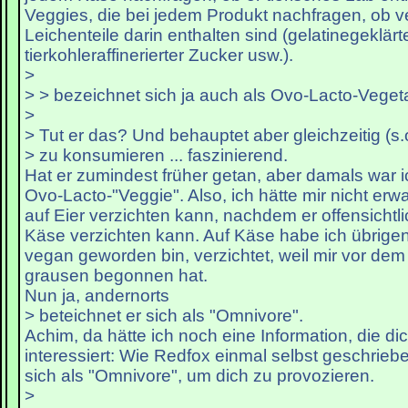
Veggies, die bei jedem Produkt nachfragen, ob v
Leichenteile darin enthalten sind (gelatinegeklärt
tierkohleraffinerierter Zucker usw.).
>
> > bezeichnet sich ja auch als Ovo-Lacto-Veget
>
> Tut er das? Und behauptet aber gleichzeitig (s.o
> zu konsumieren ... faszinierend.
Hat er zumindest früher getan, aber damals war 
Ovo-Lacto-"Veggie". Also, ich hätte mir nicht erw
auf Eier verzichten kann, nachdem er offensichtli
Käse verzichten kann. Auf Käse habe ich übrigen
vegan geworden bin, verzichtet, weil mir vor dem
grausen begonnen hat.
Nun ja, andernorts
> beteichnet er sich als "Omnivore".
Achim, da hätte ich noch eine Information, die dich
interessiert: Wie Redfox einmal selbst geschrieb
sich als "Omnivore", um dich zu provozieren.
>