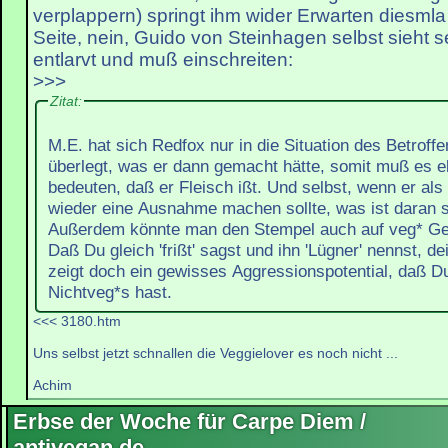
verplappern) springt ihm wider Erwarten diesmla 
Seite, nein, Guido von Steinhagen selbst sieht se
entlarvt und muß einschreiten:
>>>
Zitat:
M.E. hat sich Redfox nur in die Situation des Betroff
überlegt, was er dann gemacht hätte, somit muß es e
bedeuten, daß er Fleisch ißt. Und selbst, wenn er als
wieder eine Ausnahme machen sollte, was ist daran 
Außerdem könnte man den Stempel auch auf veg* Ger
Daß Du gleich 'frißt' sagst und ihn 'Lügner' nennst, dei
zeigt doch ein gewisses Aggressionspotential, daß D
Nichtveg*s hast.
<<< 3180.htm
Uns selbst jetzt schnallen die Veggielover es noch nicht ...
Achim
Erbse der Woche für Carpe Diem /
antivegan.de