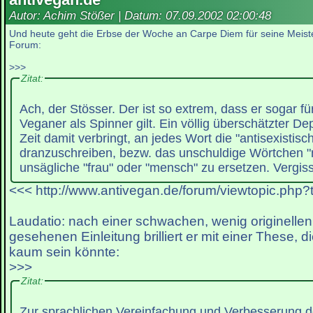
Autor: Achim Stößer | Datum:
07.09.2002 02:00:48
Und heute geht die Erbse der Woche an Carpe Diem für seine Meiste
Forum:
>>>
Zitat:
Ach, der Stösser. Der ist so extrem, dass er sogar fü
Veganer als Spinner gilt. Ein völlig überschätzter De
Zeit damit verbringt, an jedes Wort die "antisexistis
dranzuschreiben, bezw. das unschuldige Wörtchen 
unsägliche "frau" oder "mensch" zu ersetzen. Vergis
<<< http://www.antivegan.de/forum/viewtopic.php?
Laudatio: nach einer schwachen, wenig originelle
gesehenen Einleitung brilliert er mit einer These, d
kaum sein könnte:
>>>
Zitat:
Zur sprachlichen Vereinfachung und Verbesserung d