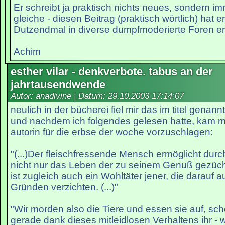
Er schreibt ja praktisch nichts neues, sondern i
gleiche - diesen Beitrag (praktisch wörtlich) hat e
Dutzendmal in diverse dumpfmoderierte Foren e
Achim
esther vilar - denkverbote. tabus an der
jahrtausendwende
Autor: anadivine | Datum:
29.10.2003 17:14:07
neulich in der bücherei fiel mir das im titel genan
und nachdem ich folgendes gelesen hatte, kam mir
autorin für die erbse der woche vorzuschlagen:
"(...)Der fleischfressende Mensch ermöglicht durc
nicht nur das Leben der zu seinem Genuß gezüch
ist zugleich auch ein Wohltäter jener, die darauf 
Gründen verzichten. (...)"
"Wir morden also die Tiere und essen sie auf, sc
gerade dank dieses mitleidlosen Verhaltens ihr - 