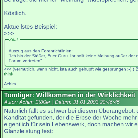
Köstlich.
Aktuellstes Beispiel:
>>>
Zitat:
Auszug aus den Forenrichtlinien:
"Ich bin der Stößer, Euer Guru. Ihr sollt keine Meinung außer der
Forum vertreten"
<<< (vermutlich, wenn nicht, ista auch gehupft wie gesprungen ;-) ) B
think
Achim
Tomtiger: Willkommen in der Wirklichkeit
Autor: Achim Stößer | Datum:
31.01.2003 20:46:45
Natürlich fällt es schwer bei diesem Überangebot, d
Kanditat gefunden, der die Erbse der Woche mehr a
eigentlich für sein Lebenswerk, doch machen wir e
Glanzleistung fest: