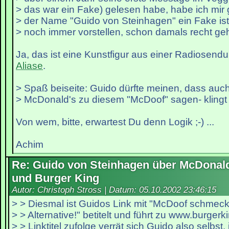
> das war ein Fake) gelesen habe, habe ich mir
> der Name "Guido von Steinhagen" ein Fake ist
> noch immer vorstellen, schon damals recht ge
Ja, das ist eine Kunstfigur aus einer Radiosend
Aliase
.
> Spaß beiseite: Guido dürfte meinen, dass a
> McDonald's zu diesem "McDoof" sagen- klingt 
Von wem, bitte, erwartest Du denn Logik ;-) ...
Achim
Re: Guido von Steinhagen über McDonal
und Burger King
Autor: Christoph Stross | Datum:
05.10.2002 23:46:15
> > Diesmal ist Guidos Link mit "McDoof schmeckt
> > Alternative!" betitelt und führt zu www.burger
> > Linktitel zufolge verrät sich Guido also selbst,