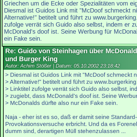
Griechen um die Ecke oder Spezialitäten vom eig
Diesmal ist Guidos Link mit "McDoof schmeckt ni
Alternative!" betitelt und führt zu www.burgerking
zufolge verrät sich Guido also selbst, indem er z
McDonald's doof ist. Seine Werbung für McDonal
ein Fake sein.
Re: Guido von Steinhagen über McDonald
und Burger King
Autor: Achim Stößer | Datum:
05.10.2002 23:18:42
> Diesmal ist Guidos Link mit "McDoof schmeckt ni
> Alternative!" betitelt und führt zu www.burgerkin
> Linktitel zufolge verrät sich Guido also selbst, i
> zugiebt, dass McDonald's doof ist. Seine Werbu
> McDonalds dürfte also nur ein Fake sein.
Naja - eher ist es so, daß er damit seine Standard-
Provokationsversuche erbricht. Und da es Forenebt
dumm sind, derartigen Müll stehenzulassen ...