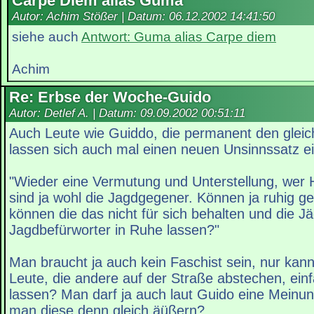
Carpe Diem alias Guma
Autor: Achim Stößer | Datum:
06.12.2002 14:41:50
siehe auch
Antwort: Guma alias Carpe diem
Achim
Re: Erbse der Woche-Guido
Autor: Detlef A. | Datum:
09.09.2002 00:51:11
Auch Leute wie Guiddo, die permanent den gleic
lassen sich auch mal einen neuen Unsinnssatz ein
"Wieder eine Vermutung und Unterstellung, wer H
sind ja wohl die Jagdgegener. Können ja ruhig g
können die das nicht für sich behalten und die J
Jagdbefürworter in Ruhe lassen?"
Man braucht ja auch kein Faschist sein, nur kan
Leute, die andere auf der Straße abstechen, einf
lassen? Man darf ja auch laut Guido eine Meinu
man diese denn gleich äüßern?