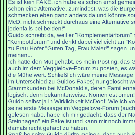
Es ist kein FAKE, ich habe es schon ernst gemein
schon eine Alternative, zumindest, was die Burger 
schmecken eben ganz anders da und könnte somi
McD. nicht schmeckt durchaus eine Alternative s
jedenfalls bei beiden!"
Guido schreibt da, weil er "Komplementärforum" 
"Kompottforum" und denkt dabei vielleicht an "K
zu Frau Hofer "Guten Tag, Frau Maier!" sagen un
meinen...
Ich hätte den Mut gehabt, es mein Posting, das G
auch im dem Veggielove-Forum zu posten, es war
die Mühe wert. Schließlich wäre meine Message
im Unterschied zu Guidos Fakes) nur gelöscht w
Stammkunden bei McDonald's, deren Familienna
logisch, denn bekannterweise: Nomen est omen! V
Guido selbst ja in Wirklichkeit McDoof. Wie ich v
seine erste Message im Veggielove-Forum (auch
gelesen habe, habe ich mir gedacht, dass der 
Steinhagen" ein Fake ist und kann mir noch imme
damals recht gehabt zu haben.
Spaß beiseite: Guido dürfte meinen, dass auc