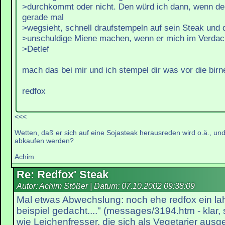
>durchkommt oder nicht. Den würd ich dann, wenn de
gerade mal
>wegsieht, schnell draufstempeln auf sein Steak und 
>unschuldige Miene machen, wenn er mich im Verdach
>Detlef
mach das bei mir und ich stempel dir was vor die birne,d
redfox
<<<
Wetten, daß er sich auf eine Sojasteak herausreden wird o.ä., un
abkaufen werden?
Achim
Re: Redfox' Steak
Autor: Achim Stößer | Datum:
07.10.2002 09:38:09
Mal etwas Abwechslung: noch ehe redfox ein la
beispiel gedacht...." (messages/3194.htm - klar,
wie Leichenfresser, die sich als Vegetarier ausg