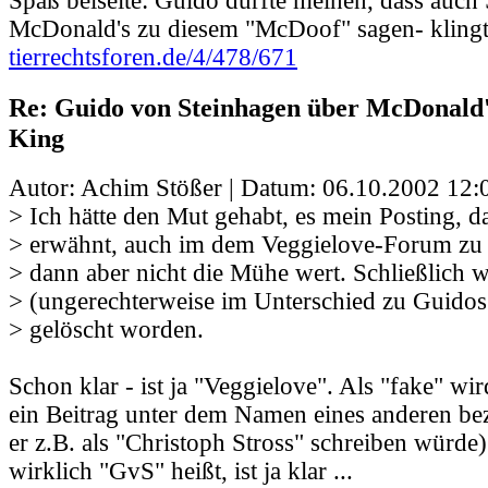
Spaß beiseite: Guido dürfte meinen, dass au
McDonald's zu diesem "McDoof" sagen- klingt
tierrechtsforen.de/4/478/671
Re: Guido von Steinhagen über McDonald
King
Autor: Achim Stößer | Datum:
06.10.2002 12:
> Ich hätte den Mut gehabt, es mein Posting, d
> erwähnt, auch im dem Veggielove-Forum zu 
> dann aber nicht die Mühe wert. Schließlich
> (ungerechterweise im Unterschied zu Guidos
> gelöscht worden.
Schon klar - ist ja "Veggielove". Als "fake" wi
ein Beitrag unter dem Namen eines anderen be
er z.B. als "Christoph Stross" schreiben würde)
wirklich "GvS" heißt, ist ja klar ...