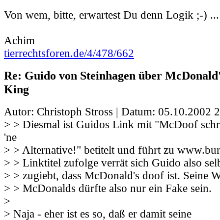
Von wem, bitte, erwartest Du denn Logik ;-) ...
Achim
tierrechtsforen.de/4/478/662
Re: Guido von Steinhagen über McDonald
King
Autor: Christoph Stross | Datum:
05.10.2002 2
> > Diesmal ist Guidos Link mit "McDoof schm
'ne
> > Alternative!" betitelt und führt zu www.b
> > Linktitel zufolge verrät sich Guido also sel
> > zugiebt, dass McDonald's doof ist. Seine 
> > McDonalds dürfte also nur ein Fake sein.
>
> Naja - eher ist es so, daß er damit seine