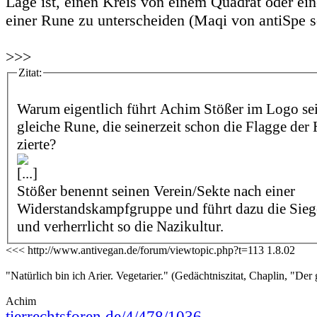
Lage ist, einen Kreis von einem Quadrat oder ei
einer Rune zu unterscheiden (Maqi von antiSpe s
>>>
Zitat:
Warum eigentlich führt Achim Stößer im Logo sei
gleiche Rune, die seinerzeit schon die Flagge der
zierte?
[...]
Stößer benennt seinen Verein/Sekte nach einer
Widerstandskampfgruppe und führt dazu die Sie
und verherrlicht so die Nazikultur.
<<< http://www.antivegan.de/forum/viewtopic.php?t=113 1.8.02
"Natürlich bin ich Arier. Vegetarier." (Gedächtniszitat, Chaplin, "Der 
Achim
tierrechtsforen.de/4/478/1036