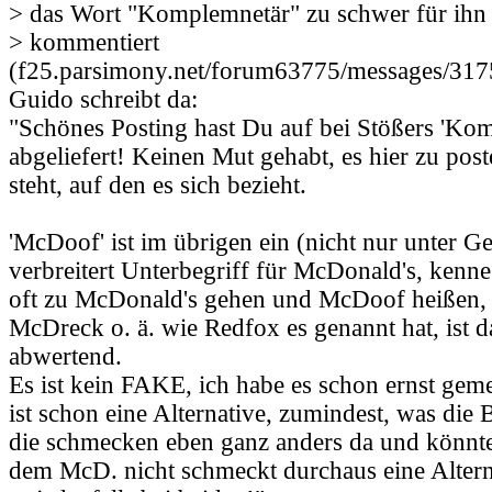
> das Wort "Komplemnetär" zu schwer für ihn i
> kommentiert
(f25.parsimony.net/forum63775/messages/317
Guido schreibt da:
"Schönes Posting hast Du auf bei Stößers 'Ko
abgeliefert! Keinen Mut gehabt, es hier zu pos
steht, auf den es sich bezieht.
'McDoof' ist im übrigen ein (nicht nur unter G
verbreitert Unterbegriff für McDonald's, kenn
oft zu McDonald's gehen und McDoof heißen,
McDreck o. ä. wie Redfox es genannt hat, ist d
abwertend.
Es ist kein FAKE, ich habe es schon ernst gem
ist schon eine Alternative, zumindest, was die B
die schmecken eben ganz anders da und könnte
dem McD. nicht schmeckt durchaus eine Altern