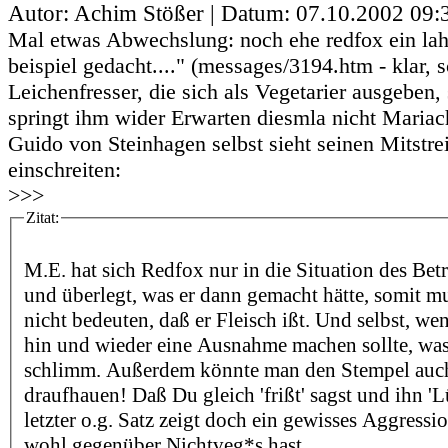
Autor: Achim Stößer | Datum:
07.10.2002 09:
Mal etwas Abwechslung: noch ehe redfox ein lah
beispiel gedacht...." (messages/3194.htm - klar, 
Leichenfresser, die sich als Vegetarier ausgeben,
springt ihm wider Erwarten diesmla nicht Mariach
Guido von Steinhagen selbst sieht seinen Mitstre
einschreiten:
>>>
Zitat:
M.E. hat sich Redfox nur in die Situation des Betr
und überlegt, was er dann gemacht hätte, somit m
nicht bedeuten, daß er Fleisch ißt. Und selbst, we
hin und wieder eine Ausnahme machen sollte, was 
schlimm. Außerdem könnte man den Stempel auch
draufhauen! Daß Du gleich 'frißt' sagst und ihn 'L
letzter o.g. Satz zeigt doch ein gewisses Aggressi
wohl gegenüber Nichtveg*s hast.