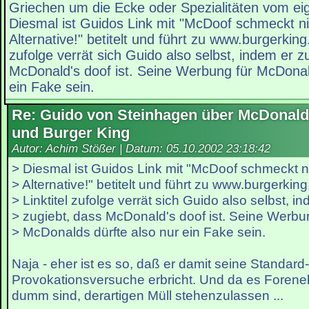
Griechen um die Ecke oder Spezialitäten vom eig
Diesmal ist Guidos Link mit "McDoof schmeckt ni
Alternative!" betitelt und führt zu www.burgerking
zufolge verrät sich Guido also selbst, indem er z
McDonald's doof ist. Seine Werbung für McDonal
ein Fake sein.
Re: Guido von Steinhagen über McDonald
und Burger King
Autor: Achim Stößer | Datum:
05.10.2002 23:18:42
> Diesmal ist Guidos Link mit "McDoof schmeckt ni
> Alternative!" betitelt und führt zu www.burgerkin
> Linktitel zufolge verrät sich Guido also selbst, i
> zugiebt, dass McDonald's doof ist. Seine Werbu
> McDonalds dürfte also nur ein Fake sein.
Naja - eher ist es so, daß er damit seine Standard-
Provokationsversuche erbricht. Und da es Forenebt
dumm sind, derartigen Müll stehenzulassen ...