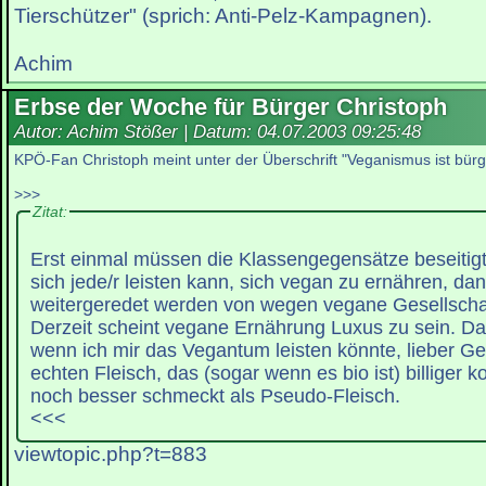
Tierschützer" (sprich: Anti-Pelz-Kampagnen).
Achim
Erbse der Woche für Bürger Christoph
Autor: Achim Stößer | Datum:
04.07.2003 09:25:48
KPÖ-Fan Christoph meint unter der Überschrift "Veganismus ist bürge
>>>
Zitat:
Erst einmal müssen die Klassengegensätze beseitig
sich jede/r leisten kann, sich vegan zu ernähren, da
weitergeredet werden von wegen vegane Gesellschaf
Derzeit scheint vegane Ernährung Luxus zu sein. Da
wenn ich mir das Vegantum leisten könnte, lieber Ge
echten Fleisch, das (sogar wenn es bio ist) billiger
noch besser schmeckt als Pseudo-Fleisch.
<<<
viewtopic.php?t=883