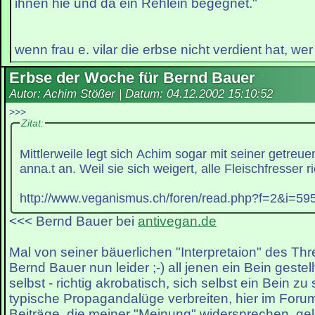
ihnen hie und da ein Rehlein begegnet."
wenn frau e. vilar die erbse nicht verdient hat, wer
Erbse der Woche für Bernd Bauer
Autor: Achim Stößer | Datum:
04.12.2002 15:10:52
>>>
Zitat:
Mittlerweile legt sich Achim sogar mit seiner getreu
anna.t an. Weil sie sich weigert, alle Fleischfresser 
http://www.veganismus.ch/foren/read.php?f=2&i=595
<<< Bernd Bauer bei
antivegan.de
Mal von seiner bäuerlichen "Interpretaion" des T
Bernd Bauer nun leider ;-) all jenen ein Bein gestell
selbst - richtig akrobatisch, sich selbst ein Bein zu s
typische Propagandalüge verbreiten, hier im Foru
Beiträge, die meiner "Meinung" widersprechen, gel