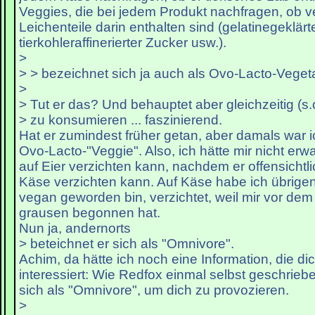
Veggies, die bei jedem Produkt nachfragen, ob v
Leichenteile darin enthalten sind (gelatinegeklärt
tierkohleraffinerierter Zucker usw.).
>
> > bezeichnet sich ja auch als Ovo-Lacto-Veget
>
> Tut er das? Und behauptet aber gleichzeitig (s.o
> zu konsumieren ... faszinierend.
Hat er zumindest früher getan, aber damals war 
Ovo-Lacto-"Veggie". Also, ich hätte mir nicht erw
auf Eier verzichten kann, nachdem er offensichtli
Käse verzichten kann. Auf Käse habe ich übrigen
vegan geworden bin, verzichtet, weil mir vor dem
grausen begonnen hat.
Nun ja, andernorts
> beteichnet er sich als "Omnivore".
Achim, da hätte ich noch eine Information, die dich
interessiert: Wie Redfox einmal selbst geschrieb
sich als "Omnivore", um dich zu provozieren.
>