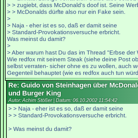
> > zugiebt, dass McDonald's doof ist. Seine Wer
> > McDonalds dürfte also nur ein Fake sein.
>
> Naja - eher ist es so, daß er damit seine
> Standard-Provokationsversuche erbricht.
Was meinst du damit?
>
> Aber warum hast Du das im Thread "Erbse der
Wie redfox mit seinem Steak (siehe deine Post ob
selbst verraten- sicher ohne es zu wollen, auch w
Gegenteil behauptet (wie es redfox auch tun würd
Re: Guido von Steinhagen über McDonal
und Burger King
Autor: Achim Stößer | Datum:
06.10.2002 11:54:42
> > Naja - eher ist es so, daß er damit seine
> > Standard-Provokationsversuche erbricht.
> Was meinst du damit?