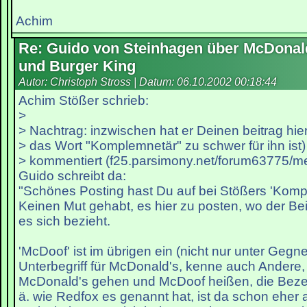
Achim
Re: Guido von Steinhagen über McDonal
und Burger King
Autor: Christoph Stross | Datum:
06.10.2002 00:18:44
Achim Stößer schrieb:
>
> Nachtrag: inzwischen hat er Deinen beitrag hi
> das Wort "Komplemnetär" zu schwer für ihn ist)
> kommentiert (f25.parsimony.net/forum63775/m
Guido schreibt da:
"Schönes Posting hast Du auf bei Stößers 'Kompot
Keinen Mut gehabt, es hier zu posten, wo der Bei
es sich bezieht.
'McDoof' ist im übrigen ein (nicht nur unter Gegner
Unterbegriff für McDonald's, kenne auch Andere, 
McDonald's gehen und McDoof heißen, die Bez
ä. wie Redfox es genannt hat, ist da schon eher