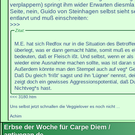
verplappern) springt ihm wider Erwarten diesmla 
Seite, nein, Guido von Steinhagen selbst sieht se
entlarvt und muß einschreiten:
>>>
Zitat:
M.E. hat sich Redfox nur in die Situation des Betroff
überlegt, was er dann gemacht hätte, somit muß es e
bedeuten, daß er Fleisch ißt. Und selbst, wenn er als
wieder eine Ausnahme machen sollte, was ist daran 
Außerdem könnte man den Stempel auch auf veg* Ger
Daß Du gleich 'frißt' sagst und ihn 'Lügner' nennst, dei
zeigt doch ein gewisses Aggressionspotential, daß D
Nichtveg*s hast.
<<< 3180.htm
Uns selbst jetzt schnallen die Veggielover es noch nicht ...
Achim
Erbse der Woche für Carpe Diem /
antivegan.de