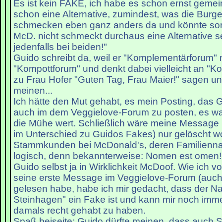
Es ist kein FAKE, ich habe es schon ernst gemein
schon eine Alternative, zumindest, was die Burger 
schmecken eben ganz anders da und könnte somi
McD. nicht schmeckt durchaus eine Alternative s
jedenfalls bei beiden!"
Guido schreibt da, weil er "Komplementärforum" 
"Kompottforum" und denkt dabei vielleicht an "K
zu Frau Hofer "Guten Tag, Frau Maier!" sagen un
meinen...
Ich hätte den Mut gehabt, es mein Posting, das G
auch im dem Veggielove-Forum zu posten, es war
die Mühe wert. Schließlich wäre meine Message
im Unterschied zu Guidos Fakes) nur gelöscht w
Stammkunden bei McDonald's, deren Familienna
logisch, denn bekannterweise: Nomen est omen! V
Guido selbst ja in Wirklichkeit McDoof. Wie ich v
seine erste Message im Veggielove-Forum (auch
gelesen habe, habe ich mir gedacht, dass der 
Steinhagen" ein Fake ist und kann mir noch imme
damals recht gehabt zu haben.
Spaß beiseite: Guido dürfte meinen, dass auc