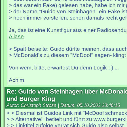
> das war ein Fake) gelesen habe, habe ich mir
> der Name "Guido von Steinhagen" ein Fake ist
> noch immer vorstellen, schon damals recht ge
Ja, das ist eine Kunstfigur aus einer Radiosend
Aliase
.
> Spaß beiseite: Guido dürfte meinen, dass a
> McDonald's zu diesem "McDoof" sagen- klingt 
Von wem, bitte, erwartest Du denn Logik ;-) ...
Achim
Re: Guido von Steinhagen über McDonal
und Burger King
Autor: Christoph Stross | Datum:
05.10.2002 23:46:15
> > Diesmal ist Guidos Link mit "McDoof schmeckt
> > Alternative!" betitelt und führt zu www.burger
> > Linktitel zufolge verrät sich Guido also selbst,