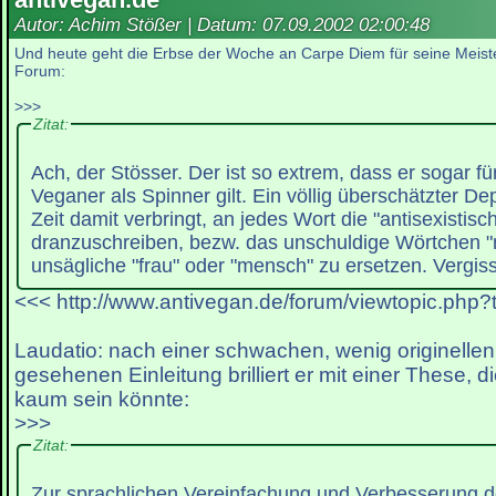
Autor: Achim Stößer | Datum:
07.09.2002 02:00:48
Und heute geht die Erbse der Woche an Carpe Diem für seine Meiste
Forum:
>>>
Zitat:
Ach, der Stösser. Der ist so extrem, dass er sogar fü
Veganer als Spinner gilt. Ein völlig überschätzter De
Zeit damit verbringt, an jedes Wort die "antisexistis
dranzuschreiben, bezw. das unschuldige Wörtchen 
unsägliche "frau" oder "mensch" zu ersetzen. Vergis
<<< http://www.antivegan.de/forum/viewtopic.php?
Laudatio: nach einer schwachen, wenig originelle
gesehenen Einleitung brilliert er mit einer These, d
kaum sein könnte:
>>>
Zitat:
Zur sprachlichen Vereinfachung und Verbesserung d