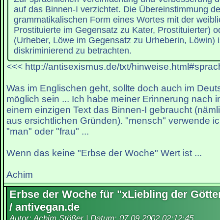
auf das Binnen-I verzichtet. Die Übereinstimmung d
grammatikalischen Form eines Wortes mit der weibli
Prostituierte im Gegensatz zu Kater, Prostituierter) 
(Urheber, Löwe im Gegensatz zu Urheberin, Löwin) ist
diskriminierend zu betrachten.
<<< http://antisexismus.de/txt/hinweise.html#spra
Was im Englischen geht, sollte doch auch im Deu
möglich sein ... Ich habe meiner Erinnerung nach
einem einzigen Text das Binnen-I gebraucht (näml
aus ersichtlichen Gründen). "mensch" verwende i
"man" oder "frau" ...
Wenn das keine "Erbse der Woche" Wert ist ...
Achim
Erbse der Woche für "xLiebling der Götte
/ antivegan.de
Autor: Achim Stößer | Datum:
07.09.2002 02:12:45