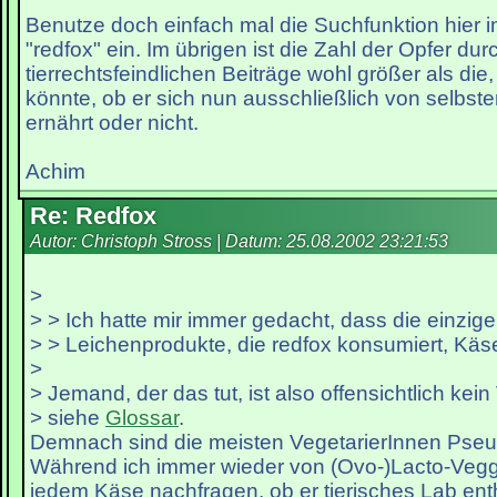
Benutze doch einfach mal die Suchfunktion hier 
"redfox" ein. Im übrigen ist die Zahl der Opfer dur
tierrechtsfeindlichen Beiträge wohl größer als die,
könnte, ob er sich nun ausschließlich von selbs
ernährt oder nicht.
Achim
Re: Redfox
Autor: Christoph Stross | Datum:
25.08.2002 23:21:53
>
> > Ich hatte mir immer gedacht, dass die einzig
> > Leichenprodukte, die redfox konsumiert, Käs
>
> Jemand, der das tut, ist also offensichtlich kein
> siehe
Glossar
.
Demnach sind die meisten VegetarierInnen Pseu
Während ich immer wieder von (Ovo-)Lacto-Veggi
jedem Käse nachfragen, ob er tierisches Lab enth