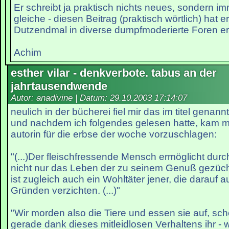
Er schreibt ja praktisch nichts neues, sondern i
gleiche - diesen Beitrag (praktisch wörtlich) hat e
Dutzendmal in diverse dumpfmoderierte Foren e
Achim
esther vilar - denkverbote. tabus an der
jahrtausendwende
Autor: anadivine | Datum:
29.10.2003 17:14:07
neulich in der bücherei fiel mir das im titel genan
und nachdem ich folgendes gelesen hatte, kam mir
autorin für die erbse der woche vorzuschlagen:
"(...)Der fleischfressende Mensch ermöglicht durc
nicht nur das Leben der zu seinem Genuß gezüch
ist zugleich auch ein Wohltäter jener, die darauf 
Gründen verzichten. (...)"
"Wir morden also die Tiere und essen sie auf, sc
gerade dank dieses mitleidlosen Verhaltens ihr - 