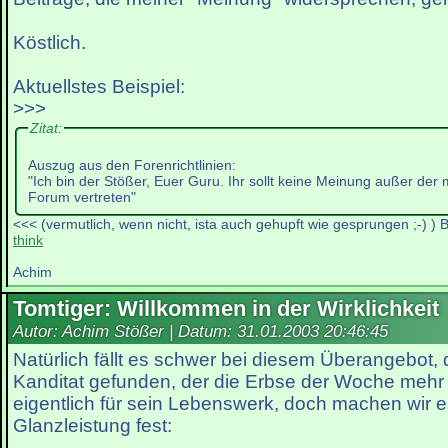
Köstlich.
Aktuellstes Beispiel:
>>>
Zitat:
Auszug aus den Forenrichtlinien:
"Ich bin der Stößer, Euer Guru. Ihr sollt keine Meinung außer der
Forum vertreten"
<<< (vermutlich, wenn nicht, ista auch gehupft wie gesprungen ;-) ) B
think
Achim
Tomtiger: Willkommen in der Wirklichkeit
Autor: Achim Stößer | Datum:
31.01.2003 20:46:45
Natürlich fällt es schwer bei diesem Überangebot, d
Kanditat gefunden, der die Erbse der Woche mehr a
eigentlich für sein Lebenswerk, doch machen wir e
Glanzleistung fest: