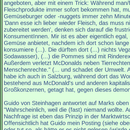
angeboten, aber mit einem Trick: Während man/f
Fleischprodukte immer sofort bekommen hat, mu
Gemüseburger oder -nuggets immer zehn Minute
'Dann esse ich lieber wieder Fleisch, das muss n
zubereitet werden', denken sich darauf die frustr
KonsumentInnen. Mir ist es aber eigentlich egal
Gemüse anbietet, nachdem ich dort schon lange
konsumiere (...). Die dürften dort (...) nichts V
Sodawasser), (...) die Pommes sind mit Rinderext
Außerdem verletzt McDonalds neben Tierrechte
Menschenrechte." (... und schadet der Umwelt.
habe ich auch in Salzburg, während dort das W
bestehend aus McDonald's und anderen kapitalis
Großkonzernen, getagt hat, gegen dieses demons
Guido von Steinhagen antwortet auf Marks oben z
"Wahrscheinlich, weil die (fast) niemand wollte. 
Nachfrage ist eben das Prinzip in der Marktwirtsc
Offensichtlich hat Guido mein Posting (siehe obe
oder tut so, als hätte er es nicht gelesen (würde