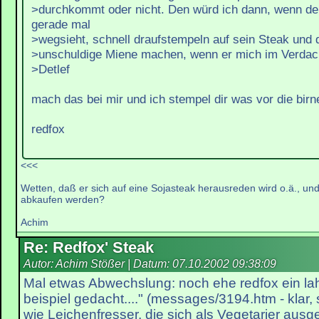
>durchkommt oder nicht. Den würd ich dann, wenn de
gerade mal
>wegsieht, schnell draufstempeln auf sein Steak und 
>unschuldige Miene machen, wenn er mich im Verdach
>Detlef
mach das bei mir und ich stempel dir was vor die birne,d
redfox
<<<
Wetten, daß er sich auf eine Sojasteak herausreden wird o.ä., un
abkaufen werden?
Achim
Re: Redfox' Steak
Autor: Achim Stößer | Datum:
07.10.2002 09:38:09
Mal etwas Abwechslung: noch ehe redfox ein la
beispiel gedacht...." (messages/3194.htm - klar,
wie Leichenfresser, die sich als Vegetarier ausg