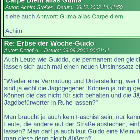
Carpe Diem alias Guma
Autor: Achim Stößer | Datum:
06.12.2002 14:41:50
siehe auch
Antwort: Guma alias Carpe diem
Achim
Re: Erbse der Woche-Guido
Autor: Detlef A. | Datum:
09.09.2002 00:51:11
Auch Leute wie Guiddo, die permanent den gleic
lassen sich auch mal einen neuen Unsinnssatz ein
"Wieder eine Vermutung und Unterstellung, wer H
sind ja wohl die Jagdgegener. Können ja ruhig g
können die das nicht für sich behalten und die J
Jagdbefürworter in Ruhe lassen?"
Man braucht ja auch kein Faschist sein, nur kan
Leute, die andere auf der Straße abstechen, einf
lassen? Man darf ja auch laut Guido eine Meinu
man diese denn gleich äüßern?