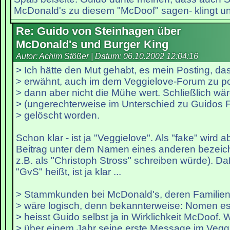
McDonald's zu diesem "McDoof" sagen- klingt un
Re: Guido von Steinhagen über
McDonald's und Burger King
Autor: Achim Stößer | Datum:
06.10.2002 12:04:16
> Ich hätte den Mut gehabt, es mein Posting, da
> erwähnt, auch im dem Veggielove-Forum zu po
> dann aber nicht die Mühe wert. Schließlich w
> (ungerechterweise im Unterschied zu Guidos 
> gelöscht worden.
Schon klar - ist ja "Veggielove". Als "fake" wird 
Beitrag unter dem Namen eines anderen bezeich
z.B. als "Christoph Stross" schreiben würde). Daß
"GvS" heißt, ist ja klar ...
> Stammkunden bei McDonald's, deren Familie
> wäre logisch, denn bekannterweise: Nomen est
> heisst Guido selbst ja in Wirklichkeit McDoof. W
> über einem Jahr seine erste Message im Vegg