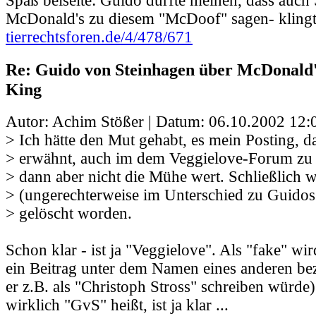
Spaß beiseite: Guido dürfte meinen, dass au
McDonald's zu diesem "McDoof" sagen- klingt
tierrechtsforen.de/4/478/671
Re: Guido von Steinhagen über McDonald
King
Autor: Achim Stößer | Datum:
06.10.2002 12:
> Ich hätte den Mut gehabt, es mein Posting, d
> erwähnt, auch im dem Veggielove-Forum zu 
> dann aber nicht die Mühe wert. Schließlich
> (ungerechterweise im Unterschied zu Guidos
> gelöscht worden.
Schon klar - ist ja "Veggielove". Als "fake" wi
ein Beitrag unter dem Namen eines anderen be
er z.B. als "Christoph Stross" schreiben würde)
wirklich "GvS" heißt, ist ja klar ...