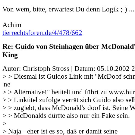
Von wem, bitte, erwartest Du denn Logik ;-) ...
Achim
tierrechtsforen.de/4/478/662
Re: Guido von Steinhagen über McDonald
King
Autor: Christoph Stross | Datum:
05.10.2002 2
> > Diesmal ist Guidos Link mit "McDoof schm
'ne
> > Alternative!" betitelt und führt zu www.b
> > Linktitel zufolge verrät sich Guido also sel
> > zugiebt, dass McDonald's doof ist. Seine 
> > McDonalds dürfte also nur ein Fake sein.
>
> Naja - eher ist es so, daß er damit seine