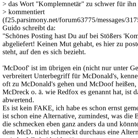
> das Wort "Komplemnetär" zu schwer für ihn i
> kommentiert
(f25.parsimony.net/forum63775/messages/317
Guido schreibt da:
"Schönes Posting hast Du auf bei Stößers 'Ko
abgeliefert! Keinen Mut gehabt, es hier zu pos
steht, auf den es sich bezieht.
'McDoof' ist im übrigen ein (nicht nur unter G
verbreitert Unterbegriff für McDonald's, kenn
oft zu McDonald's gehen und McDoof heißen,
McDreck o. ä. wie Redfox es genannt hat, ist d
abwertend.
Es ist kein FAKE, ich habe es schon ernst gem
ist schon eine Alternative, zumindest, was die B
die schmecken eben ganz anders da und könnte
dem McD. nicht schmeckt durchaus eine Altern