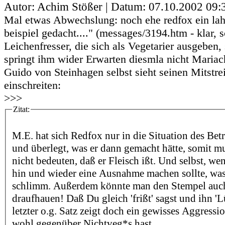
Autor: Achim Stößer | Datum:
07.10.2002 09:
Mal etwas Abwechslung: noch ehe redfox ein lah
beispiel gedacht...." (messages/3194.htm - klar, 
Leichenfresser, die sich als Vegetarier ausgeben,
springt ihm wider Erwarten diesmla nicht Mariach
Guido von Steinhagen selbst sieht seinen Mitstre
einschreiten:
>>>
Zitat:
M.E. hat sich Redfox nur in die Situation des Betr
und überlegt, was er dann gemacht hätte, somit m
nicht bedeuten, daß er Fleisch ißt. Und selbst, we
hin und wieder eine Ausnahme machen sollte, was 
schlimm. Außerdem könnte man den Stempel auch
draufhauen! Daß Du gleich 'frißt' sagst und ihn 'L
letzter o.g. Satz zeigt doch ein gewisses Aggressi
wohl gegenüber Nichtveg*s hast.