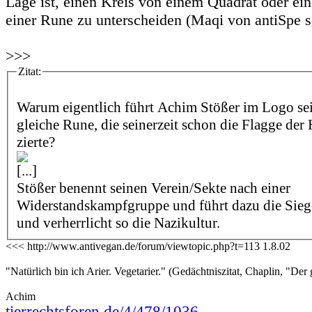
Lage ist, einen Kreis von einem Quadrat oder ei
einer Rune zu unterscheiden (Maqi von antiSpe s
>>>
Zitat:
Warum eigentlich führt Achim Stößer im Logo sei
gleiche Rune, die seinerzeit schon die Flagge der
zierte?
[...]
Stößer benennt seinen Verein/Sekte nach einer
Widerstandskampfgruppe und führt dazu die Sie
und verherrlicht so die Nazikultur.
<<< http://www.antivegan.de/forum/viewtopic.php?t=113 1.8.02
"Natürlich bin ich Arier. Vegetarier." (Gedächtniszitat, Chaplin, "Der 
Achim
tierrechtsforen.de/4/478/1036