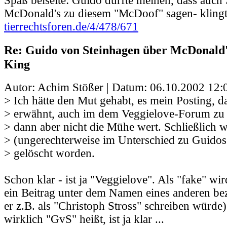
Spaß beiseite: Guido dürfte meinen, dass au
McDonald's zu diesem "McDoof" sagen- klingt
tierrechtsforen.de/4/478/671
Re: Guido von Steinhagen über McDonald
King
Autor: Achim Stößer | Datum:
06.10.2002 12:
> Ich hätte den Mut gehabt, es mein Posting, d
> erwähnt, auch im dem Veggielove-Forum zu 
> dann aber nicht die Mühe wert. Schließlich
> (ungerechterweise im Unterschied zu Guidos
> gelöscht worden.
Schon klar - ist ja "Veggielove". Als "fake" wi
ein Beitrag unter dem Namen eines anderen be
er z.B. als "Christoph Stross" schreiben würde)
wirklich "GvS" heißt, ist ja klar ...