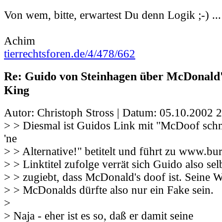
Von wem, bitte, erwartest Du denn Logik ;-) ...
Achim
tierrechtsforen.de/4/478/662
Re: Guido von Steinhagen über McDonald
King
Autor: Christoph Stross | Datum:
05.10.2002 2
> > Diesmal ist Guidos Link mit "McDoof schm
'ne
> > Alternative!" betitelt und führt zu www.b
> > Linktitel zufolge verrät sich Guido also sel
> > zugiebt, dass McDonald's doof ist. Seine 
> > McDonalds dürfte also nur ein Fake sein.
>
> Naja - eher ist es so, daß er damit seine