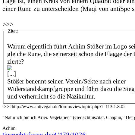
Lage ist, einen Kreis von einem Quadrat oder ei
einer Rune zu unterscheiden (Maqi von antiSpe s
>>>
Zitat:
Warum eigentlich führt Achim Stößer im Logo sei
gleiche Rune, die seinerzeit schon die Flagge der
zierte?
[...]
Stößer benennt seinen Verein/Sekte nach einer
Widerstandskampfgruppe und führt dazu die Sie
und verherrlicht so die Nazikultur.
<<< http://www.antivegan.de/forum/viewtopic.php?t=113 1.8.02
"Natürlich bin ich Arier. Vegetarier." (Gedächtniszitat, Chaplin, "Der 
Achim
tierrechtsforen.de/4/478/1036