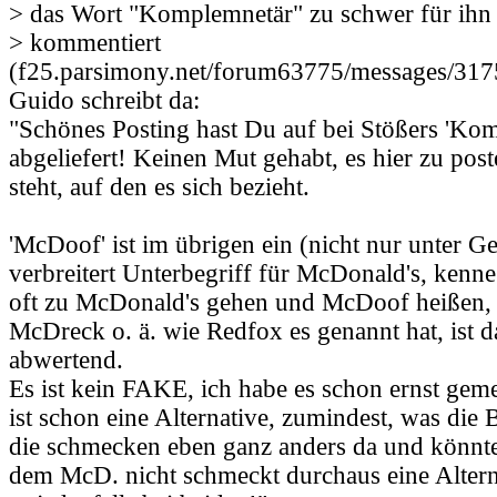
> das Wort "Komplemnetär" zu schwer für ihn i
> kommentiert
(f25.parsimony.net/forum63775/messages/317
Guido schreibt da:
"Schönes Posting hast Du auf bei Stößers 'Ko
abgeliefert! Keinen Mut gehabt, es hier zu pos
steht, auf den es sich bezieht.
'McDoof' ist im übrigen ein (nicht nur unter G
verbreitert Unterbegriff für McDonald's, kenn
oft zu McDonald's gehen und McDoof heißen,
McDreck o. ä. wie Redfox es genannt hat, ist d
abwertend.
Es ist kein FAKE, ich habe es schon ernst gem
ist schon eine Alternative, zumindest, was die B
die schmecken eben ganz anders da und könnte
dem McD. nicht schmeckt durchaus eine Altern