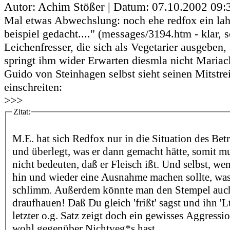
Autor: Achim Stößer | Datum:
07.10.2002 09:
Mal etwas Abwechslung: noch ehe redfox ein lah
beispiel gedacht...." (messages/3194.htm - klar, 
Leichenfresser, die sich als Vegetarier ausgeben,
springt ihm wider Erwarten diesmla nicht Mariach
Guido von Steinhagen selbst sieht seinen Mitstre
einschreiten:
>>>
Zitat:
M.E. hat sich Redfox nur in die Situation des Betr
und überlegt, was er dann gemacht hätte, somit m
nicht bedeuten, daß er Fleisch ißt. Und selbst, we
hin und wieder eine Ausnahme machen sollte, was 
schlimm. Außerdem könnte man den Stempel auch
draufhauen! Daß Du gleich 'frißt' sagst und ihn 'L
letzter o.g. Satz zeigt doch ein gewisses Aggressi
wohl gegenüber Nichtveg*s hast.