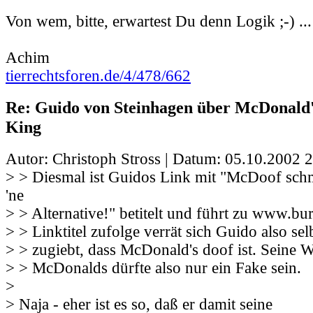
Von wem, bitte, erwartest Du denn Logik ;-) ...
Achim
tierrechtsforen.de/4/478/662
Re: Guido von Steinhagen über McDonald
King
Autor: Christoph Stross | Datum:
05.10.2002 2
> > Diesmal ist Guidos Link mit "McDoof schm
'ne
> > Alternative!" betitelt und führt zu www.b
> > Linktitel zufolge verrät sich Guido also sel
> > zugiebt, dass McDonald's doof ist. Seine 
> > McDonalds dürfte also nur ein Fake sein.
>
> Naja - eher ist es so, daß er damit seine