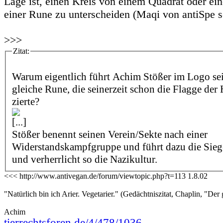
Lage ist, einen Kreis von einem Quadrat oder ei
einer Rune zu unterscheiden (Maqi von antiSpe s
>>>
Zitat:
Warum eigentlich führt Achim Stößer im Logo sei
gleiche Rune, die seinerzeit schon die Flagge der
zierte?
[...]
Stößer benennt seinen Verein/Sekte nach einer
Widerstandskampfgruppe und führt dazu die Sie
und verherrlicht so die Nazikultur.
<<< http://www.antivegan.de/forum/viewtopic.php?t=113 1.8.02
"Natürlich bin ich Arier. Vegetarier." (Gedächtniszitat, Chaplin, "Der 
Achim
tierrechtsforen.de/4/478/1036