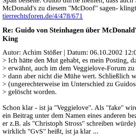
Spaß beiseite: Guido dürfte meinen, dass au
McDonald's zu diesem "McDoof" sagen- klingt
tierrechtsforen.de/4/478/671
Re: Guido von Steinhagen über McDonald
King
Autor: Achim Stößer | Datum:
06.10.2002 12:
> Ich hätte den Mut gehabt, es mein Posting, d
> erwähnt, auch im dem Veggielove-Forum zu 
> dann aber nicht die Mühe wert. Schließlich
> (ungerechterweise im Unterschied zu Guidos
> gelöscht worden.
Schon klar - ist ja "Veggielove". Als "fake" wi
ein Beitrag unter dem Namen eines anderen be
er z.B. als "Christoph Stross" schreiben würde)
wirklich "GvS" heißt, ist ja klar ...