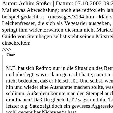
Autor: Achim Stößer | Datum:
07.10.2002 09:
Mal etwas Abwechslung: noch ehe redfox ein lah
beispiel gedacht...." (messages/3194.htm - klar, 
Leichenfresser, die sich als Vegetarier ausgeben,
springt ihm wider Erwarten diesmla nicht Mariach
Guido von Steinhagen selbst sieht seinen Mitstre
einschreiten:
>>>
Zitat:
M.E. hat sich Redfox nur in die Situation des Betr
und überlegt, was er dann gemacht hätte, somit m
nicht bedeuten, daß er Fleisch ißt. Und selbst, we
hin und wieder eine Ausnahme machen sollte, was 
schlimm. Außerdem könnte man den Stempel auch
draufhauen! Daß Du gleich 'frißt' sagst und ihn 'L
letzter o.g. Satz zeigt doch ein gewisses Aggressi
wohl gegenüber Nichtveg*s hast.