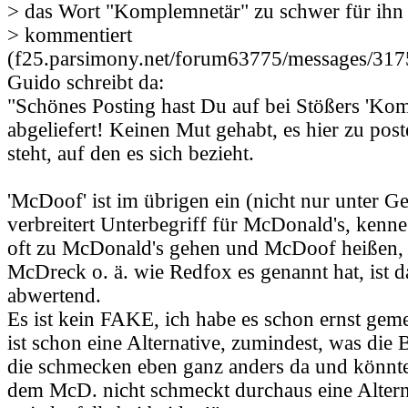
> das Wort "Komplemnetär" zu schwer für ihn i
> kommentiert
(f25.parsimony.net/forum63775/messages/317
Guido schreibt da:
"Schönes Posting hast Du auf bei Stößers 'Ko
abgeliefert! Keinen Mut gehabt, es hier zu pos
steht, auf den es sich bezieht.
'McDoof' ist im übrigen ein (nicht nur unter G
verbreitert Unterbegriff für McDonald's, kenn
oft zu McDonald's gehen und McDoof heißen,
McDreck o. ä. wie Redfox es genannt hat, ist d
abwertend.
Es ist kein FAKE, ich habe es schon ernst gem
ist schon eine Alternative, zumindest, was die B
die schmecken eben ganz anders da und könnte
dem McD. nicht schmeckt durchaus eine Altern