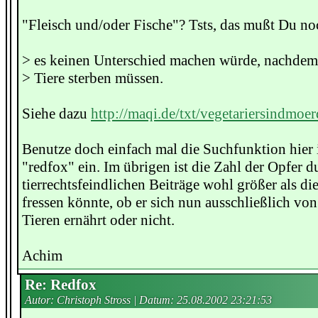
"Fleisch und/oder Fische"? Tsts, das mußt Du no
> es keinen Unterschied machen würde, nachdem
> Tiere sterben müssen.
Siehe dazu
http://maqi.de/txt/vegetariersindmoer
Benutze doch einfach mal die Suchfunktion hier
"redfox" ein. Im übrigen ist die Zahl der Opfer d
tierrechtsfeindlichen Beiträge wohl größer als die,
fressen könnte, ob er sich nun ausschließlich vo
Tieren ernährt oder nicht.
Achim
Re: Redfox
Autor: Christoph Stross | Datum:
25.08.2002 23:21:53