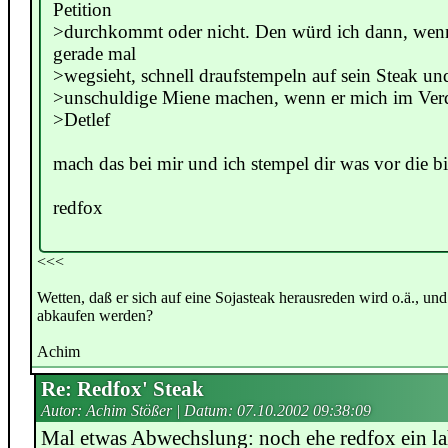
Petition
>durchkommt oder nicht. Den würd ich dann, wenn
gerade mal
>wegsieht, schnell draufstempeln auf sein Steak un
>unschuldige Miene machen, wenn er mich im Verd
>Detlef
mach das bei mir und ich stempel dir was vor die birn
redfox
<<<
Wetten, daß er sich auf eine Sojasteak herausreden wird o.ä., un
abkaufen werden?
Achim
Re: Redfox' Steak
Autor: Achim Stößer | Datum:
07.10.2002 09:38:09
Mal etwas Abwechslung: noch ehe redfox ein la