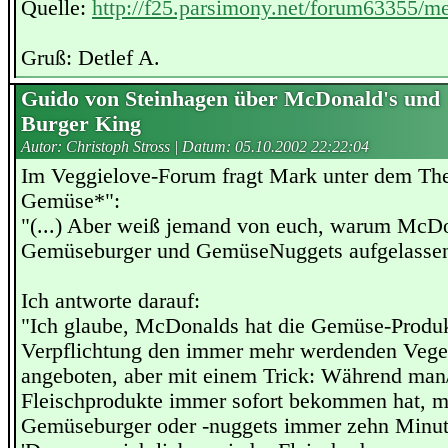
Quelle:
http://f25.parsimony.net/forum63355/m
Gruß: Detlef A.
Guido von Steinhagen über McDonald's und
Burger King
Autor: Christoph Stross | Datum:
05.10.2002 22:22:04
Im Veggielove-Forum fragt Mark unter dem 
Gemüse*":
"(...) Aber weiß jemand von euch, warum McDo
Gemüseburger und GemüseNuggets aufgelassen h
Ich antworte darauf:
"Ich glaube, McDonalds hat die Gemüse-Produk
Verpflichtung den immer mehr werdenden Veget
angeboten, aber mit einem Trick: Während man/
Fleischprodukte immer sofort bekommen hat, m
Gemüseburger oder -nuggets immer zehn Minut