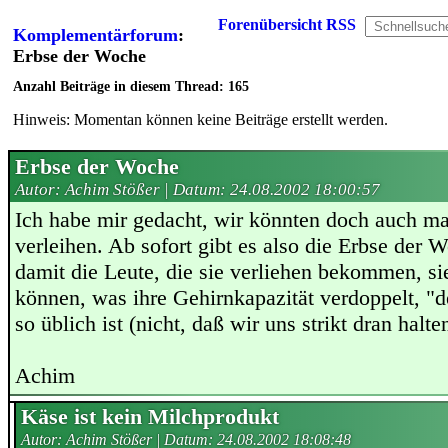
Forenübersicht
RSS
Komplementärforum
:
Erbse der Woche
Anzahl Beiträge in diesem Thread: 165
Hinweis: Momentan können keine Beiträge erstellt werden.
Erbse der Woche
Autor: Achim Stößer | Datum:
24.08.2002 18:00:57
Ich habe mir gedacht, wir könnten doch auch ma
verleihen. Ab sofort gibt es also die Erbse der 
damit die Leute, die sie verliehen bekommen, si
können, was ihre Gehirnkapazität verdoppelt, "d
so üblich ist (nicht, daß wir uns strikt dran halt
Achim
Käse ist kein Milchprodukt
Autor: Achim Stößer | Datum:
24.08.2002 18:08:48