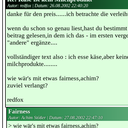
Autor: redfox | Datum:
26.08.2002 22:40:20
danke für den preis......ich betrachte die verleih
wenn du schon so genau liest,hast du bestimmt
beitrag gelesen,in dem ich das - im ersten verg
"andere" ergänze....
vollständiger text also : ich esse käse,aber kei
milchprodukte........
wie wär's mit etwas fairness,achim?
zuviel verlangt?
redfox
Fairness
Autor: Achim Stößer | Datum:
27.08.2002 22:47:10
> wie wär's mit etwas fairness,achim?