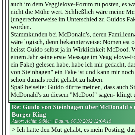
auch im dem Veggielove-Forum zu posten, es wa
nicht die Mühe wert. Schließlich wäre meine Me
(ungerechterweise im Unterschied zu Guidos Fak
worden.
Stammkunden bei McDonald's, deren Familienn
wäre logisch, denn bekannterweise: Nomen est o
heisst Guido selbst ja in Wirklichkeit McDoof. 
einem Jahr seine erste Message im Veggielove-F
ein Fake) gelesen habe, habe ich mir gedacht, d
von Steinhagen" ein Fake ist und kann mir noch
schon damals recht gehabt zu haben.
Spaß beiseite: Guido dürfte meinen, dass auch
McDonald's zu diesem "McDoof" sagen- klingt 
Re: Guido von Steinhagen über McDonald's
Burger King
Autor: Achim Stößer | Datum:
06.10.2002 12:04:16
> Ich hätte den Mut gehabt, es mein Posting, da