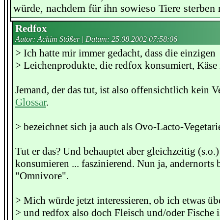
würde, nachdem für ihn sowieso Tiere sterben
Redfox
Autor: Achim Stößer | Datum:
25.08.2002 07:58:06
> Ich hatte mir immer gedacht, dass die einzigen
> Leichenprodukte, die redfox konsumiert, Käse
Jemand, der das tut, ist also offensichtlich kein V
Glossar
.
> bezeichnet sich ja auch als Ovo-Lacto-Vegetar
Tut er das? Und behauptet aber gleichzeitig (s.o.)
konsumieren ... faszinierend. Nun ja, andernorts b
"Omnivore".
> Mich würde jetzt interessieren, ob ich etwas ü
> und redfox also doch Fleisch und/oder Fische 