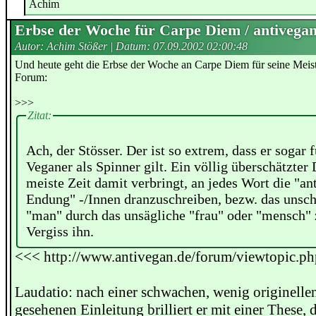
Achim
Erbse der Woche für Carpe Diem / antivegan
Autor: Achim Stößer | Datum:
07.09.2002 02:00:48
Und heute geht die Erbse der Woche an Carpe Diem für seine Meist
Forum:
>>>
Zitat:
Ach, der Stösser. Der ist so extrem, dass er sogar 
Veganer als Spinner gilt. Ein völlig überschätzter 
meiste Zeit damit verbringt, an jedes Wort die "an
Endung" -/Innen dranzuschreiben, bezw. das unsc
"man" durch das unsägliche "frau" oder "mensch" 
Vergiss ihn.
<<< http://www.antivegan.de/forum/viewtopic.p
Laudatio: nach einer schwachen, wenig originelle
gesehenen Einleitung brilliert er mit einer These, 