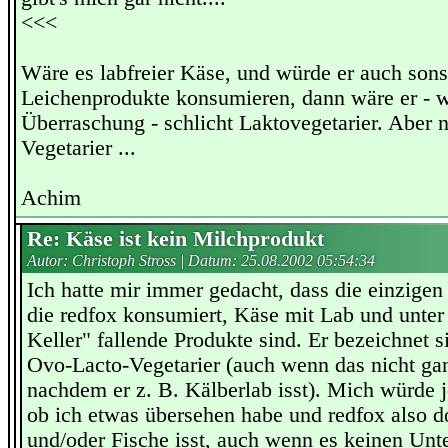
<<<
Wäre es labfreier Käse, und würde er auch sons
Leichenprodukte konsumieren, dann wäre er - 
Überraschung - schlicht Laktovegetarier. Aber na
Vegetarier ...
Achim
Re: Käse ist kein Milchprodukt
Autor: Christoph Stross | Datum:
25.08.2002 05:54:34
Ich hatte mir immer gedacht, dass die einzige
die redfox konsumiert, Käse mit Lab und unter
Keller" fallende Produkte sind. Er bezeichnet s
Ovo-Lacto-Vegetarier (auch wenn das nicht ganz
nachdem er z. B. Kälberlab isst). Mich würde je
ob ich etwas übersehen habe und redfox also d
und/oder Fische isst, auch wenn es keinen Un