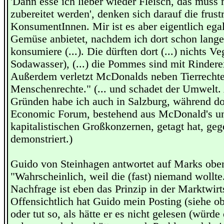
'Dann esse ich lieber wieder Fleisch, das muss 
zubereitet werden', denken sich darauf die frustr
KonsumentInnen. Mir ist es aber eigentlich eg
Gemüse anbietet, nachdem ich dort schon lange
konsumiere (...). Die dürften dort (...) nichts 
Sodawasser), (...) die Pommes sind mit Rinderex
Außerdem verletzt McDonalds neben Tierrecht
Menschenrechte." (... und schadet der Umwelt.
Gründen habe ich auch in Salzburg, während do
Economic Forum, bestehend aus McDonald's u
kapitalistischen Großkonzernen, getagt hat, geg
demonstriert.)
Guido von Steinhagen antwortet auf Marks oben 
"Wahrscheinlich, weil die (fast) niemand wollt
Nachfrage ist eben das Prinzip in der Marktwirt
Offensichtlich hat Guido mein Posting (siehe ob
oder tut so, als hätte er es nicht gelesen (würde