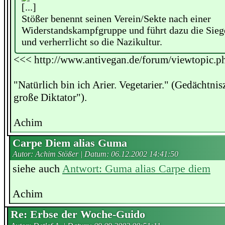
[...]
Stößer benennt seinen Verein/Sekte nach einer
Widerstandskampfgruppe und führt dazu die Sie
und verherrlicht so die Nazikultur.
<<< http://www.antivegan.de/forum/viewtopic.p
"Natürlich bin ich Arier. Vegetarier." (Gedächtnis
große Diktator").
Achim
Carpe Diem alias Guma
Autor: Achim Stößer | Datum:
06.12.2002 14:41:50
siehe auch
Antwort: Guma alias Carpe diem
Achim
Re: Erbse der Woche-Guido