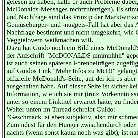
gelesen zu haben, hätte er auch Probleme dabei,
McDonalds-Messages rechtzufertigen). Es stim
und Nachfrage sind das Prinzip der Marktwirtsc
Gemüseburger- und -nuggets-Fall hat aber das 
Nachfrage bestimmt und nicht umgekehrt, wie 
Veggielovern weißmachen will.
Dazu hat Guido noch ein Bild eines McDonald'
der Aufschrift "McDONALDS mmmhhhh" gepost
ist auch seinen späteren Forenbeiträgen zugefü
auf Guidos Link "Mehr Infos zu McD!" gelangt 
offizielle McDonald's-Seite, auf der ich es aber
ausgehalten habe. Auf dieser Seite ist sicher kei
Information, wie ich sie mir (trotz Vorkenntnis
unter so einem Linktitel erwartet hätte, zu finde
Weiter unten im Thread schreibt Guido:
"Geschmack ist eben subjektiv, also mir schmec
Zumindest für den Hunger zwischendurch oder 
nachts (wenn sonst kaum noch was gibt), ist nat