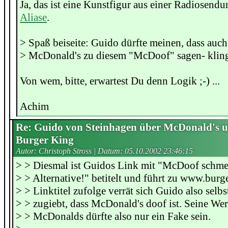
Ja, das ist eine Kunstfigur aus einer Radiosendu
Aliase
.
> Spaß beiseite: Guido dürfte meinen, dass a
> McDonald's zu diesem "McDoof" sagen- kling
Von wem, bitte, erwartest Du denn Logik ;-) ...
Achim
Re: Guido von Steinhagen über McDonald's 
Burger King
Autor: Christoph Stross | Datum:
05.10.2002 23:46:15
> > Diesmal ist Guidos Link mit "McDoof schmec
> > Alternative!" betitelt und führt zu www.bur
> > Linktitel zufolge verrät sich Guido also selbs
> > zugiebt, dass McDonald's doof ist. Seine We
> > McDonalds dürfte also nur ein Fake sein.