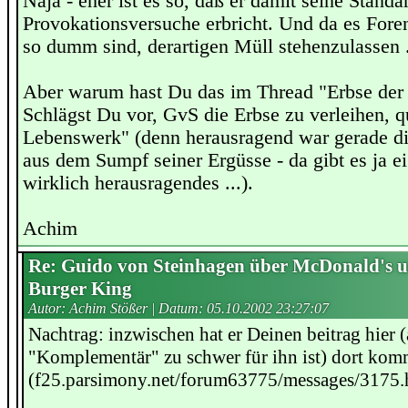
Naja - eher ist es so, daß er damit seine Standa
Provokationsversuche erbricht. Und da es Forene
so dumm sind, derartigen Müll stehenzulassen .
Aber warum hast Du das im Thread "Erbse der
Schlägst Du vor, GvS die Erbse zu verleihen, qu
Lebenswerk" (denn herausragend war gerade die
aus dem Sumpf seiner Ergüsse - da gibt es ja ei
wirklich herausragendes ...).
Achim
Re: Guido von Steinhagen über McDonald's 
Burger King
Autor: Achim Stößer | Datum:
05.10.2002 23:27:07
Nachtrag: inzwischen hat er Deinen beitrag hier
"Komplementär" zu schwer für ihn ist) dort kom
(f25.parsimony.net/forum63775/messages/3175.