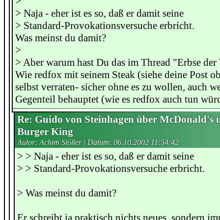
>
> Naja - eher ist es so, daß er damit seine
> Standard-Provokationsversuche erbricht.
Was meinst du damit?
>
> Aber warum hast Du das im Thread "Erbse der
Wie redfox mit seinem Steak (siehe deine Post o
selbst verraten- sicher ohne es zu wollen, auch we
Gegenteil behauptet (wie es redfox auch tun würd
Re: Guido von Steinhagen über McDonald's 
Burger King
Autor: Achim Stößer | Datum:
06.10.2002 11:54:42
> > Naja - eher ist es so, daß er damit seine
> > Standard-Provokationsversuche erbricht.
> Was meinst du damit?
Er schreibt ja praktisch nichts neues, sondern i