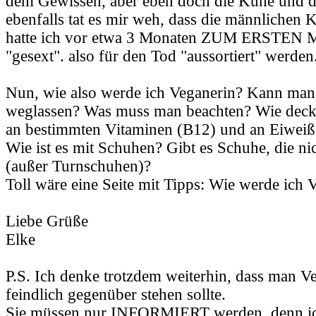
dem Gewissen, aber eben doch die Kühe und 
ebenfalls tat es mir weh, dass die männlichen 
hatte ich vor etwa 3 Monaten ZUM ERSTEN M
"gesext". also für den Tod "aussortiert" werden
Nun, wie also werde ich Veganerin? Kann man 
weglassen? Was muss man beachten? Wie deck
an bestimmten Vitaminen (B12) und an Eiweiß
Wie ist es mit Schuhen? Gibt es Schuhe, die ni
(außer Turnschuhen)?
Toll wäre eine Seite mit Tipps: Wie werde ich 
Liebe Grüße
Elke
P.S. Ich denke trotzdem weiterhin, dass man Ve
feindlich gegenüber stehen sollte.
Sie müssen nur INFORMIERT werden, denn ich 