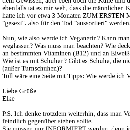
dem Gewissen, aber eben doch die Kühe und 
ebenfalls tat es mir weh, dass die männlichen 
hatte ich vor etwa 3 Monaten ZUM ERSTEN M
"gesext". also für den Tod "aussortiert" werden
Nun, wie also werde ich Veganerin? Kann man 
weglassen? Was muss man beachten? Wie deck
an bestimmten Vitaminen (B12) und an Eiweiß
Wie ist es mit Schuhen? Gibt es Schuhe, die ni
(außer Turnschuhen)?
Toll wäre eine Seite mit Tipps: Wie werde ich 
Liebe Grüße
Elke
P.S. Ich denke trotzdem weiterhin, dass man Ve
feindlich gegenüber stehen sollte.
Sie müssen nur INFORMIERT werden, denn ich 