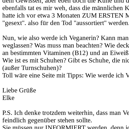
dem Gewissen, aber eben doch die Kühe und 
ebenfalls tat es mir weh, dass die männlichen 
hatte ich vor etwa 3 Monaten ZUM ERSTEN M
"gesext". also für den Tod "aussortiert" werden
Nun, wie also werde ich Veganerin? Kann man 
weglassen? Was muss man beachten? Wie deck
an bestimmten Vitaminen (B12) und an Eiweiß
Wie ist es mit Schuhen? Gibt es Schuhe, die ni
(außer Turnschuhen)?
Toll wäre eine Seite mit Tipps: Wie werde ich 
Liebe Grüße
Elke
P.S. Ich denke trotzdem weiterhin, dass man Ve
feindlich gegenüber stehen sollte.
Sie müssen nur INFORMIERT werden, denn ich 