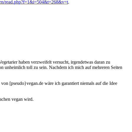
oren/read.php?f=1&i=504&t=268&v=t
.
Vegetarier haben verzweifelt versucht, irgendetwas daran zu
chon unheimlich toll zu sein. Nachdem ich mich auf mehreren Seiten
 von [pseudo}vegan.de wäre ich garantiert niemals auf die Idee
sachen vegan wird.