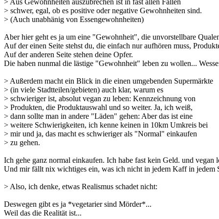
> Aus Gewohnheiten auszubrechen ist in fast allen Fällen
> schwer, egal, ob es positive oder negative Gewohnheiten sind.
> (Auch unabhänig von Essengewohnheiten)
Aber hier geht es ja um eine "Gewohnheit", die unvorstellbare Qualen 
Auf der einen Seite stehst du, die einfach nur aufhören muss, Produkt
Auf der anderen Seite stehen deine Opfer.
Die haben nunmal die lästige "Gewohnheit" leben zu wollen... Wessen
> Außerdem macht ein Blick in die einen umgebenden Supermärkte
> (in viele Stadtteilen/gebieten) auch klar, warum es
> schwieriger ist, absolut vegan zu leben: Kennzeichnung von
> Produkten, die Produktauswahl und so weiter. Ja, ich weiß,
> dann sollte man in andere "Läden" gehen: Aber das ist eine
> weitere Schwierigkeiten, ich kenne keinen in 10km Umkreis bei
> mir und ja, das macht es schwieriger als "Normal" einkaufen
> zu gehen.
Ich gehe ganz normal einkaufen. Ich habe fast kein Geld. und vegan le
Und mir fällt nix wichtiges ein, was ich nicht in jedem Kaff in je
> Also, ich denke, etwas Realismus schadet nicht:
Deswegen gibt es ja *vegetarier sind Mörder*...
Weil das die Realität ist...