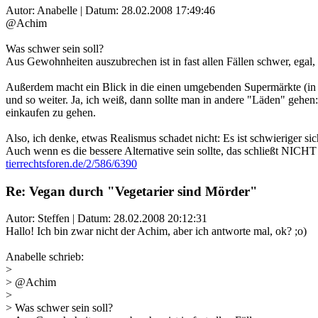
Autor: Anabelle | Datum:
28.02.2008 17:49:46
@Achim
Was schwer sein soll?
Aus Gewohnheiten auszubrechen ist in fast allen Fällen schwer, ega
Außerdem macht ein Blick in die einen umgebenden Supermärkte (in vi
und so weiter. Ja, ich weiß, dann sollte man in andere "Läden" gehen
einkaufen zu gehen.
Also, ich denke, etwas Realismus schadet nicht: Es ist schwieriger s
Auch wenn es die bessere Alternative sein sollte, das schließt NICHT ei
tierrechtsforen.de/2/586/6390
Re: Vegan durch "Vegetarier sind Mörder"
Autor: Steffen | Datum:
28.02.2008 20:12:31
Hallo! Ich bin zwar nicht der Achim, aber ich antworte mal, ok? ;o)
Anabelle schrieb:
>
> @Achim
>
> Was schwer sein soll?