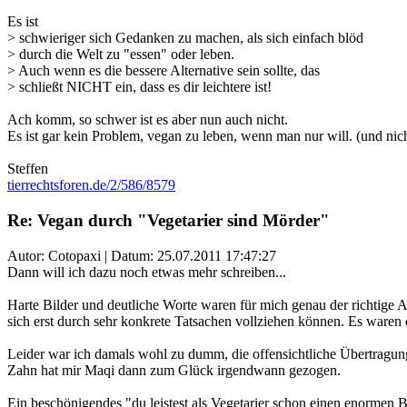
Es ist
> schwieriger sich Gedanken zu machen, als sich einfach blöd
> durch die Welt zu "essen" oder leben.
> Auch wenn es die bessere Alternative sein sollte, das
> schließt NICHT ein, dass es dir leichtere ist!
Ach komm, so schwer ist es aber nun auch nicht.
Es ist gar kein Problem, vegan zu leben, wenn man nur will. (und nic
Steffen
tierrechtsforen.de/2/586/8579
Re: Vegan durch "Vegetarier sind Mörder"
Autor: Cotopaxi | Datum:
25.07.2011 17:47:27
Dann will ich dazu noch etwas mehr schreiben...
Harte Bilder und deutliche Worte waren für mich genau der richtige An
sich erst durch sehr konkrete Tatsachen vollziehen können. Es waren 
Leider war ich damals wohl zu dumm, die offensichtliche Übertragung
Zahn hat mir Maqi dann zum Glück irgendwann gezogen.
Ein beschönigendes "du leistest als Vegetarier schon einen enormen B