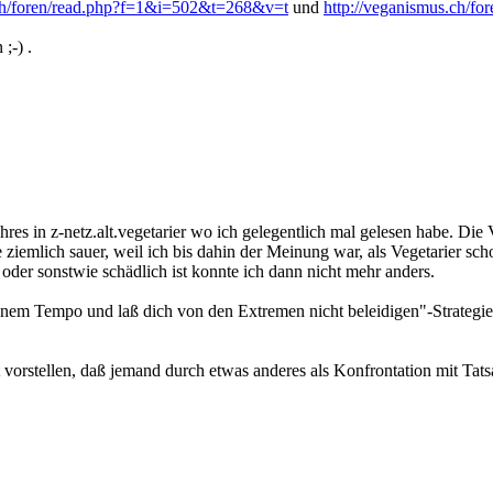
.ch/foren/read.php?f=1&i=502&t=268&v=t
und
http://veganismus.ch/f
;-) .
res in z-netz.alt.vegetarier wo ich gelegentlich mal gelesen habe. Die 
ge ziemlich sauer, weil ich bis dahin der Meinung war, als Vegetarier s
der sonstwie schädlich ist konnte ich dann nicht mehr anders.
einem Tempo und laß dich von den Extremen nicht beleidigen"-Strategie
 vorstellen, daß jemand durch etwas anderes als Konfrontation mit Tat