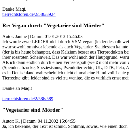
Danke Maqi.
tierrechtsforen.de/2/586/8924
Re: Vegan durch "Vegetarier sind Mörder"
Autor: Janine | Datum:
01.01.2013 15:46:03
Ich wurde zwar LEIDER nicht durch VSM vegan (leider deshalb weil
zwar sowohl omnivor lebende als auch Vegetarier. Stattdessen kannte 
(der ja bis heute behauptet, dass Kalzium besser aus Tierprodukten be
ihrer rosaroten Scheinwelt. Das war wohl auch der Hauptgrund, warum 
Als ich dann endlich durch einen Fernsehspott (weiß nicht mehr von 
(Spendenabzocke, Speziesismus, Pseudotierrechte, UL, DTB, Peta, Alb
es in Deutschland wahrscheinlich nicht einmal eine Hand voll Leute 
Tierrechte gibt, leider sind es viel zu wenige, die es wirklich ernst 
Danke an Maqi!
tierrechtsforen.de/2/586/589
"Vegetarier sind Mörder"
Autor: K. | Datum:
04.11.2002 15:04:55
Ja, ich bekenne, der Text ist schuld. Schlimm, sowas, wie einen doch 