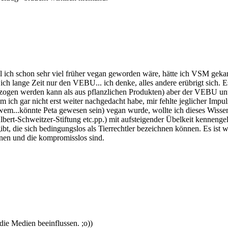
 ich schon sehr viel früher vegan geworden wäre, hätte ich VSM geka
ich lange Zeit nur den VEBU... ich denke, alles andere erübrigt sich. E
zogen werden kann als aus pflanzlichen Produkten) aber der VEBU unterst
ich gar nicht erst weiter nachgedacht habe, mir fehlte jeglicher Impul
wem...könnte Peta gewesen sein) vegan wurde, wollte ich dieses Wissen
ert-Schweitzer-Stiftung etc.pp.) mit aufsteigender Übelkeit kennengel
gibt, die sich bedingungslos als Tierrechtler bezeichnen können. Es i
meinen und die kompromisslos sind.
die Medien beeinflussen. ;o))