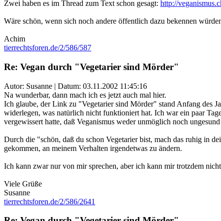
Zwei haben es im Thread zum Text schon gesagt:
http://veganismus
Wäre schön, wenn sich noch andere öffentlich dazu bekennen würden 
Achim
tierrechtsforen.de/2/586/587
Re: Vegan durch "Vegetarier sind Mörder"
Autor: Susanne | Datum:
03.11.2002 11:45:16
Na wunderbar, dann mach ich es jetzt auch mal hier.
Ich glaube, der Link zu "Vegetarier sind Mörder" stand Anfang des Jah
widerlegen, was natürlich nicht funktioniert hat. Ich war ein paar Ta
vergewissert hatte, daß Veganismus weder unmöglich noch ungesund o
Durch die "schön, daß du schon Vegetarier bist, mach das ruhig in d
gekommen, an meinem Verhalten irgendetwas zu ändern.
Ich kann zwar nur von mir sprechen, aber ich kann mir trotzdem nicht
Viele Grüße
Susanne
tierrechtsforen.de/2/586/2641
Re: Vegan durch "Vegetarier sind Mörder"