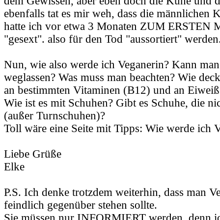
dem Gewissen, aber eben doch die Kühe und 
ebenfalls tat es mir weh, dass die männlichen 
hatte ich vor etwa 3 Monaten ZUM ERSTEN M
"gesext". also für den Tod "aussortiert" werden
Nun, wie also werde ich Veganerin? Kann man 
weglassen? Was muss man beachten? Wie deck
an bestimmten Vitaminen (B12) und an Eiweiß
Wie ist es mit Schuhen? Gibt es Schuhe, die ni
(außer Turnschuhen)?
Toll wäre eine Seite mit Tipps: Wie werde ich 
Liebe Grüße
Elke
P.S. Ich denke trotzdem weiterhin, dass man Ve
feindlich gegenüber stehen sollte.
Sie müssen nur INFORMIERT werden, denn ich 