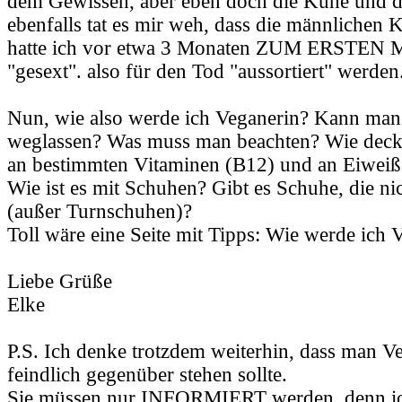
dem Gewissen, aber eben doch die Kühe und 
ebenfalls tat es mir weh, dass die männlichen 
hatte ich vor etwa 3 Monaten ZUM ERSTEN M
"gesext". also für den Tod "aussortiert" werden
Nun, wie also werde ich Veganerin? Kann man 
weglassen? Was muss man beachten? Wie deck
an bestimmten Vitaminen (B12) und an Eiweiß
Wie ist es mit Schuhen? Gibt es Schuhe, die ni
(außer Turnschuhen)?
Toll wäre eine Seite mit Tipps: Wie werde ich 
Liebe Grüße
Elke
P.S. Ich denke trotzdem weiterhin, dass man Ve
feindlich gegenüber stehen sollte.
Sie müssen nur INFORMIERT werden, denn ich 