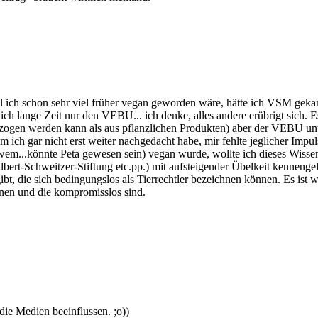
 ich schon sehr viel früher vegan geworden wäre, hätte ich VSM geka
ich lange Zeit nur den VEBU... ich denke, alles andere erübrigt sich. E
zogen werden kann als aus pflanzlichen Produkten) aber der VEBU unterst
ich gar nicht erst weiter nachgedacht habe, mir fehlte jeglicher Impul
wem...könnte Peta gewesen sein) vegan wurde, wollte ich dieses Wissen
ert-Schweitzer-Stiftung etc.pp.) mit aufsteigender Übelkeit kennengel
gibt, die sich bedingungslos als Tierrechtler bezeichnen können. Es i
meinen und die kompromisslos sind.
die Medien beeinflussen. ;o))