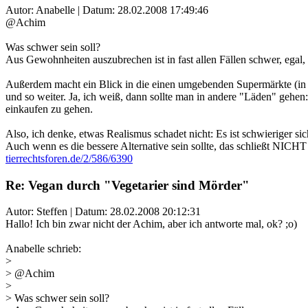
Autor: Anabelle | Datum:
28.02.2008 17:49:46
@Achim
Was schwer sein soll?
Aus Gewohnheiten auszubrechen ist in fast allen Fällen schwer, ega
Außerdem macht ein Blick in die einen umgebenden Supermärkte (in vi
und so weiter. Ja, ich weiß, dann sollte man in andere "Läden" gehen
einkaufen zu gehen.
Also, ich denke, etwas Realismus schadet nicht: Es ist schwieriger s
Auch wenn es die bessere Alternative sein sollte, das schließt NICHT ei
tierrechtsforen.de/2/586/6390
Re: Vegan durch "Vegetarier sind Mörder"
Autor: Steffen | Datum:
28.02.2008 20:12:31
Hallo! Ich bin zwar nicht der Achim, aber ich antworte mal, ok? ;o)
Anabelle schrieb:
>
> @Achim
>
> Was schwer sein soll?