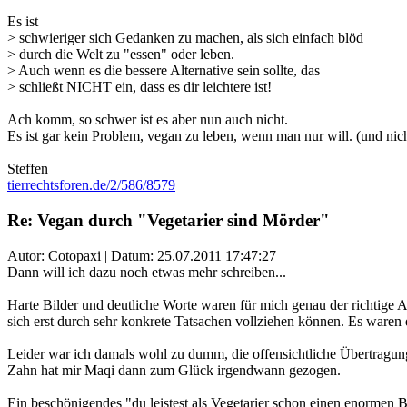
Es ist
> schwieriger sich Gedanken zu machen, als sich einfach blöd
> durch die Welt zu "essen" oder leben.
> Auch wenn es die bessere Alternative sein sollte, das
> schließt NICHT ein, dass es dir leichtere ist!
Ach komm, so schwer ist es aber nun auch nicht.
Es ist gar kein Problem, vegan zu leben, wenn man nur will. (und nic
Steffen
tierrechtsforen.de/2/586/8579
Re: Vegan durch "Vegetarier sind Mörder"
Autor: Cotopaxi | Datum:
25.07.2011 17:47:27
Dann will ich dazu noch etwas mehr schreiben...
Harte Bilder und deutliche Worte waren für mich genau der richtige An
sich erst durch sehr konkrete Tatsachen vollziehen können. Es waren 
Leider war ich damals wohl zu dumm, die offensichtliche Übertragung
Zahn hat mir Maqi dann zum Glück irgendwann gezogen.
Ein beschönigendes "du leistest als Vegetarier schon einen enormen B