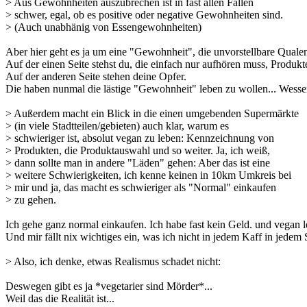
> Aus Gewohnheiten auszubrechen ist in fast allen Fällen
> schwer, egal, ob es positive oder negative Gewohnheiten sind.
> (Auch unabhänig von Essengewohnheiten)
Aber hier geht es ja um eine "Gewohnheit", die unvorstellbare Qualen 
Auf der einen Seite stehst du, die einfach nur aufhören muss, Produkt
Auf der anderen Seite stehen deine Opfer.
Die haben nunmal die lästige "Gewohnheit" leben zu wollen... Wessen
> Außerdem macht ein Blick in die einen umgebenden Supermärkte
> (in viele Stadtteilen/gebieten) auch klar, warum es
> schwieriger ist, absolut vegan zu leben: Kennzeichnung von
> Produkten, die Produktauswahl und so weiter. Ja, ich weiß,
> dann sollte man in andere "Läden" gehen: Aber das ist eine
> weitere Schwierigkeiten, ich kenne keinen in 10km Umkreis bei
> mir und ja, das macht es schwieriger als "Normal" einkaufen
> zu gehen.
Ich gehe ganz normal einkaufen. Ich habe fast kein Geld. und vegan le
Und mir fällt nix wichtiges ein, was ich nicht in jedem Kaff in je
> Also, ich denke, etwas Realismus schadet nicht:
Deswegen gibt es ja *vegetarier sind Mörder*...
Weil das die Realität ist...