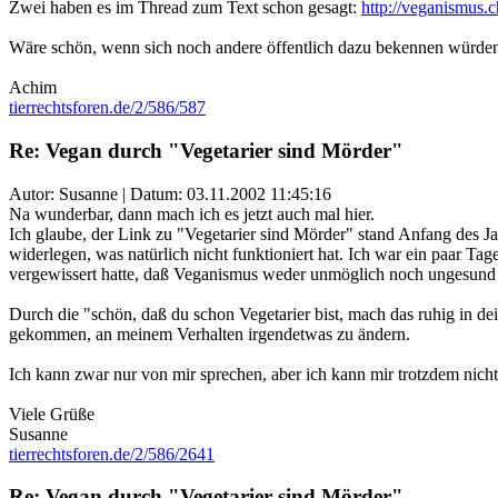
Zwei haben es im Thread zum Text schon gesagt:
http://veganismus
Wäre schön, wenn sich noch andere öffentlich dazu bekennen würden 
Achim
tierrechtsforen.de/2/586/587
Re: Vegan durch "Vegetarier sind Mörder"
Autor: Susanne | Datum:
03.11.2002 11:45:16
Na wunderbar, dann mach ich es jetzt auch mal hier.
Ich glaube, der Link zu "Vegetarier sind Mörder" stand Anfang des Jah
widerlegen, was natürlich nicht funktioniert hat. Ich war ein paar Ta
vergewissert hatte, daß Veganismus weder unmöglich noch ungesund o
Durch die "schön, daß du schon Vegetarier bist, mach das ruhig in d
gekommen, an meinem Verhalten irgendetwas zu ändern.
Ich kann zwar nur von mir sprechen, aber ich kann mir trotzdem nicht
Viele Grüße
Susanne
tierrechtsforen.de/2/586/2641
Re: Vegan durch "Vegetarier sind Mörder"