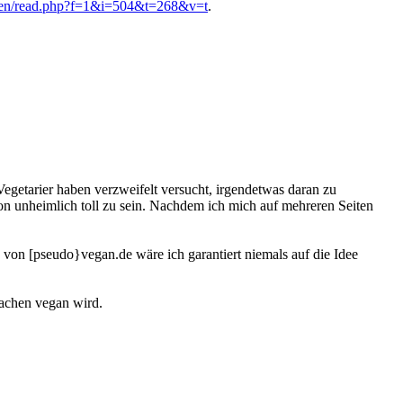
oren/read.php?f=1&i=504&t=268&v=t
.
Vegetarier haben verzweifelt versucht, irgendetwas daran zu
chon unheimlich toll zu sein. Nachdem ich mich auf mehreren Seiten
 von [pseudo}vegan.de wäre ich garantiert niemals auf die Idee
sachen vegan wird.