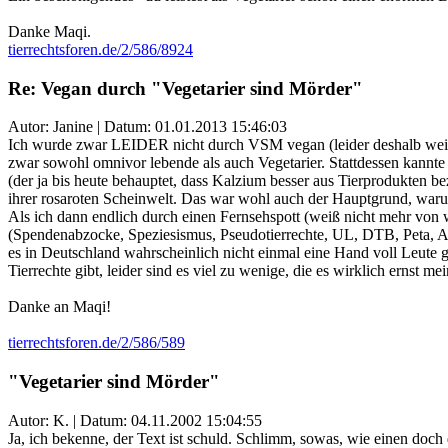
Danke Maqi.
tierrechtsforen.de/2/586/8924
Re: Vegan durch "Vegetarier sind Mörder"
Autor: Janine | Datum:
01.01.2013 15:46:03
Ich wurde zwar LEIDER nicht durch VSM vegan (leider deshalb weil
zwar sowohl omnivor lebende als auch Vegetarier. Stattdessen kannte 
(der ja bis heute behauptet, dass Kalzium besser aus Tierprodukten be
ihrer rosaroten Scheinwelt. Das war wohl auch der Hauptgrund, warum 
Als ich dann endlich durch einen Fernsehspott (weiß nicht mehr von 
(Spendenabzocke, Speziesismus, Pseudotierrechte, UL, DTB, Peta, Alb
es in Deutschland wahrscheinlich nicht einmal eine Hand voll Leute 
Tierrechte gibt, leider sind es viel zu wenige, die es wirklich ernst 
Danke an Maqi!
tierrechtsforen.de/2/586/589
"Vegetarier sind Mörder"
Autor: K. | Datum:
04.11.2002 15:04:55
Ja, ich bekenne, der Text ist schuld. Schlimm, sowas, wie einen doch 