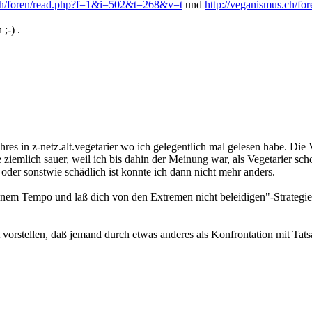
.ch/foren/read.php?f=1&i=502&t=268&v=t
und
http://veganismus.ch/f
;-) .
res in z-netz.alt.vegetarier wo ich gelegentlich mal gelesen habe. Die 
ge ziemlich sauer, weil ich bis dahin der Meinung war, als Vegetarier s
der sonstwie schädlich ist konnte ich dann nicht mehr anders.
einem Tempo und laß dich von den Extremen nicht beleidigen"-Strategie
 vorstellen, daß jemand durch etwas anderes als Konfrontation mit Tat