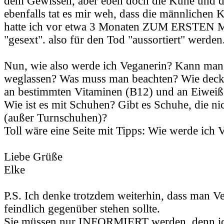
dem Gewissen, aber eben doch die Kühe und 
ebenfalls tat es mir weh, dass die männlichen 
hatte ich vor etwa 3 Monaten ZUM ERSTEN M
"gesext". also für den Tod "aussortiert" werden
Nun, wie also werde ich Veganerin? Kann man 
weglassen? Was muss man beachten? Wie deck
an bestimmten Vitaminen (B12) und an Eiweiß
Wie ist es mit Schuhen? Gibt es Schuhe, die ni
(außer Turnschuhen)?
Toll wäre eine Seite mit Tipps: Wie werde ich 
Liebe Grüße
Elke
P.S. Ich denke trotzdem weiterhin, dass man Ve
feindlich gegenüber stehen sollte.
Sie müssen nur INFORMIERT werden, denn ich 