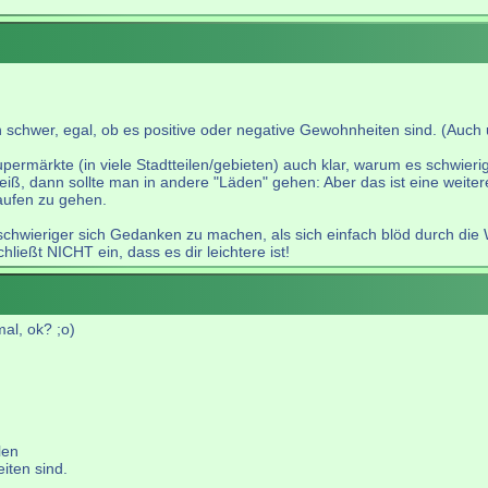
en schwer, egal, ob es positive oder negative Gewohnheiten sind. (Au
rmärkte (in viele Stadtteilen/gebieten) auch klar, warum es schwieri
eiß, dann sollte man in andere "Läden" gehen: Aber das ist eine weite
kaufen zu gehen.
 schwieriger sich Gedanken zu machen, als sich einfach blöd durch die 
hließt NICHT ein, dass es dir leichtere ist!
mal, ok? ;o)
len
iten sind.