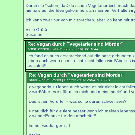
Durch die "schön, daß du schon Vegetarier bist, mach da
niemals auf die Idee gekommen, an meinem Verhalten ir
Ich kann zwar nur von mir sprechen, aber ich kann mir t
Viele Grüße
Susanne
Re: Vegan durch "Vegetarier sind Mörder"
Autor: Isabell | Datum:
28.07.2004 00:10:44
Ich fand es auch erschreckend auf die nase gebunden zu
leben auch wenn es mir nicht leicht fallen wird!Aber es 
arschtritt!!!
Re: Vegan durch "Vegetarier sind Mörder"
Autor: Achim Stößer | Datum:
28.07.2004 10:07:01
> veganerin zu leben auch wenn es mir nicht leicht falle
> wird!Aber es ist für mich mich und meine seele´und v
Das ist ein Vorurteil - was sollte daran schwer sein?
> natürlich für die tiere besser wenn ich meinen lebensst
> wandel!!danke für den arschtritt!!!
Immer wieder gern ;-) .