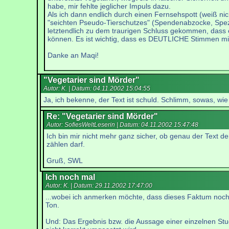
habe, mir fehlte jeglicher Impuls dazu.
Als ich dann endlich durch einen Fernsehspott (weiß ni
"seichten Pseudo-Tierschutzes" (Spendenabzocke, Spezie
letztendlich zu dem traurigen Schluss gekommen, dass es
können. Es ist wichtig, dass es DEUTLICHE Stimmen mit g
Danke an Maqi!
"Vegetarier sind Mörder"
Autor: K. | Datum:
04.11.2002 15:04:55
Ja, ich bekenne, der Text ist schuld. Schlimm, sowas, wie
Re: "Vegetarier sind Mörder"
Autor: SofiesWeltLeserin | Datum:
04.11.2002 15:47:48
Ich bin mir nicht mehr ganz sicher, ob genau der Text de
zählen darf.
Gruß, SWL
Ich noch mal
Autor: K. | Datum:
29.11.2002 17:47:00
...wobei ich anmerken möchte, dass dieses Faktum noch 
Ton.
Und: Das Ergebnis bzw. die Aussage einer einzelnen Stud