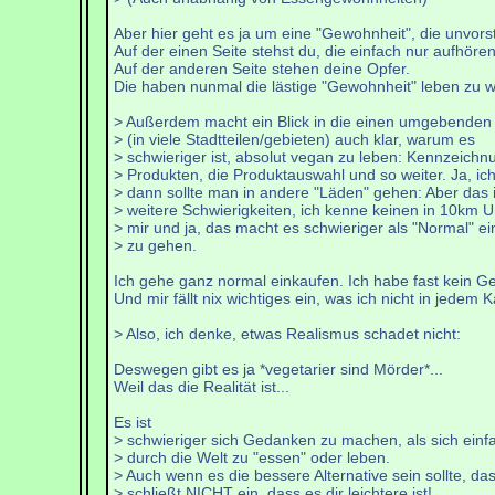
Aber hier geht es ja um eine "Gewohnheit", die unvorst
Auf der einen Seite stehst du, die einfach nur aufhöre
Auf der anderen Seite stehen deine Opfer.
Die haben nunmal die lästige "Gewohnheit" leben zu wo
> Außerdem macht ein Blick in die einen umgebende
> (in viele Stadtteilen/gebieten) auch klar, warum es
> schwieriger ist, absolut vegan zu leben: Kennzeichn
> Produkten, die Produktauswahl und so weiter. Ja, ic
> dann sollte man in andere "Läden" gehen: Aber das i
> weitere Schwierigkeiten, ich kenne keinen in 10km U
> mir und ja, das macht es schwieriger als "Normal" e
> zu gehen.
Ich gehe ganz normal einkaufen. Ich habe fast kein Gel
Und mir fällt nix wichtiges ein, was ich nicht in je
> Also, ich denke, etwas Realismus schadet nicht:
Deswegen gibt es ja *vegetarier sind Mörder*...
Weil das die Realität ist...
Es ist
> schwieriger sich Gedanken zu machen, als sich einf
> durch die Welt zu "essen" oder leben.
> Auch wenn es die bessere Alternative sein sollte, da
> schließt NICHT ein, dass es dir leichtere ist!