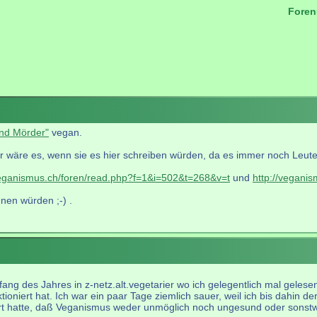
Foren
.
ind Mörder"
vegan.
r wäre es, wenn sie es hier schreiben würden, da es immer noch Leute gi
veganismus.ch/foren/read.php?f=1&i=502&t=268&v=t
und
http://vegani
nen würden ;-) .
fang des Jahres in z-netz.alt.vegetarier wo ich gelegentlich mal gelese
ioniert hat. Ich war ein paar Tage ziemlich sauer, weil ich bis dahin de
t hatte, daß Veganismus weder unmöglich noch ungesund oder sonstwie