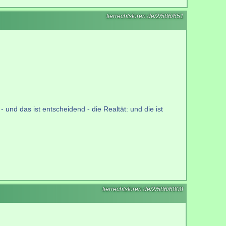
tierrechtsforen.de/2/586/651
 und das ist entscheidend - die Realtät: und die ist
tierrechtsforen.de/2/586/6808