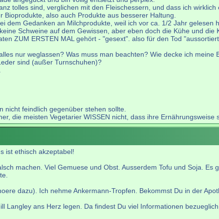
nz tolles sind, verglichen mit den Fleischessern, und dass ich wirklich
 Bioprodukte, also auch Produkte aus besserer Haltung.
 bei dem Gedanken an Milchprodukte, weil ich vor ca. 1/2 Jahr gelesen
eine Schweine auf dem Gewissen, aber eben doch die Kühe und die Kä
aten ZUM ERSTEN MAL gehört - "gesext". also für den Tod "aussortier
 alles nur weglassen? Was muss man beachten? Wie decke ich meine 
 Leder sind (außer Turnschuhen)?
.
 nicht feindlich gegenüber stehen sollte.
 die meisten Vegetarier WISSEN nicht, dass ihre Ernährungsweise so vi
 ist ethisch akzeptabel!
falsch machen. Viel Gemuese und Obst. Ausserdem Tofu und Soja. Es gib
te.
hoere dazu). Ich nehme Ankermann-Tropfen. Bekommst Du in der Apot
l Langley ans Herz legen. Da findest Du viel Informationen bezueglic