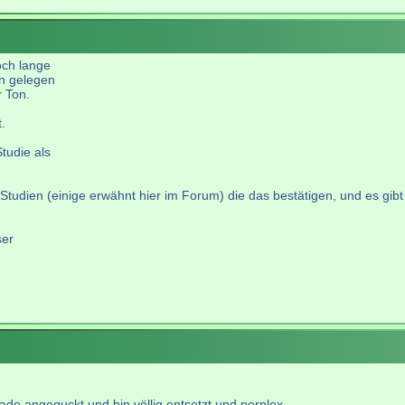
och lange
un gelegen
r Ton.
.
tudie als
tudien (einige erwähnt hier im Forum) die das bestätigen, und es gibt -
ser
rade angeguckt und bin völlig entsetzt und perplex.