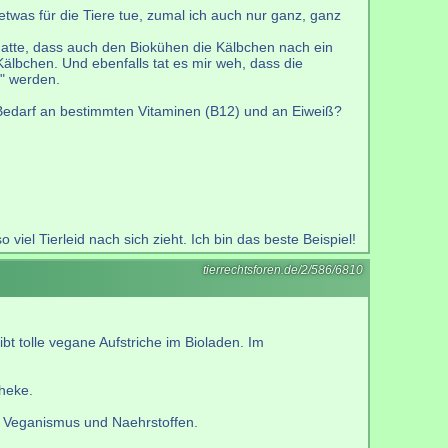
 etwas für die Tiere tue, zumal ich auch nur ganz, ganz
 hatte, dass auch den Biokühen die Kälbchen nach ein
lbchen. Und ebenfalls tat es mir weh, dass die
t" werden.
Bedarf an bestimmten Vitaminen (B12) und an Eiweiß?
el Tierleid nach sich zieht. Ich bin das beste Beispiel!
tierrechtsforen.de/2/586/6810
t tolle vegane Aufstriche im Bioladen. Im
heke.
h Veganismus und Naehrstoffen.