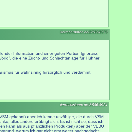
tierrechtsforen.de/2/586/8579
hlender Information und einer guten Portion Ignoranz,
World", die eine Zucht- und Schlachtanlage für Hühner
etarismus für wahnsinnig fürsorglich und verdammt
tierrechtsforen.de/2/586/8924
h VSM gekannt) aber ich kenne unzählige, die durch VSM
e, alles andere erübrigt sich. Es ist nicht so, dass ich
den kann als aus pflanzlichen Produkten) aber der VEBU
auptgrund, warum ich gar nicht erst weiter nachgedacht