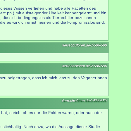
 dieses Wissen vertiefen und habe alle Facetten des
tc.pp.) mit aufsteigender Übelkeit kennengelernt und bin
, die sich bedingungslos als Tierrechtler bezeichnen
 die es wirklich ernst meinen und die kompromisslos sind.
tierrechtsforen.de/2/586/589
tierrechtsforen.de/2/586/590
t dazu beigetragen, dass ich mich jetzt zu den VeganerInnen
tierrechtsforen.de/2/586/650
hat; sprich: ob es nur die Fakten waren, oder auch der
 stichhaltig. Noch dazu, wo die Aussage dieser Studie