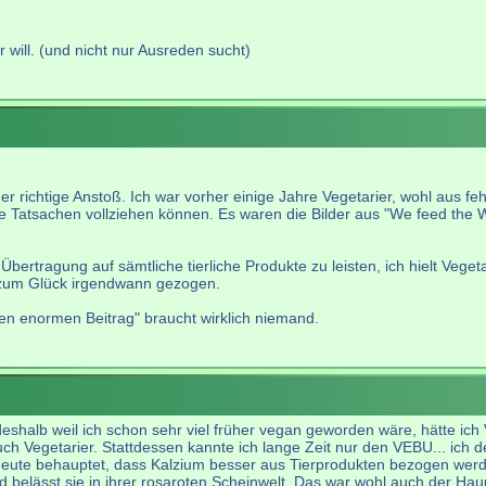
 will. (und nicht nur Ausreden sucht)
r richtige Anstoß. Ich war vorher einige Jahre Vegetarier, wohl aus fe
ete Tatsachen vollziehen können. Es waren die Bilder aus "We feed the 
Übertragung auf sämtliche tierliche Produkte zu leisten, ich hielt Veg
zum Glück irgendwann gezogen.
nen enormen Beitrag" braucht wirklich niemand.
eshalb weil ich schon sehr viel früher vegan geworden wäre, hätte ic
Vegetarier. Stattdessen kannte ich lange Zeit nur den VEBU... ich denk
 heute behauptet, dass Kalzium besser aus Tierprodukten bezogen wer
 und belässt sie in ihrer rosaroten Scheinwelt. Das war wohl auch der H