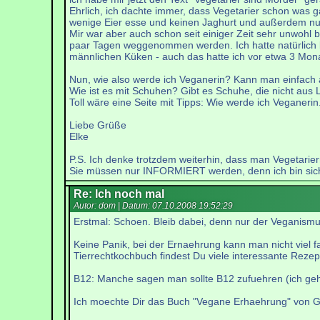
Ehrlich, ich dachte immer, dass Vegetarier schon was ga
wenige Eier esse und keinen Jaghurt und außerdem nur
Mir war aber auch schon seit einiger Zeit sehr unwohl
paar Tagen weggenommen werden. Ich hatte natürlich k
männlichen Küken - auch das hatte ich vor etwa 3 Mon
Nun, wie also werde ich Veganerin? Kann man einfach
Wie ist es mit Schuhen? Gibt es Schuhe, die nicht aus
Toll wäre eine Seite mit Tipps: Wie werde ich Veganerin
Liebe Grüße
Elke
P.S. Ich denke trotzdem weiterhin, dass man Vegetariern
Sie müssen nur INFORMIERT werden, denn ich bin sicher,
Re: Ich noch mal
Autor: dom | Datum:
07.10.2008 19:52:29
Erstmal: Schoen. Bleib dabei, denn nur der Veganismus
Keine Panik, bei der Ernaehrung kann man nicht viel 
Tierrechtkochbuch findest Du viele interessante Rezep
B12: Manche sagen man sollte B12 zufuehren (ich ge
Ich moechte Dir das Buch "Vegane Erhaehrung" von Gil