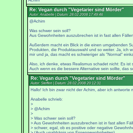
Achim
Re: Vegan durch "Vegetarier sind Mörder"
Autor: Anabelle | Datum:
28.02.2008 17:49:46
@Achim
Was schwer sein soll?
Aus Gewohnheiten auszubrechen ist in fast allen Fäll
Außerdem macht ein Blick in die einen umgebenden Supe
Produkten, die Produktauswahl und so weiter. Ja, ich w
mir und ja, das macht es schwieriger als "Normal" ein
Also, ich denke, etwas Realismus schadet nicht: Es ist
Auch wenn es die bessere Alternative sein sollte, das sc
Re: Vegan durch "Vegetarier sind Mörder"
Autor: Steffen | Datum:
28.02.2008 20:12:31
Hallo! Ich bin zwar nicht der Achim, aber ich antworte 
Anabelle schrieb:
>
> @Achim
>
> Was schwer sein soll?
> Aus Gewohnheiten auszubrechen ist in fast allen Fäl
> schwer, egal, ob es positive oder negative Gewohnhe
> (Auch unabhänig von Essengewohnheiten)