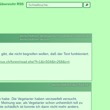
übersicht
RSS
tierrechtsforen.de/vegandurchvegetariersindmoerder
tierrechtsforen.de/vsm
bt, die nicht begreifen wollen, daß der Text funktioniert.
smus.ch/foren/read.php?f=1&i=504&t=268&v=t
.
tierrechtsforen.de/2/586/587
n habe. Die Vegetarier haben verzweifelt versucht,
r Meinung war, als Vegetarier schon unheimlich toll zu
 schädlich ist konnte ich dann nicht mehr anders.