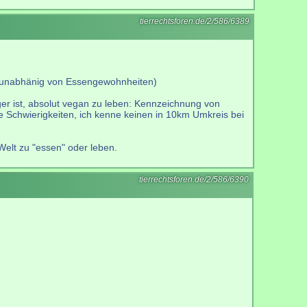
tierrechtsforen.de/2/586/6389
ch unabhänig von Essengewohnheiten)
ger ist, absolut vegan zu leben: Kennzeichnung von
re Schwierigkeiten, ich kenne keinen in 10km Umkreis bei
Welt zu "essen" oder leben.
tierrechtsforen.de/2/586/6390