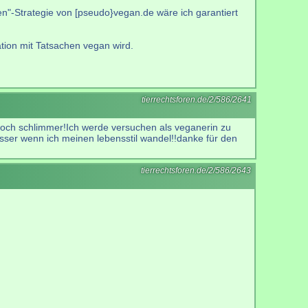
n"-Strategie von [pseudo}vegan.de wäre ich garantiert
tion mit Tatsachen vegan wird.
tierrechtsforen.de/2/586/2641
noch schlimmer!Ich werde versuchen als veganerin zu
besser wenn ich meinen lebensstil wandel!!danke für den
tierrechtsforen.de/2/586/2643