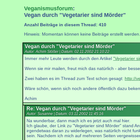
Veganismusforum
:
Vegan durch "Vegetarier sind Mörder"
Anzahl Beiträge in diesem Thread: 410
Hinweis: Momentan können keine Beiträge erstellt werden
Vegan durch "Vegetarier sind Mörder"
Autor: Achim Stößer | Datum:
02.11.2002 21:10:22
Immer mehr Leute werden durch den Artikel
"Vegetarier s
Wenn sie mir mailen, freut mich das natürlich - aber besse
Zwei haben es im Thread zum Text schon gesagt:
http://
Wäre schön, wenn sich noch andere öffentlich dazu beken
Achim
Re: Vegan durch "Vegetarier sind Mörder"
Autor: Susanne | Datum:
03.11.2002 11:45:16
Na wunderbar, dann mach ich es jetzt auch mal hier.
Ich glaube, der Link zu "Vegetarier sind Mörder" stand An
irgendetwas daran zu widerlegen, was natürlich nicht funkt
sein. Nachdem ich mich auf mehreren Seiten vergewisser