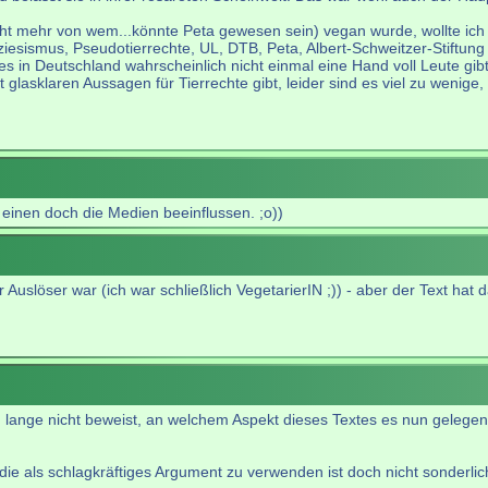
cht mehr von wem...könnte Peta gewesen sein) vegan wurde, wollte ich
sismus, Pseudotierrechte, UL, DTB, Peta, Albert-Schweitzer-Stiftung e
 in Deutschland wahrscheinlich nicht einmal eine Hand voll Leute gibt
lasklaren Aussagen für Tierrechte gibt, leider sind es viel zu wenige,
 einen doch die Medien beeinflussen. ;o))
r Auslöser war (ich war schließlich VegetarierIN ;)) - aber der Text ha
lange nicht beweist, an welchem Aspekt dieses Textes es nun gelegen 
ie als schlagkräftiges Argument zu verwenden ist doch nicht sonderlich