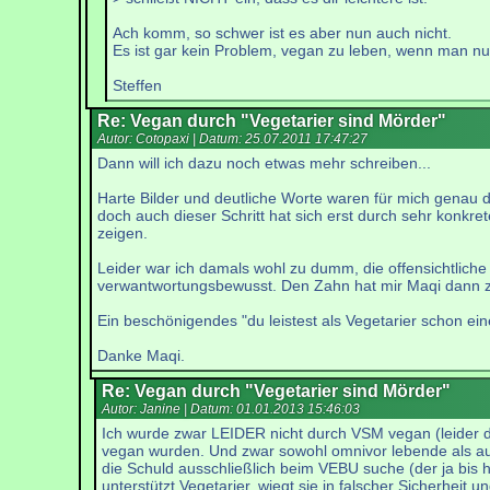
Ach komm, so schwer ist es aber nun auch nicht.
Es ist gar kein Problem, vegan zu leben, wenn man nur
Steffen
Re: Vegan durch "Vegetarier sind Mörder"
Autor: Cotopaxi | Datum:
25.07.2011 17:47:27
Dann will ich dazu noch etwas mehr schreiben...
Harte Bilder und deutliche Worte waren für mich genau de
doch auch dieser Schritt hat sich erst durch sehr konkr
zeigen.
Leider war ich damals wohl zu dumm, die offensichtliche 
verwantwortungsbewusst. Den Zahn hat mir Maqi dann 
Ein beschönigendes "du leistest als Vegetarier schon ei
Danke Maqi.
Re: Vegan durch "Vegetarier sind Mörder"
Autor: Janine | Datum:
01.01.2013 15:46:03
Ich wurde zwar LEIDER nicht durch VSM vegan (leider d
vegan wurden. Und zwar sowohl omnivor lebende als auch 
die Schuld ausschließlich beim VEBU suche (der ja bis
unterstützt Vegetarier, wiegt sie in falscher Sicherheit