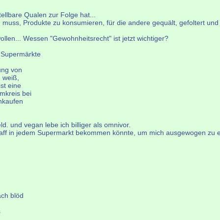
ellbare Qualen zur Folge hat...
n muss, Produkte zu konsumieren, für die andere gequält, gefoltert und
llen... Wessen "Gewohnheitsrecht" ist jetzt wichtiger?
n Supermärkte
ung von
h weiß,
st eine
mkreis bei
inkaufen
d. und vegan lebe ich billiger als omnivor.
dem Kaff in jedem Supermarkt bekommen könnte, um mich ausgewogen zu
ach blöd
s