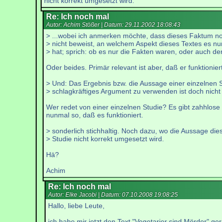
nicht korrekt umgesetzt wird.
Re: Ich noch mal
Autor: Achim Stößer | Datum:
29.11.2002 18:08:43
> ...wobei ich anmerken möchte, dass dieses Faktum n
> nicht beweist, an welchem Aspekt dieses Textes es n
> hat; sprich: ob es nur die Fakten waren, oder auch de
Oder beides. Primär relevant ist aber, daß er funktioniert
> Und: Das Ergebnis bzw. die Aussage einer einzelnen S
> schlagkräftiges Argument zu verwenden ist doch nicht
Wer redet von einer einzelnen Studie? Es gibt zahhlose S
nunmal so, daß es funktioniert.
> sonderlich stichhaltig. Noch dazu, wo die Aussage die
> Studie nicht korrekt umgesetzt wird.
Hä?
Achim
Re: Ich noch mal
Autor: Elke Jacobi | Datum:
07.10.2008 19:08:25
Hallo, liebe Leute,
ich habe mir jetzt den Text "Vegetarier sind Mörder" ge