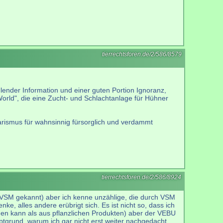
tierrechtsforen.de/2/586/8579
hlender Information und einer guten Portion Ignoranz,
World", die eine Zucht- und Schlachtanlage für Hühner
etarismus für wahnsinnig fürsorglich und verdammt
tierrechtsforen.de/2/586/8924
h VSM gekannt) aber ich kenne unzählige, die durch VSM
e, alles andere erübrigt sich. Es ist nicht so, dass ich
den kann als aus pflanzlichen Produkten) aber der VEBU
auptgrund, warum ich gar nicht erst weiter nachgedacht