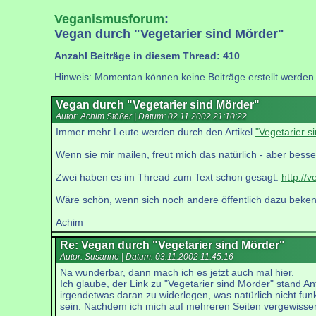
Veganismusforum
:
Vegan durch "Vegetarier sind Mörder"
Anzahl Beiträge in diesem Thread: 410
Hinweis: Momentan können keine Beiträge erstellt werden
Vegan durch "Vegetarier sind Mörder"
Autor: Achim Stößer | Datum:
02.11.2002 21:10:22
Immer mehr Leute werden durch den Artikel
"Vegetarier s
Wenn sie mir mailen, freut mich das natürlich - aber besse
Zwei haben es im Thread zum Text schon gesagt:
http://
Wäre schön, wenn sich noch andere öffentlich dazu beken
Achim
Re: Vegan durch "Vegetarier sind Mörder"
Autor: Susanne | Datum:
03.11.2002 11:45:16
Na wunderbar, dann mach ich es jetzt auch mal hier.
Ich glaube, der Link zu "Vegetarier sind Mörder" stand An
irgendetwas daran zu widerlegen, was natürlich nicht funkt
sein. Nachdem ich mich auf mehreren Seiten vergewisser