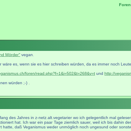
Foren
.
ind Mörder"
vegan.
r wäre es, wenn sie es hier schreiben würden, da es immer noch Leute gi
veganismus.ch/foren/read.php?f=1&i=502&t=268&v=t
und
http://vegani
nen würden ;-) .
fang des Jahres in z-netz.alt.vegetarier wo ich gelegentlich mal gelese
ioniert hat. Ich war ein paar Tage ziemlich sauer, weil ich bis dahin de
t hatte, daß Veganismus weder unmöglich noch ungesund oder sonstwie