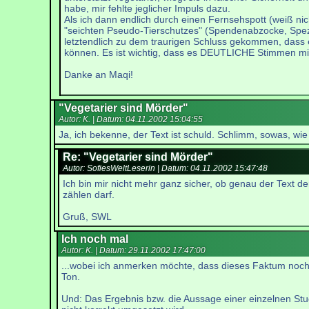
habe, mir fehlte jeglicher Impuls dazu.
Als ich dann endlich durch einen Fernsehspott (weiß ni
"seichten Pseudo-Tierschutzes" (Spendenabzocke, Spezie
letztendlich zu dem traurigen Schluss gekommen, dass es
können. Es ist wichtig, dass es DEUTLICHE Stimmen mit g
Danke an Maqi!
"Vegetarier sind Mörder"
Autor: K. | Datum:
04.11.2002 15:04:55
Ja, ich bekenne, der Text ist schuld. Schlimm, sowas, wie
Re: "Vegetarier sind Mörder"
Autor: SofiesWeltLeserin | Datum:
04.11.2002 15:47:48
Ich bin mir nicht mehr ganz sicher, ob genau der Text de
zählen darf.
Gruß, SWL
Ich noch mal
Autor: K. | Datum:
29.11.2002 17:47:00
...wobei ich anmerken möchte, dass dieses Faktum noch 
Ton.
Und: Das Ergebnis bzw. die Aussage einer einzelnen Stud