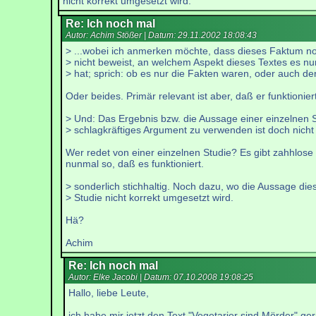
nicht korrekt umgesetzt wird.
Re: Ich noch mal
Autor: Achim Stößer | Datum:
29.11.2002 18:08:43
> ...wobei ich anmerken möchte, dass dieses Faktum n
> nicht beweist, an welchem Aspekt dieses Textes es n
> hat; sprich: ob es nur die Fakten waren, oder auch de
Oder beides. Primär relevant ist aber, daß er funktioniert
> Und: Das Ergebnis bzw. die Aussage einer einzelnen S
> schlagkräftiges Argument zu verwenden ist doch nicht
Wer redet von einer einzelnen Studie? Es gibt zahhlose S
nunmal so, daß es funktioniert.
> sonderlich stichhaltig. Noch dazu, wo die Aussage die
> Studie nicht korrekt umgesetzt wird.
Hä?
Achim
Re: Ich noch mal
Autor: Elke Jacobi | Datum:
07.10.2008 19:08:25
Hallo, liebe Leute,
ich habe mir jetzt den Text "Vegetarier sind Mörder" ge