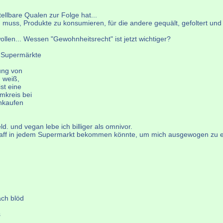
ellbare Qualen zur Folge hat...
n muss, Produkte zu konsumieren, für die andere gequält, gefoltert und
llen... Wessen "Gewohnheitsrecht" ist jetzt wichtiger?
n Supermärkte
ung von
h weiß,
st eine
mkreis bei
inkaufen
d. und vegan lebe ich billiger als omnivor.
dem Kaff in jedem Supermarkt bekommen könnte, um mich ausgewogen zu
ach blöd
s