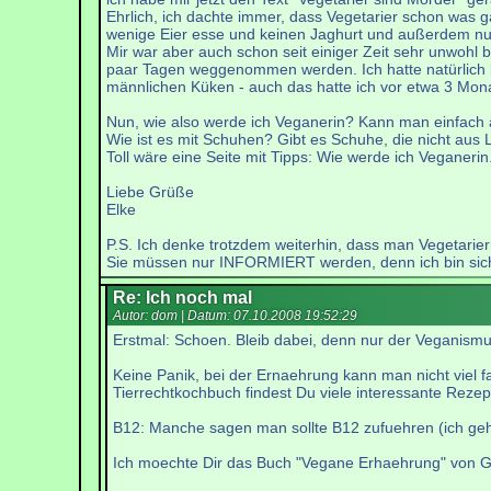
Ehrlich, ich dachte immer, dass Vegetarier schon was ga
wenige Eier esse und keinen Jaghurt und außerdem nur
Mir war aber auch schon seit einiger Zeit sehr unwohl
paar Tagen weggenommen werden. Ich hatte natürlich k
männlichen Küken - auch das hatte ich vor etwa 3 Mon
Nun, wie also werde ich Veganerin? Kann man einfach
Wie ist es mit Schuhen? Gibt es Schuhe, die nicht aus
Toll wäre eine Seite mit Tipps: Wie werde ich Veganerin
Liebe Grüße
Elke
P.S. Ich denke trotzdem weiterhin, dass man Vegetariern
Sie müssen nur INFORMIERT werden, denn ich bin sicher,
Re: Ich noch mal
Autor: dom | Datum:
07.10.2008 19:52:29
Erstmal: Schoen. Bleib dabei, denn nur der Veganismus
Keine Panik, bei der Ernaehrung kann man nicht viel 
Tierrechtkochbuch findest Du viele interessante Rezep
B12: Manche sagen man sollte B12 zufuehren (ich ge
Ich moechte Dir das Buch "Vegane Erhaehrung" von Gil