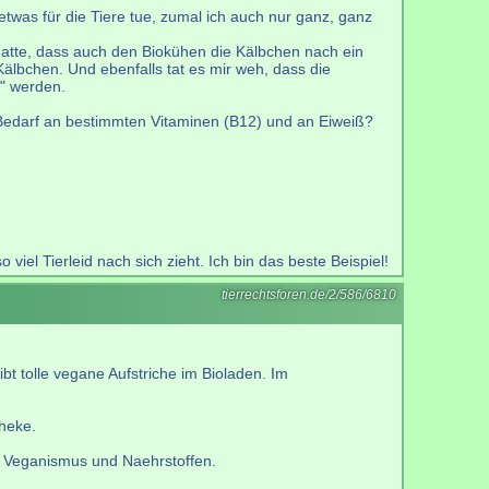
 etwas für die Tiere tue, zumal ich auch nur ganz, ganz
 hatte, dass auch den Biokühen die Kälbchen nach ein
lbchen. Und ebenfalls tat es mir weh, dass die
t" werden.
Bedarf an bestimmten Vitaminen (B12) und an Eiweiß?
el Tierleid nach sich zieht. Ich bin das beste Beispiel!
tierrechtsforen.de/2/586/6810
t tolle vegane Aufstriche im Bioladen. Im
heke.
h Veganismus und Naehrstoffen.