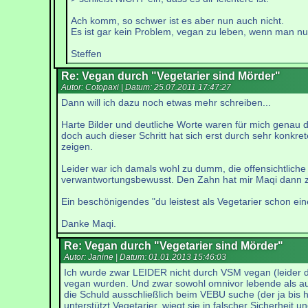
Ach komm, so schwer ist es aber nun auch nicht.
Es ist gar kein Problem, vegan zu leben, wenn man nur
Steffen
Re: Vegan durch "Vegetarier sind Mörder"
Autor: Cotopaxi | Datum:
25.07.2011 17:47:27
Dann will ich dazu noch etwas mehr schreiben...
Harte Bilder und deutliche Worte waren für mich genau de
doch auch dieser Schritt hat sich erst durch sehr konkr
zeigen.
Leider war ich damals wohl zu dumm, die offensichtliche 
verwantwortungsbewusst. Den Zahn hat mir Maqi dann 
Ein beschönigendes "du leistest als Vegetarier schon ei
Danke Maqi.
Re: Vegan durch "Vegetarier sind Mörder"
Autor: Janine | Datum:
01.01.2013 15:46:03
Ich wurde zwar LEIDER nicht durch VSM vegan (leider d
vegan wurden. Und zwar sowohl omnivor lebende als auch 
die Schuld ausschließlich beim VEBU suche (der ja bis
unterstützt Vegetarier, wiegt sie in falscher Sicherheit