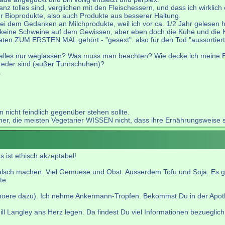
nz tolles sind, verglichen mit den Fleischessern, und dass ich wirklich
 Bioprodukte, also auch Produkte aus besserer Haltung.
 bei dem Gedanken an Milchprodukte, weil ich vor ca. 1/2 Jahr gelesen
eine Schweine auf dem Gewissen, aber eben doch die Kühe und die Kä
aten ZUM ERSTEN MAL gehört - "gesext". also für den Tod "aussortier
 alles nur weglassen? Was muss man beachten? Wie decke ich meine 
 Leder sind (außer Turnschuhen)?
.
 nicht feindlich gegenüber stehen sollte.
 die meisten Vegetarier WISSEN nicht, dass ihre Ernährungsweise so vi
 ist ethisch akzeptabel!
falsch machen. Viel Gemuese und Obst. Ausserdem Tofu und Soja. Es gib
te.
hoere dazu). Ich nehme Ankermann-Tropfen. Bekommst Du in der Apot
l Langley ans Herz legen. Da findest Du viel Informationen bezueglic