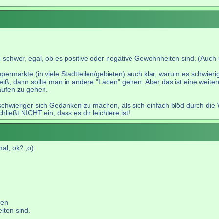
en schwer, egal, ob es positive oder negative Gewohnheiten sind. (Au
rmärkte (in viele Stadtteilen/gebieten) auch klar, warum es schwieri
eiß, dann sollte man in andere "Läden" gehen: Aber das ist eine weite
kaufen zu gehen.
 schwieriger sich Gedanken zu machen, als sich einfach blöd durch die 
hließt NICHT ein, dass es dir leichtere ist!
mal, ok? ;o)
len
iten sind.