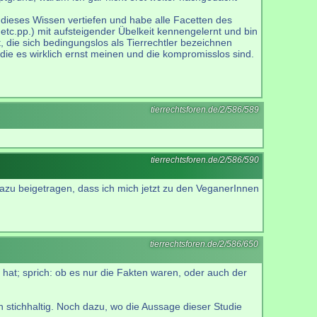
 dieses Wissen vertiefen und habe alle Facetten des
tc.pp.) mit aufsteigender Übelkeit kennengelernt und bin
, die sich bedingungslos als Tierrechtler bezeichnen
 die es wirklich ernst meinen und die kompromisslos sind.
tierrechtsforen.de/2/586/589
tierrechtsforen.de/2/586/590
t dazu beigetragen, dass ich mich jetzt zu den VeganerInnen
tierrechtsforen.de/2/586/650
hat; sprich: ob es nur die Fakten waren, oder auch der
 stichhaltig. Noch dazu, wo die Aussage dieser Studie