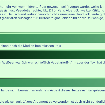
cht mehr von wem...könnte Peta gewesen sein) vegan wurde, wollte ich
sismus, Pseudotierrechte, UL, DTB, Peta, Albert-Schweitzer-Stiftung e
 in Deutschland wahrscheinlich nicht einmal eine Hand voll Leute gibt
lasklaren Aussagen für Tierrechte gibt, leider sind es viel zu wenige,
 einen doch die Medien beeinflussen. ;o))
r Auslöser war (ich war schließlich VegetarierIN ;)) - aber der Text ha
lange nicht beweist, an welchem Aspekt dieses Textes es nun gelegen 
ie als schlagkräftiges Argument zu verwenden ist doch nicht sonderlich