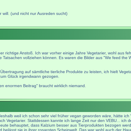
 will. (und nicht nur Ausreden sucht)
r richtige Anstoß. Ich war vorher einige Jahre Vegetarier, wohl aus fe
ete Tatsachen vollziehen können. Es waren die Bilder aus "We feed the 
Übertragung auf sämtliche tierliche Produkte zu leisten, ich hielt Veg
zum Glück irgendwann gezogen.
nen enormen Beitrag" braucht wirklich niemand.
eshalb weil ich schon sehr viel früher vegan geworden wäre, hätte ic
Vegetarier. Stattdessen kannte ich lange Zeit nur den VEBU... ich denk
 heute behauptet, dass Kalzium besser aus Tierprodukten bezogen wer
 und belässt sie in ihrer rosaroten Scheinwelt. Das war wohl auch der H