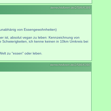
tierrechtsforen.de/2/586/6389
ch unabhänig von Essengewohnheiten)
ger ist, absolut vegan zu leben: Kennzeichnung von
re Schwierigkeiten, ich kenne keinen in 10km Umkreis bei
Welt zu "essen" oder leben.
tierrechtsforen.de/2/586/6390