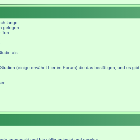
och lange
un gelegen
r Ton.
.
tudie als
tudien (einige erwähnt hier im Forum) die das bestätigen, und es gibt -
ser
rade angeguckt und bin völlig entsetzt und perplex.