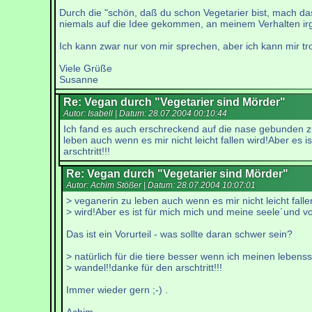
Durch die "schön, daß du schon Vegetarier bist, mach da
niemals auf die Idee gekommen, an meinem Verhalten ir
Ich kann zwar nur von mir sprechen, aber ich kann mir t
Viele Grüße
Susanne
Re: Vegan durch "Vegetarier sind Mörder"
Autor: Isabell | Datum:
28.07.2004 00:10:44
Ich fand es auch erschreckend auf die nase gebunden zu
leben auch wenn es mir nicht leicht fallen wird!Aber es 
arschtritt!!!
Re: Vegan durch "Vegetarier sind Mörder"
Autor: Achim Stößer | Datum:
28.07.2004 10:07:01
> veganerin zu leben auch wenn es mir nicht leicht falle
> wird!Aber es ist für mich mich und meine seele´und v
Das ist ein Vorurteil - was sollte daran schwer sein?
> natürlich für die tiere besser wenn ich meinen lebensst
> wandel!!danke für den arschtritt!!!
Immer wieder gern ;-) .