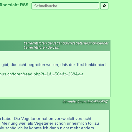
übersicht
RSS
tierrechtsforen.de/vegandurchvegetariersindmoerder
tierrechtsforen.de/vsm
bt, die nicht begreifen wollen, daß der Text funktioniert.
smus.ch/foren/read.php?f=1&i=504&t=268&v=t
.
tierrechtsforen.de/2/586/587
n habe. Die Vegetarier haben verzweifelt versucht,
r Meinung war, als Vegetarier schon unheimlich toll zu
 schädlich ist konnte ich dann nicht mehr anders.