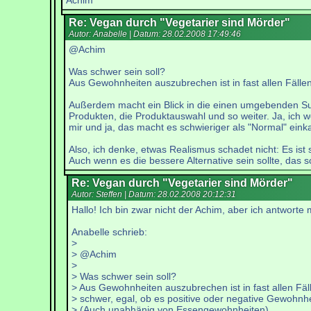
Achim
Re: Vegan durch "Vegetarier sind Mörder"
Autor: Anabelle | Datum:
28.02.2008 17:49:46
@Achim
Was schwer sein soll?
Aus Gewohnheiten auszubrechen ist in fast allen Fäll
Außerdem macht ein Blick in die einen umgebenden Supe
Produkten, die Produktauswahl und so weiter. Ja, ich w
mir und ja, das macht es schwieriger als "Normal" ein
Also, ich denke, etwas Realismus schadet nicht: Es ist
Auch wenn es die bessere Alternative sein sollte, das sc
Re: Vegan durch "Vegetarier sind Mörder"
Autor: Steffen | Datum:
28.02.2008 20:12:31
Hallo! Ich bin zwar nicht der Achim, aber ich antworte 
Anabelle schrieb:
>
> @Achim
>
> Was schwer sein soll?
> Aus Gewohnheiten auszubrechen ist in fast allen Fäl
> schwer, egal, ob es positive oder negative Gewohnhe
> (Auch unabhänig von Essengewohnheiten)