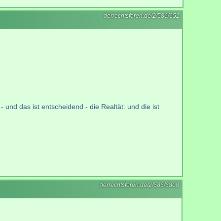
tierrechtsforen.de/2/586/651
 und das ist entscheidend - die Realtät: und die ist
tierrechtsforen.de/2/586/6808