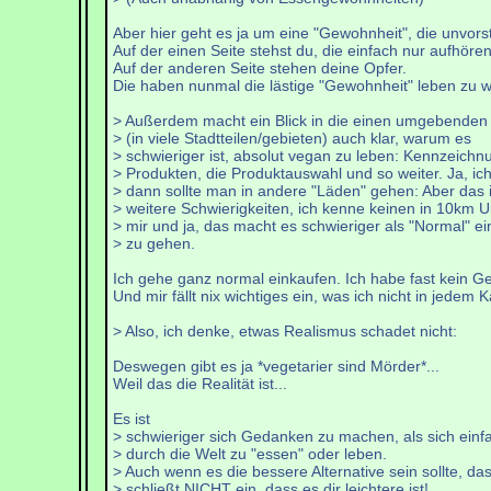
Aber hier geht es ja um eine "Gewohnheit", die unvorst
Auf der einen Seite stehst du, die einfach nur aufhöre
Auf der anderen Seite stehen deine Opfer.
Die haben nunmal die lästige "Gewohnheit" leben zu wo
> Außerdem macht ein Blick in die einen umgebende
> (in viele Stadtteilen/gebieten) auch klar, warum es
> schwieriger ist, absolut vegan zu leben: Kennzeichn
> Produkten, die Produktauswahl und so weiter. Ja, ic
> dann sollte man in andere "Läden" gehen: Aber das i
> weitere Schwierigkeiten, ich kenne keinen in 10km U
> mir und ja, das macht es schwieriger als "Normal" e
> zu gehen.
Ich gehe ganz normal einkaufen. Ich habe fast kein Gel
Und mir fällt nix wichtiges ein, was ich nicht in je
> Also, ich denke, etwas Realismus schadet nicht:
Deswegen gibt es ja *vegetarier sind Mörder*...
Weil das die Realität ist...
Es ist
> schwieriger sich Gedanken zu machen, als sich einf
> durch die Welt zu "essen" oder leben.
> Auch wenn es die bessere Alternative sein sollte, da
> schließt NICHT ein, dass es dir leichtere ist!