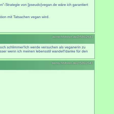
n"-Strategie von [pseudo}vegan.de wäre ich garantiert
tion mit Tatsachen vegan wird.
tierrechtsforen.de/2/586/2641
noch schlimmer!Ich werde versuchen als veganerin zu
besser wenn ich meinen lebensstil wandel!!danke für den
tierrechtsforen.de/2/586/2643