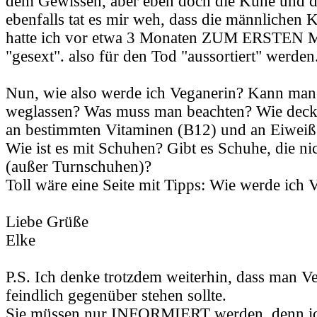
dem Gewissen, aber eben doch die Kühe und 
ebenfalls tat es mir weh, dass die männlichen 
hatte ich vor etwa 3 Monaten ZUM ERSTEN M
"gesext". also für den Tod "aussortiert" werden
Nun, wie also werde ich Veganerin? Kann man 
weglassen? Was muss man beachten? Wie deck
an bestimmten Vitaminen (B12) und an Eiweiß
Wie ist es mit Schuhen? Gibt es Schuhe, die ni
(außer Turnschuhen)?
Toll wäre eine Seite mit Tipps: Wie werde ich 
Liebe Grüße
Elke
P.S. Ich denke trotzdem weiterhin, dass man Ve
feindlich gegenüber stehen sollte.
Sie müssen nur INFORMIERT werden, denn ich 