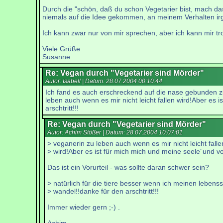
Durch die "schön, daß du schon Vegetarier bist, mach da
niemals auf die Idee gekommen, an meinem Verhalten ir
Ich kann zwar nur von mir sprechen, aber ich kann mir t
Viele Grüße
Susanne
Re: Vegan durch "Vegetarier sind Mörder"
Autor: Isabell | Datum:
28.07.2004 00:10:44
Ich fand es auch erschreckend auf die nase gebunden zu
leben auch wenn es mir nicht leicht fallen wird!Aber es 
arschtritt!!!
Re: Vegan durch "Vegetarier sind Mörder"
Autor: Achim Stößer | Datum:
28.07.2004 10:07:01
> veganerin zu leben auch wenn es mir nicht leicht falle
> wird!Aber es ist für mich mich und meine seele´und v
Das ist ein Vorurteil - was sollte daran schwer sein?
> natürlich für die tiere besser wenn ich meinen lebensst
> wandel!!danke für den arschtritt!!!
Immer wieder gern ;-) .