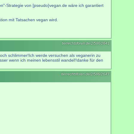
n"-Strategie von [pseudo}vegan.de wäre ich garantiert
tion mit Tatsachen vegan wird.
tierrechtsforen.de/2/586/2641
noch schlimmer!Ich werde versuchen als veganerin zu
besser wenn ich meinen lebensstil wandel!!danke für den
tierrechtsforen.de/2/586/2643