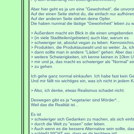
Aber hier geht es ja um eine "Gewohnheit", die unvorst
Auf der einen Seite stehst du, die einfach nur aufhöre
Auf der anderen Seite stehen deine Opfer.
Die haben nunmal die lästige "Gewohnheit" leben zu wo
> Außerdem macht ein Blick in die einen umgebende
> (in viele Stadtteilen/gebieten) auch klar, warum es
> schwieriger ist, absolut vegan zu leben: Kennzeichn
> Produkten, die Produktauswahl und so weiter. Ja, ic
> dann sollte man in andere "Läden" gehen: Aber das i
> weitere Schwierigkeiten, ich kenne keinen in 10km U
> mir und ja, das macht es schwieriger als "Normal" e
> zu gehen.
Ich gehe ganz normal einkaufen. Ich habe fast kein Gel
Und mir fällt nix wichtiges ein, was ich nicht in je
> Also, ich denke, etwas Realismus schadet nicht:
Deswegen gibt es ja *vegetarier sind Mörder*...
Weil das die Realität ist...
Es ist
> schwieriger sich Gedanken zu machen, als sich einf
> durch die Welt zu "essen" oder leben.
> Auch wenn es die bessere Alternative sein sollte, da
> schließt NICHT ein, dass es dir leichtere ist!