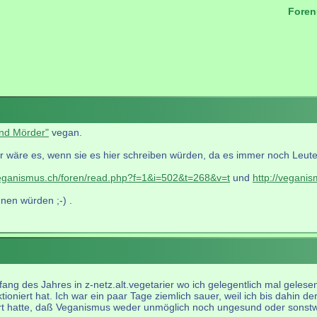
Foren
.
ind Mörder"
vegan.
r wäre es, wenn sie es hier schreiben würden, da es immer noch Leute gi
veganismus.ch/foren/read.php?f=1&i=502&t=268&v=t
und
http://vegani
nen würden ;-) .
fang des Jahres in z-netz.alt.vegetarier wo ich gelegentlich mal gelese
ioniert hat. Ich war ein paar Tage ziemlich sauer, weil ich bis dahin de
t hatte, daß Veganismus weder unmöglich noch ungesund oder sonstwie