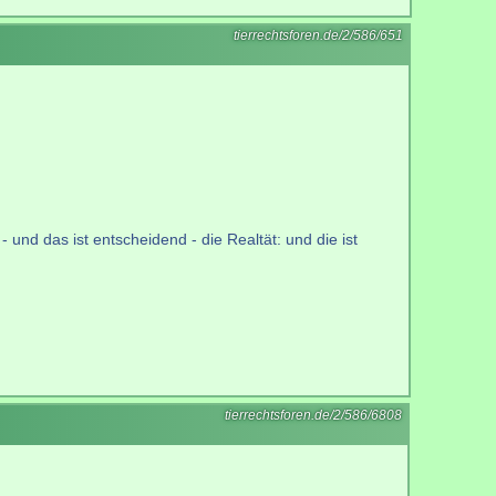
tierrechtsforen.de/2/586/651
 und das ist entscheidend - die Realtät: und die ist
tierrechtsforen.de/2/586/6808