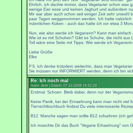
Ehrlich, ich dachte immer, dass Vegetarier schon was ga
wenige Eier esse und keinen Jaghurt und außerdem nur
Mir war aber auch schon seit einiger Zeit sehr unwohl
paar Tagen weggenommen werden. Ich hatte natürlich k
männlichen Küken - auch das hatte ich vor etwa 3 Mon
Nun, wie also werde ich Veganerin? Kann man einfach
Wie ist es mit Schuhen? Gibt es Schuhe, die nicht aus
Toll wäre eine Seite mit Tipps: Wie werde ich Veganerin
Liebe Grüße
Elke
P.S. Ich denke trotzdem weiterhin, dass man Vegetariern
Sie müssen nur INFORMIERT werden, denn ich bin sicher,
Re: Ich noch mal
Autor: dom | Datum:
07.10.2008 19:52:29
Erstmal: Schoen. Bleib dabei, denn nur der Veganismus
Keine Panik, bei der Ernaehrung kann man nicht viel 
Tierrechtkochbuch findest Du viele interessante Rezep
B12: Manche sagen man sollte B12 zufuehren (ich ge
Ich moechte Dir das Buch "Vegane Erhaehrung" von Gil