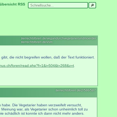
übersicht
RSS
tierrechtsforen.de/vegandurchvegetariersindmoerder
tierrechtsforen.de/vsm
bt, die nicht begreifen wollen, daß der Text funktioniert.
smus.ch/foren/read.php?f=1&i=504&t=268&v=t
.
tierrechtsforen.de/2/586/587
n habe. Die Vegetarier haben verzweifelt versucht,
r Meinung war, als Vegetarier schon unheimlich toll zu
 schädlich ist konnte ich dann nicht mehr anders.