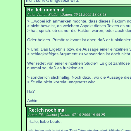
nicht korrekt umgesetzt wird.
Re: Ich noch mal
Autor: Achim Stößer | Datum:
29.11.2002 18:08:43
> ...wobei ich anmerken möchte, dass dieses Faktum n
> nicht beweist, an welchem Aspekt dieses Textes es n
> hat; sprich: ob es nur die Fakten waren, oder auch de
Oder beides. Primär relevant ist aber, daß er funktioniert
> Und: Das Ergebnis bzw. die Aussage einer einzelnen S
> schlagkräftiges Argument zu verwenden ist doch nicht
Wer redet von einer einzelnen Studie? Es gibt zahhlose S
nunmal so, daß es funktioniert.
> sonderlich stichhaltig. Noch dazu, wo die Aussage die
> Studie nicht korrekt umgesetzt wird.
Hä?
Achim
Re: Ich noch mal
Autor: Elke Jacobi | Datum:
07.10.2008 19:08:25
Hallo, liebe Leute,
ich habe mir jetzt den Text "Vegetarier sind Mörder" ge