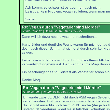
Ach komm, so schwer ist es aber nun auch nicht.
Es ist gar kein Problem, vegan zu leben, wenn man nur
Steffen
Re: Vegan durch "Vegetarier sind Mörder"
Autor: Cotopaxi | Datum:
25.07.2011 17:47:27
Dann will ich dazu noch etwas mehr schreiben...
Harte Bilder und deutliche Worte waren für mich genau de
doch auch dieser Schritt hat sich erst durch sehr konkr
zeigen.
Leider war ich damals wohl zu dumm, die offensichtliche 
verwantwortungsbewusst. Den Zahn hat mir Maqi dann 
Ein beschönigendes "du leistest als Vegetarier schon ei
Danke Maqi.
Re: Vegan durch "Vegetarier sind Mörder"
Autor: Janine | Datum:
01.01.2013 15:46:03
Ich wurde zwar LEIDER nicht durch VSM vegan (leider d
vegan wurden. Und zwar sowohl omnivor lebende als auch 
die Schuld ausschließlich beim VEBU suche (der ja bis
unterstützt Vegetarier, wiegt sie in falscher Sicherheit