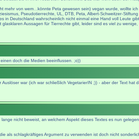
cht mehr von wem...könnte Peta gewesen sein) vegan wurde, wollte ich
sismus, Pseudotierrechte, UL, DTB, Peta, Albert-Schweitzer-Stiftung e
 in Deutschland wahrscheinlich nicht einmal eine Hand voll Leute gibt
lasklaren Aussagen für Tierrechte gibt, leider sind es viel zu wenige,
 einen doch die Medien beeinflussen. ;o))
r Auslöser war (ich war schließlich VegetarierIN ;)) - aber der Text ha
lange nicht beweist, an welchem Aspekt dieses Textes es nun gelegen 
ie als schlagkräftiges Argument zu verwenden ist doch nicht sonderlich