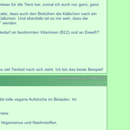
 etwas für die Tiere tue, zumal ich auch nur ganz, ganz
 hatte, dass auch den Biokühen die Kälbchen nach ein
lbchen. Und ebenfalls tat es mir weh, dass die
t" werden.
Bedarf an bestimmten Vitaminen (B12) und an Eiweiß?
el Tierleid nach sich zieht. Ich bin das beste Beispiel!
tierrechtsforen.de/2/586/6810
t tolle vegane Aufstriche im Bioladen. Im
heke.
h Veganismus und Naehrstoffen.