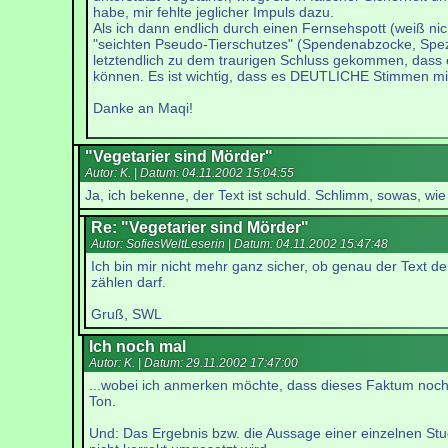
habe, mir fehlte jeglicher Impuls dazu.
Als ich dann endlich durch einen Fernsehspott (weiß ni
"seichten Pseudo-Tierschutzes" (Spendenabzocke, Spezie
letztendlich zu dem traurigen Schluss gekommen, dass es
können. Es ist wichtig, dass es DEUTLICHE Stimmen mit g
Danke an Maqi!
"Vegetarier sind Mörder"
Autor: K. | Datum:
04.11.2002 15:04:55
Ja, ich bekenne, der Text ist schuld. Schlimm, sowas, wie
Re: "Vegetarier sind Mörder"
Autor: SofiesWeltLeserin | Datum:
04.11.2002 15:47:48
Ich bin mir nicht mehr ganz sicher, ob genau der Text de
zählen darf.
Gruß, SWL
Ich noch mal
Autor: K. | Datum:
29.11.2002 17:47:00
...wobei ich anmerken möchte, dass dieses Faktum noch 
Ton.
Und: Das Ergebnis bzw. die Aussage einer einzelnen Stud