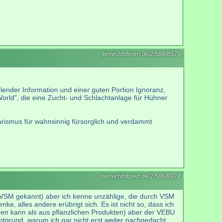
tierrechtsforen.de/2/586/8579
hlender Information und einer guten Portion Ignoranz,
World", die eine Zucht- und Schlachtanlage für Hühner
etarismus für wahnsinnig fürsorglich und verdammt
tierrechtsforen.de/2/586/8924
h VSM gekannt) aber ich kenne unzählige, die durch VSM
e, alles andere erübrigt sich. Es ist nicht so, dass ich
den kann als aus pflanzlichen Produkten) aber der VEBU
auptgrund, warum ich gar nicht erst weiter nachgedacht