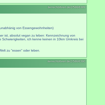
tierrechtsforen.de/2/586/6389
ch unabhänig von Essengewohnheiten)
ger ist, absolut vegan zu leben: Kennzeichnung von
re Schwierigkeiten, ich kenne keinen in 10km Umkreis bei
Welt zu "essen" oder leben.
tierrechtsforen.de/2/586/6390