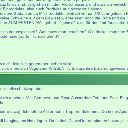
nz tolles sind, verglichen mit den Fleischessern, und dass ich wirklich
 Bioprodukte, also auch Produkte aus besserer Haltung.
 bei dem Gedanken an Milchprodukte, weil ich vor ca. 1/2 Jahr gelesen
eine Schweine auf dem Gewissen, aber eben doch die Kühe und die Kä
aten ZUM ERSTEN MAL gehört - "gesext". also für den Tod "aussortier
 alles nur weglassen? Was muss man beachten? Wie decke ich meine 
 Leder sind (außer Turnschuhen)?
.
 nicht feindlich gegenüber stehen sollte.
 die meisten Vegetarier WISSEN nicht, dass ihre Ernährungsweise so vi
 ist ethisch akzeptabel!
falsch machen. Viel Gemuese und Obst. Ausserdem Tofu und Soja. Es gib
te.
hoere dazu). Ich nehme Ankermann-Tropfen. Bekommst Du in der Apot
l Langley ans Herz legen. Da findest Du viel Informationen bezueglic