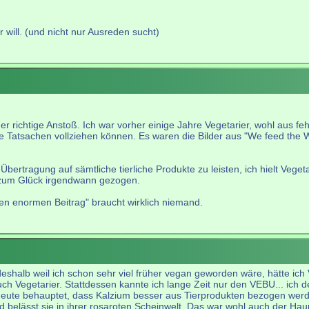
 will. (und nicht nur Ausreden sucht)
r richtige Anstoß. Ich war vorher einige Jahre Vegetarier, wohl aus fe
ete Tatsachen vollziehen können. Es waren die Bilder aus "We feed the 
Übertragung auf sämtliche tierliche Produkte zu leisten, ich hielt Veg
zum Glück irgendwann gezogen.
nen enormen Beitrag" braucht wirklich niemand.
eshalb weil ich schon sehr viel früher vegan geworden wäre, hätte ic
Vegetarier. Stattdessen kannte ich lange Zeit nur den VEBU... ich denk
 heute behauptet, dass Kalzium besser aus Tierprodukten bezogen wer
 und belässt sie in ihrer rosaroten Scheinwelt. Das war wohl auch der H