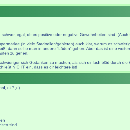
en schwer, egal, ob es positive oder negative Gewohnheiten sind. (Au
rmärkte (in viele Stadtteilen/gebieten) auch klar, warum es schwieri
eiß, dann sollte man in andere "Läden" gehen: Aber das ist eine weite
kaufen zu gehen.
 schwieriger sich Gedanken zu machen, als sich einfach blöd durch die 
hließt NICHT ein, dass es dir leichtere ist!
mal, ok? ;o)
len
iten sind.