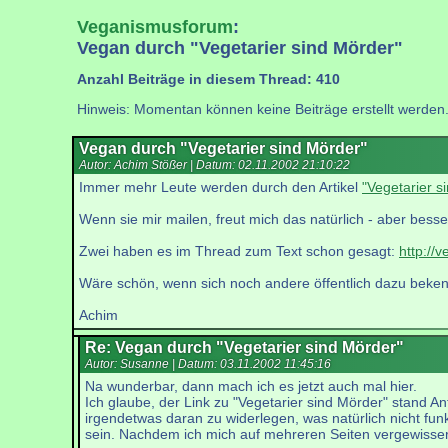
Veganismusforum
:
Vegan durch "Vegetarier sind Mörder"
Anzahl Beiträge in diesem Thread: 410
Hinweis: Momentan können keine Beiträge erstellt werden
Vegan durch "Vegetarier sind Mörder"
Autor: Achim Stößer | Datum:
02.11.2002 21:10:22
Immer mehr Leute werden durch den Artikel
"Vegetarier s
Wenn sie mir mailen, freut mich das natürlich - aber besse
Zwei haben es im Thread zum Text schon gesagt:
http://
Wäre schön, wenn sich noch andere öffentlich dazu beken
Achim
Re: Vegan durch "Vegetarier sind Mörder"
Autor: Susanne | Datum:
03.11.2002 11:45:16
Na wunderbar, dann mach ich es jetzt auch mal hier.
Ich glaube, der Link zu "Vegetarier sind Mörder" stand An
irgendetwas daran zu widerlegen, was natürlich nicht funkt
sein. Nachdem ich mich auf mehreren Seiten vergewisser