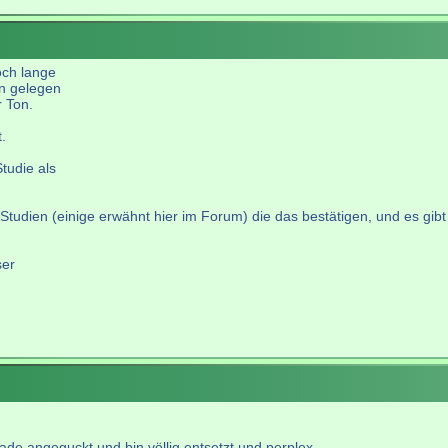
och lange
un gelegen
r Ton.
.
tudie als
tudien (einige erwähnt hier im Forum) die das bestätigen, und es gibt -
ser
rade angeguckt und bin völlig entsetzt und perplex.