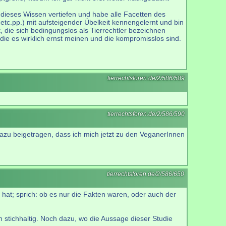
 dieses Wissen vertiefen und habe alle Facetten des
tc.pp.) mit aufsteigender Übelkeit kennengelernt und bin
, die sich bedingungslos als Tierrechtler bezeichnen
 die es wirklich ernst meinen und die kompromisslos sind.
tierrechtsforen.de/2/586/589
tierrechtsforen.de/2/586/590
t dazu beigetragen, dass ich mich jetzt zu den VeganerInnen
tierrechtsforen.de/2/586/650
hat; sprich: ob es nur die Fakten waren, oder auch der
 stichhaltig. Noch dazu, wo die Aussage dieser Studie