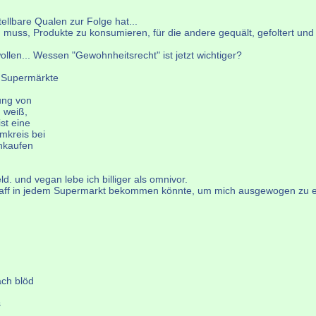
ellbare Qualen zur Folge hat...
n muss, Produkte zu konsumieren, für die andere gequält, gefoltert und
llen... Wessen "Gewohnheitsrecht" ist jetzt wichtiger?
n Supermärkte
ung von
h weiß,
st eine
mkreis bei
inkaufen
d. und vegan lebe ich billiger als omnivor.
dem Kaff in jedem Supermarkt bekommen könnte, um mich ausgewogen zu
ach blöd
s