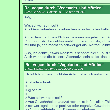
Achim
Re: Vegan durch "Vegetarier sind Mörder"
Autor: Anabelle | Datum:
28.02.2008 17:49:46
@Achim
Was schwer sein soll?
Aus Gewohnheiten auszubrechen ist in fast allen Fäll
Außerdem macht ein Blick in die einen umgebenden Supe
Produkten, die Produktauswahl und so weiter. Ja, ich w
mir und ja, das macht es schwieriger als "Normal" ein
Also, ich denke, etwas Realismus schadet nicht: Es ist
Auch wenn es die bessere Alternative sein sollte, das sc
Re: Vegan durch "Vegetarier sind Mörder"
Autor: Steffen | Datum:
28.02.2008 20:12:31
Hallo! Ich bin zwar nicht der Achim, aber ich antworte 
Anabelle schrieb:
>
> @Achim
>
> Was schwer sein soll?
> Aus Gewohnheiten auszubrechen ist in fast allen Fäl
> schwer, egal, ob es positive oder negative Gewohnhe
> (Auch unabhänig von Essengewohnheiten)