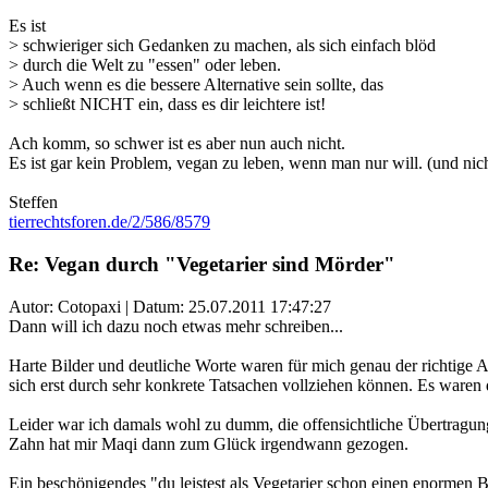
Es ist
> schwieriger sich Gedanken zu machen, als sich einfach blöd
> durch die Welt zu "essen" oder leben.
> Auch wenn es die bessere Alternative sein sollte, das
> schließt NICHT ein, dass es dir leichtere ist!
Ach komm, so schwer ist es aber nun auch nicht.
Es ist gar kein Problem, vegan zu leben, wenn man nur will. (und nic
Steffen
tierrechtsforen.de/2/586/8579
Re: Vegan durch "Vegetarier sind Mörder"
Autor: Cotopaxi | Datum:
25.07.2011 17:47:27
Dann will ich dazu noch etwas mehr schreiben...
Harte Bilder und deutliche Worte waren für mich genau der richtige An
sich erst durch sehr konkrete Tatsachen vollziehen können. Es waren 
Leider war ich damals wohl zu dumm, die offensichtliche Übertragung
Zahn hat mir Maqi dann zum Glück irgendwann gezogen.
Ein beschönigendes "du leistest als Vegetarier schon einen enormen B