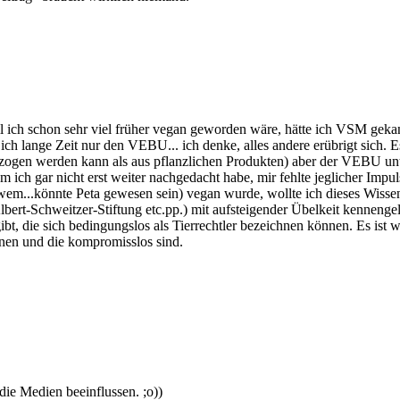
 ich schon sehr viel früher vegan geworden wäre, hätte ich VSM geka
ich lange Zeit nur den VEBU... ich denke, alles andere erübrigt sich. E
zogen werden kann als aus pflanzlichen Produkten) aber der VEBU unterst
ich gar nicht erst weiter nachgedacht habe, mir fehlte jeglicher Impul
wem...könnte Peta gewesen sein) vegan wurde, wollte ich dieses Wissen
ert-Schweitzer-Stiftung etc.pp.) mit aufsteigender Übelkeit kennengel
gibt, die sich bedingungslos als Tierrechtler bezeichnen können. Es i
meinen und die kompromisslos sind.
die Medien beeinflussen. ;o))