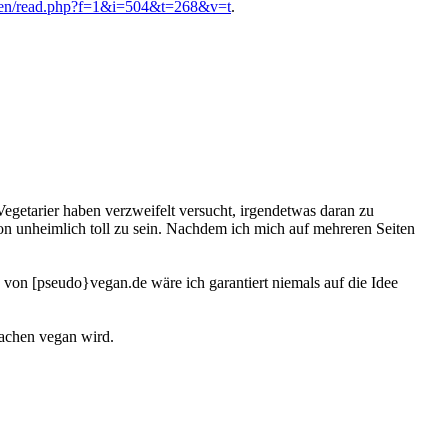
oren/read.php?f=1&i=504&t=268&v=t
.
Vegetarier haben verzweifelt versucht, irgendetwas daran zu
chon unheimlich toll zu sein. Nachdem ich mich auf mehreren Seiten
 von [pseudo}vegan.de wäre ich garantiert niemals auf die Idee
sachen vegan wird.