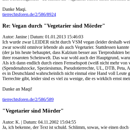
Danke Maqi.
tierrechtsforen.de/2/586/8924
Re: Vegan durch "Vegetarier sind Mörder"
Autor: Janine | Datum:
01.01.2013 15:46:03
Ich wurde zwar LEIDER nicht durch VSM vegan (leider deshalb weil
zwar sowohl omnivor lebende als auch Vegetarier. Stattdessen kannte 
(der ja bis heute behauptet, dass Kalzium besser aus Tierprodukten be
ihrer rosaroten Scheinwelt. Das war wohl auch der Hauptgrund, warum 
Als ich dann endlich durch einen Fernsehspott (weiß nicht mehr von 
(Spendenabzocke, Speziesismus, Pseudotierrechte, UL, DTB, Peta, Alb
es in Deutschland wahrscheinlich nicht einmal eine Hand voll Leute 
Tierrechte gibt, leider sind es viel zu wenige, die es wirklich ernst 
Danke an Maqi!
tierrechtsforen.de/2/586/589
"Vegetarier sind Mörder"
Autor: K. | Datum:
04.11.2002 15:04:55
Ja, ich bekenne, der Text ist schuld. Schlimm, sowas, wie einen doch 