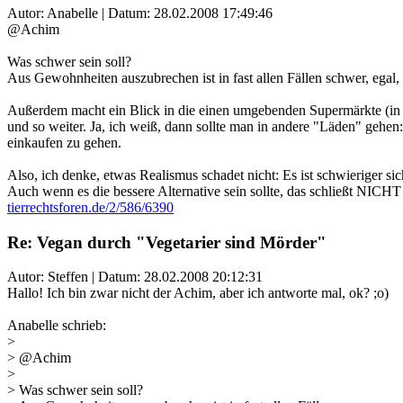
Autor: Anabelle | Datum:
28.02.2008 17:49:46
@Achim
Was schwer sein soll?
Aus Gewohnheiten auszubrechen ist in fast allen Fällen schwer, ega
Außerdem macht ein Blick in die einen umgebenden Supermärkte (in vi
und so weiter. Ja, ich weiß, dann sollte man in andere "Läden" gehen
einkaufen zu gehen.
Also, ich denke, etwas Realismus schadet nicht: Es ist schwieriger s
Auch wenn es die bessere Alternative sein sollte, das schließt NICHT ei
tierrechtsforen.de/2/586/6390
Re: Vegan durch "Vegetarier sind Mörder"
Autor: Steffen | Datum:
28.02.2008 20:12:31
Hallo! Ich bin zwar nicht der Achim, aber ich antworte mal, ok? ;o)
Anabelle schrieb:
>
> @Achim
>
> Was schwer sein soll?