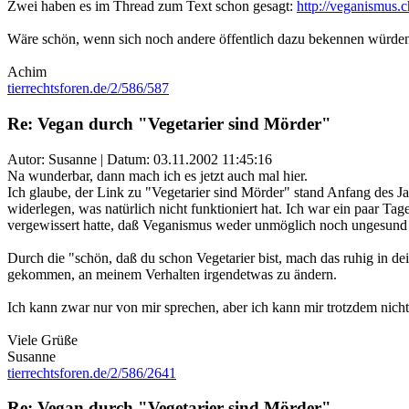
Zwei haben es im Thread zum Text schon gesagt:
http://veganismus
Wäre schön, wenn sich noch andere öffentlich dazu bekennen würden 
Achim
tierrechtsforen.de/2/586/587
Re: Vegan durch "Vegetarier sind Mörder"
Autor: Susanne | Datum:
03.11.2002 11:45:16
Na wunderbar, dann mach ich es jetzt auch mal hier.
Ich glaube, der Link zu "Vegetarier sind Mörder" stand Anfang des Jah
widerlegen, was natürlich nicht funktioniert hat. Ich war ein paar Ta
vergewissert hatte, daß Veganismus weder unmöglich noch ungesund o
Durch die "schön, daß du schon Vegetarier bist, mach das ruhig in d
gekommen, an meinem Verhalten irgendetwas zu ändern.
Ich kann zwar nur von mir sprechen, aber ich kann mir trotzdem nicht
Viele Grüße
Susanne
tierrechtsforen.de/2/586/2641
Re: Vegan durch "Vegetarier sind Mörder"