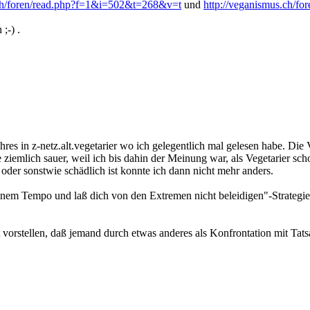
.ch/foren/read.php?f=1&i=502&t=268&v=t
und
http://veganismus.ch/f
;-) .
res in z-netz.alt.vegetarier wo ich gelegentlich mal gelesen habe. Die 
ge ziemlich sauer, weil ich bis dahin der Meinung war, als Vegetarier s
der sonstwie schädlich ist konnte ich dann nicht mehr anders.
einem Tempo und laß dich von den Extremen nicht beleidigen"-Strategie
 vorstellen, daß jemand durch etwas anderes als Konfrontation mit Tat