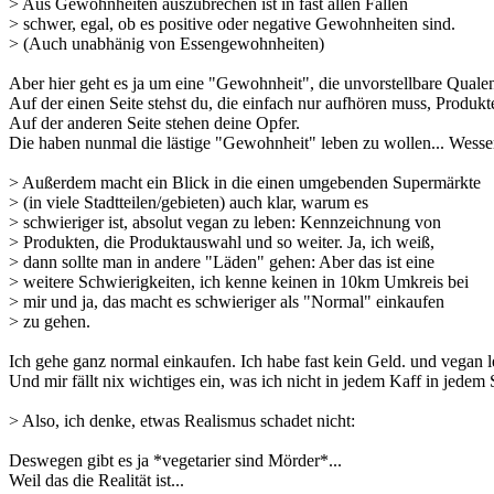
> Aus Gewohnheiten auszubrechen ist in fast allen Fällen
> schwer, egal, ob es positive oder negative Gewohnheiten sind.
> (Auch unabhänig von Essengewohnheiten)
Aber hier geht es ja um eine "Gewohnheit", die unvorstellbare Qualen 
Auf der einen Seite stehst du, die einfach nur aufhören muss, Produkt
Auf der anderen Seite stehen deine Opfer.
Die haben nunmal die lästige "Gewohnheit" leben zu wollen... Wessen
> Außerdem macht ein Blick in die einen umgebenden Supermärkte
> (in viele Stadtteilen/gebieten) auch klar, warum es
> schwieriger ist, absolut vegan zu leben: Kennzeichnung von
> Produkten, die Produktauswahl und so weiter. Ja, ich weiß,
> dann sollte man in andere "Läden" gehen: Aber das ist eine
> weitere Schwierigkeiten, ich kenne keinen in 10km Umkreis bei
> mir und ja, das macht es schwieriger als "Normal" einkaufen
> zu gehen.
Ich gehe ganz normal einkaufen. Ich habe fast kein Geld. und vegan le
Und mir fällt nix wichtiges ein, was ich nicht in jedem Kaff in je
> Also, ich denke, etwas Realismus schadet nicht:
Deswegen gibt es ja *vegetarier sind Mörder*...
Weil das die Realität ist...