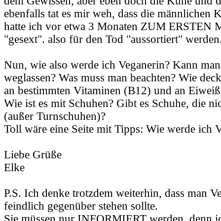
dem Gewissen, aber eben doch die Kühe und 
ebenfalls tat es mir weh, dass die männlichen 
hatte ich vor etwa 3 Monaten ZUM ERSTEN M
"gesext". also für den Tod "aussortiert" werden
Nun, wie also werde ich Veganerin? Kann man 
weglassen? Was muss man beachten? Wie deck
an bestimmten Vitaminen (B12) und an Eiweiß
Wie ist es mit Schuhen? Gibt es Schuhe, die ni
(außer Turnschuhen)?
Toll wäre eine Seite mit Tipps: Wie werde ich 
Liebe Grüße
Elke
P.S. Ich denke trotzdem weiterhin, dass man Ve
feindlich gegenüber stehen sollte.
Sie müssen nur INFORMIERT werden, denn ich 