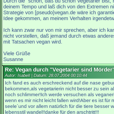
Durch die "schön, daß du schon Vegetarier bist, 
deinem Tempo und laß dich von den Extremen nic
Strategie von [pseudo}vegan.de wäre ich garantie
Idee gekommen, an meinem Verhalten irgendetw
Ich kann zwar nur von mir sprechen, aber ich ka
nicht vorstellen, daß jemand durch etwas anderes
mit Tatsachen vegan wird.
Viele Grüße
Susanne
Re: Vegan durch "Vegetarier sind Mörder
Autor: Isabell | Datum:
28.07.2004 00:10:44
Ich fand es auch erschreckend auf die nase geb
bekommen,als vegetarierin nicht besser zu sein al
noch schlimmer!Ich werde versuchen als veganer
wenn es mir nicht leicht fallen wird!Aber es ist fü
seele´und vor allem natürlich für die tiere besser
lebensstil wandel!!danke für den arschtritt!!!