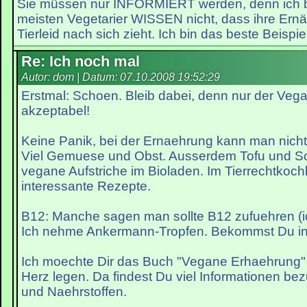
Sie müssen nur INFORMIERT werden, denn ich bi
meisten Vegetarier WISSEN nicht, dass ihre Ernä
Tierleid nach sich zieht. Ich bin das beste Beispiel
Re: Ich noch mal
Autor: dom | Datum:
07.10.2008 19:52:29
Erstmal: Schoen. Bleib dabei, denn nur der Vega
akzeptabel!
Keine Panik, bei der Ernaehrung kann man nicht
Viel Gemuese und Obst. Ausserdem Tofu und Soja
vegane Aufstriche im Bioladen. Im Tierrechtkoch
interessante Rezepte.
B12: Manche sagen man sollte B12 zufuehren (i
Ich nehme Ankermann-Tropfen. Bekommst Du in
Ich moechte Dir das Buch "Vegane Erhaehrung" 
Herz legen. Da findest Du viel Informationen b
und Naehrstoffen.