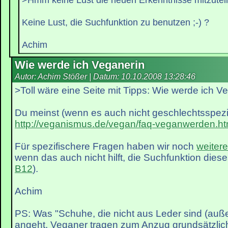
Keine Lust, die Suchfunktion zu benutzen ;-) ?
Achim
Wie werde ich Veganerin
Autor: Achim Stößer | Datum:
10.10.2008 13:28:46
>Toll wäre eine Seite mit Tipps: Wie werde ich V
Du meinst (wenn es auch nicht geschlechtsspezif
http://veganismus.de/vegan/faq-veganwerden.ht
Für spezifischere Fragen haben wir noch
weiter
wenn das auch nicht hilft, die Suchfunktion dies
B12
).
Achim
PS: Was "Schuhe, die nicht aus Leder sind (auß
angeht, Veganer tragen zum Anzug grundsätzlic