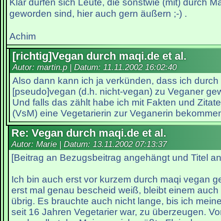
Klar dürfen sich Leute, die sonstwie (mit) durch 
geworden sind, hier auch gern äußern ;-) .
Achim
[richtig]Vegan durch maqi.de et al.
Autor: martin.p | Datum:
11.11.2002 16:02:40
Also dann kann ich ja verkünden, dass ich durch
[pseudo]vegan (d.h. nicht-vegan) zu Veganer ge
Und falls das zählt habe ich mit Fakten und Zitat
(VsM) eine Vegetarierin zur Veganerin bekomme
Re: Vegan durch maqi.de et al.
Autor: Marie | Datum:
13.11.2002 07:13:37
[Beitrag an Bezugsbeitrag angehängt und Titel a
Ich bin auch erst vor kurzem durch maqi vegan
erst mal genau bescheid weiß, bleibt einem auch
übrig. Es brauchte auch nicht lange, bis ich mein
seit 16 Jahren Vegetarier war, zu überzeugen. Vo