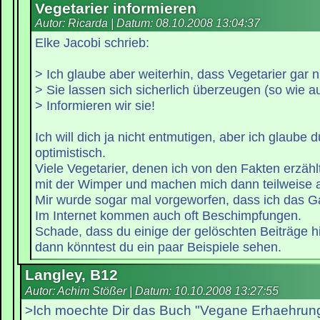
Vegetarier informieren
Autor: Ricarda | Datum:
08.10.2008 13:04:37
Elke Jacobi schrieb:
> Ich glaube aber weiterhin, dass Vegetarier gar n
> Sie lassen sich sicherlich überzeugen (so wie au
> Informieren wir sie!
Ich will dich ja nicht entmutigen, aber ich glaube 
optimistisch.
Viele Vegetarier, denen ich von den Fakten erzähl
mit der Wimper und machen mich dann teilweise a
Mir wurde sogar mal vorgeworfen, dass ich das G
Im Internet kommen auch oft Beschimpfungen.
Schade, dass du einige der gelöschten Beiträge hi
dann könntest du ein paar Beispiele sehen.
Langley, B12
Autor: Achim Stößer | Datum:
10.10.2008 13:27:55
>Ich moechte Dir das Buch "Vegane Erhaehrung"