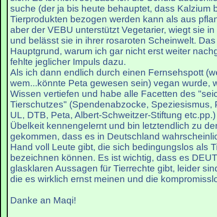
suche (der ja bis heute behauptet, dass Kalzium 
Tierprodukten bezogen werden kann als aus pfla
aber der VEBU unterstützt Vegetarier, wiegt sie in 
und belässt sie in ihrer rosaroten Scheinwelt. Da
Hauptgrund, warum ich gar nicht erst weiter nach
fehlte jeglicher Impuls dazu.
Als ich dann endlich durch einen Fernsehspott (w
wem...könnte Peta gewesen sein) vegan wurde, wo
Wissen vertiefen und habe alle Facetten des "se
Tierschutzes" (Spendenabzocke, Speziesismus, P
UL, DTB, Peta, Albert-Schweitzer-Stiftung etc.pp.)
Übelkeit kennengelernt und bin letztendlich zu d
gekommen, dass es in Deutschland wahrscheinlic
Hand voll Leute gibt, die sich bedingungslos als Ti
bezeichnen können. Es ist wichtig, dass es DE
glasklaren Aussagen für Tierrechte gibt, leider sin
die es wirklich ernst meinen und die kompromisslo
Danke an Maqi!