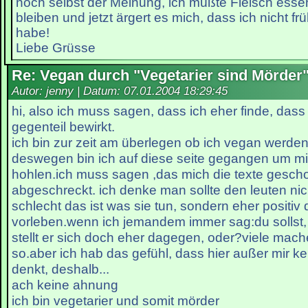
noch selbst der Meinung, ich müßte Fleisch ess
bleiben und jetzt ärgert es mich, dass ich nicht fr
habe!
Liebe Grüsse
Re: Vegan durch "Vegetarier sind Mörder
Autor: jenny | Datum:
07.01.2004 18:29:45
hi, also ich muss sagen, dass ich eher finde, dass
gegenteil bewirkt.
ich bin zur zeit am überlegen ob ich vegan werden 
deswegen bin ich auf diese seite gegangen um mi
hohlen.ich muss sagen ,das mich die texte gesch
abgeschreckt. ich denke man sollte den leuten nic
schlecht das ist was sie tun, sondern eher positiv 
vorleben.wenn ich jemandem immer sag:du sollst, d
stellt er sich doch eher dagegen, oder?viele mach
so.aber ich hab das gefühl, dass hier außer mir kei
denkt, deshalb...
ach keine ahnung
ich bin vegetarier und somit mörder