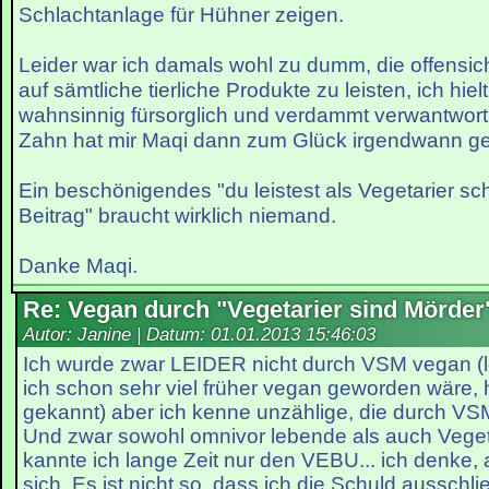
Schlachtanlage für Hühner zeigen.
Leider war ich damals wohl zu dumm, die offensic
auf sämtliche tierliche Produkte zu leisten, ich hie
wahnsinnig fürsorglich und verdammt verwantwo
Zahn hat mir Maqi dann zum Glück irgendwann g
Ein beschönigendes "du leistest als Vegetarier s
Beitrag" braucht wirklich niemand.
Danke Maqi.
Re: Vegan durch "Vegetarier sind Mörder
Autor: Janine | Datum:
01.01.2013 15:46:03
Ich wurde zwar LEIDER nicht durch VSM vegan (le
ich schon sehr viel früher vegan geworden wäre, 
gekannt) aber ich kenne unzählige, die durch V
Und zwar sowohl omnivor lebende als auch Vegeta
kannte ich lange Zeit nur den VEBU... ich denke, 
sich. Es ist nicht so, dass ich die Schuld aussch