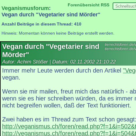
Forenübersicht
RSS
Veganismusforum
:
Vegan durch "Vegetarier sind Mörder"
Anzahl Beiträge in diesem Thread: 410
Hinweis: Momentan können keine Beiträge erstellt werden.
Vegan durch "Vegetarier sind
tierrechtsforen.d
tierrechtsforen.de
Mörder"
Autor: Achim Stößer | Datum:
02.11.2002 21:10:22
Immer mehr Leute werden durch den Artikel
"Veg
vegan.
Wenn sie mir mailen, freut mich das natürlich - a
wenn sie es hier schreiben würden, da es immer n
nicht begreifen wollen, daß der Text funktioniert.
Zwei haben es im Thread zum Text schon gesagt
http://veganismus.ch/foren/read.php?f=1&i=502
http://veganismus.ch/foren/read.php?f=1&i=504