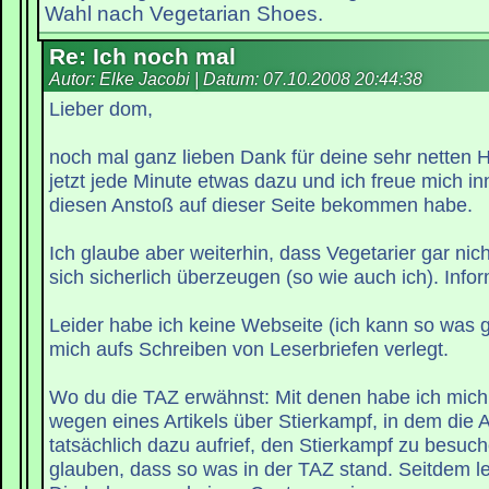
Wahl nach Vegetarian Shoes.
Re: Ich noch mal
Autor: Elke Jacobi | Datum:
07.10.2008 20:44:38
Lieber dom,
noch mal ganz lieben Dank für deine sehr netten H
jetzt jede Minute etwas dazu und ich freue mich inn
diesen Anstoß auf dieser Seite bekommen habe.
Ich glaube aber weiterhin, dass Vegetarier gar nich
sich sicherlich überzeugen (so wie auch ich). Infor
Leider habe ich keine Webseite (ich kann so was g
mich aufs Schreiben von Leserbriefen verlegt.
Wo du die TAZ erwähnst: Mit denen habe ich mich z
wegen eines Artikels über Stierkampf, in dem die 
tatsächlich dazu aufrief, den Stierkampf zu besuc
glauben, dass so was in der TAZ stand. Seitdem le