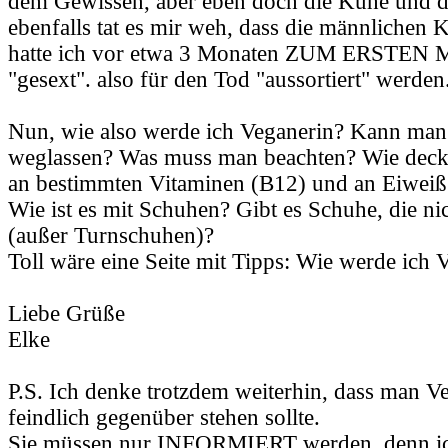
dem Gewissen, aber eben doch die Kühe und 
ebenfalls tat es mir weh, dass die männlichen 
hatte ich vor etwa 3 Monaten ZUM ERSTEN M
"gesext". also für den Tod "aussortiert" werden
Nun, wie also werde ich Veganerin? Kann man 
weglassen? Was muss man beachten? Wie deck
an bestimmten Vitaminen (B12) und an Eiweiß
Wie ist es mit Schuhen? Gibt es Schuhe, die ni
(außer Turnschuhen)?
Toll wäre eine Seite mit Tipps: Wie werde ich 
Liebe Grüße
Elke
P.S. Ich denke trotzdem weiterhin, dass man Ve
feindlich gegenüber stehen sollte.
Sie müssen nur INFORMIERT werden, denn ich 