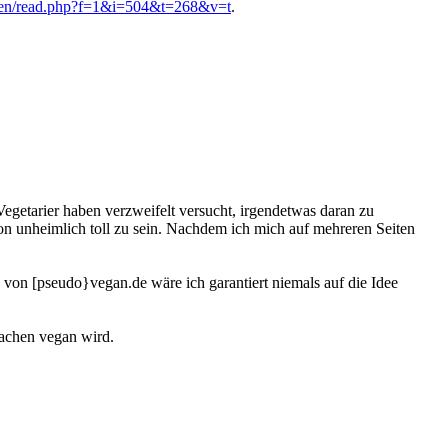
oren/read.php?f=1&i=504&t=268&v=t
.
Vegetarier haben verzweifelt versucht, irgendetwas daran zu
chon unheimlich toll zu sein. Nachdem ich mich auf mehreren Seiten
 von [pseudo}vegan.de wäre ich garantiert niemals auf die Idee
sachen vegan wird.