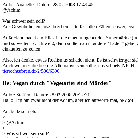
Autor: Anabelle | Datum:
28.02.2008 17:49:46
@Achim
Was schwer sein soll?
Aus Gewohnheiten auszubrechen ist in fast allen Fällen schwer, ega
Außerdem macht ein Blick in die einen umgebenden Supermärkte (in vi
und so weiter. Ja, ich weiß, dann sollte man in andere "Läden" gehen
einkaufen zu gehen.
Also, ich denke, etwas Realismus schadet nicht: Es ist schwieriger s
Auch wenn es die bessere Alternative sein sollte, das schließt NICHT ei
tierrechtsforen.de/2/586/6390
Re: Vegan durch "Vegetarier sind Mörder"
Autor: Steffen | Datum:
28.02.2008 20:12:31
Hallo! Ich bin zwar nicht der Achim, aber ich antworte mal, ok? ;o)
Anabelle schrieb:
>
> @Achim
>
> Was schwer sein soll?