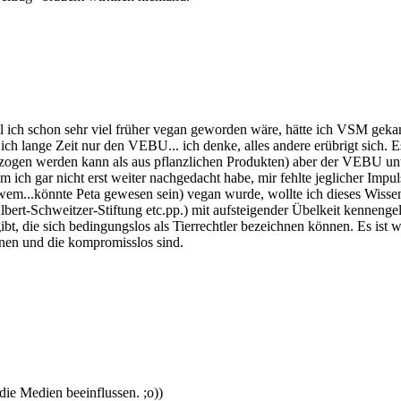
 ich schon sehr viel früher vegan geworden wäre, hätte ich VSM geka
ich lange Zeit nur den VEBU... ich denke, alles andere erübrigt sich. E
zogen werden kann als aus pflanzlichen Produkten) aber der VEBU unterst
ich gar nicht erst weiter nachgedacht habe, mir fehlte jeglicher Impul
wem...könnte Peta gewesen sein) vegan wurde, wollte ich dieses Wissen
ert-Schweitzer-Stiftung etc.pp.) mit aufsteigender Übelkeit kennengel
gibt, die sich bedingungslos als Tierrechtler bezeichnen können. Es i
meinen und die kompromisslos sind.
die Medien beeinflussen. ;o))