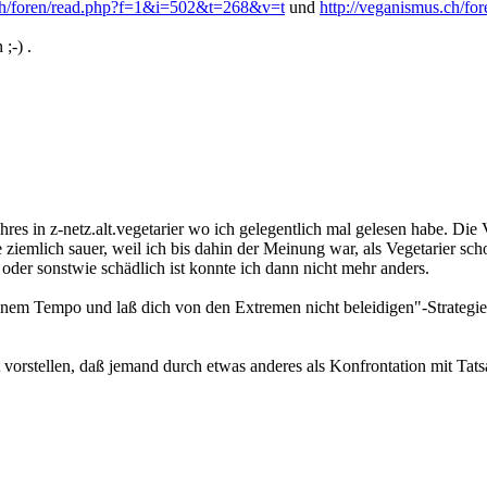
.ch/foren/read.php?f=1&i=502&t=268&v=t
und
http://veganismus.ch/f
;-) .
res in z-netz.alt.vegetarier wo ich gelegentlich mal gelesen habe. Die 
ge ziemlich sauer, weil ich bis dahin der Meinung war, als Vegetarier s
der sonstwie schädlich ist konnte ich dann nicht mehr anders.
einem Tempo und laß dich von den Extremen nicht beleidigen"-Strategie
 vorstellen, daß jemand durch etwas anderes als Konfrontation mit Tat