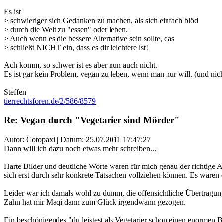
Es ist
> schwieriger sich Gedanken zu machen, als sich einfach blöd
> durch die Welt zu "essen" oder leben.
> Auch wenn es die bessere Alternative sein sollte, das
> schließt NICHT ein, dass es dir leichtere ist!
Ach komm, so schwer ist es aber nun auch nicht.
Es ist gar kein Problem, vegan zu leben, wenn man nur will. (und nic
Steffen
tierrechtsforen.de/2/586/8579
Re: Vegan durch "Vegetarier sind Mörder"
Autor: Cotopaxi | Datum:
25.07.2011 17:47:27
Dann will ich dazu noch etwas mehr schreiben...
Harte Bilder und deutliche Worte waren für mich genau der richtige An
sich erst durch sehr konkrete Tatsachen vollziehen können. Es waren 
Leider war ich damals wohl zu dumm, die offensichtliche Übertragung
Zahn hat mir Maqi dann zum Glück irgendwann gezogen.
Ein beschönigendes "du leistest als Vegetarier schon einen enormen B