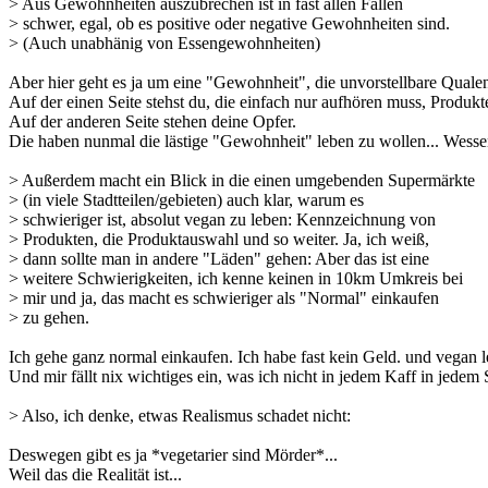
> Aus Gewohnheiten auszubrechen ist in fast allen Fällen
> schwer, egal, ob es positive oder negative Gewohnheiten sind.
> (Auch unabhänig von Essengewohnheiten)
Aber hier geht es ja um eine "Gewohnheit", die unvorstellbare Qualen 
Auf der einen Seite stehst du, die einfach nur aufhören muss, Produkt
Auf der anderen Seite stehen deine Opfer.
Die haben nunmal die lästige "Gewohnheit" leben zu wollen... Wessen
> Außerdem macht ein Blick in die einen umgebenden Supermärkte
> (in viele Stadtteilen/gebieten) auch klar, warum es
> schwieriger ist, absolut vegan zu leben: Kennzeichnung von
> Produkten, die Produktauswahl und so weiter. Ja, ich weiß,
> dann sollte man in andere "Läden" gehen: Aber das ist eine
> weitere Schwierigkeiten, ich kenne keinen in 10km Umkreis bei
> mir und ja, das macht es schwieriger als "Normal" einkaufen
> zu gehen.
Ich gehe ganz normal einkaufen. Ich habe fast kein Geld. und vegan le
Und mir fällt nix wichtiges ein, was ich nicht in jedem Kaff in je
> Also, ich denke, etwas Realismus schadet nicht:
Deswegen gibt es ja *vegetarier sind Mörder*...
Weil das die Realität ist...