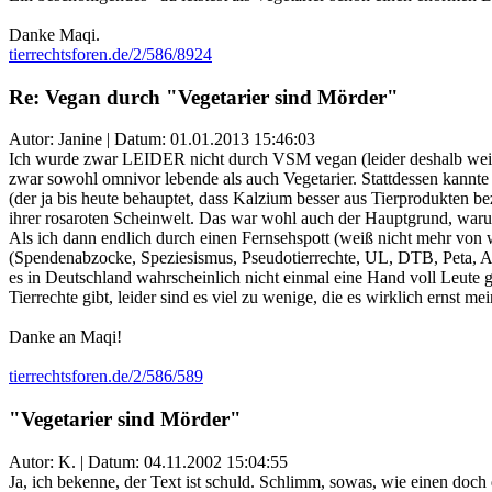
Danke Maqi.
tierrechtsforen.de/2/586/8924
Re: Vegan durch "Vegetarier sind Mörder"
Autor: Janine | Datum:
01.01.2013 15:46:03
Ich wurde zwar LEIDER nicht durch VSM vegan (leider deshalb weil
zwar sowohl omnivor lebende als auch Vegetarier. Stattdessen kannte 
(der ja bis heute behauptet, dass Kalzium besser aus Tierprodukten be
ihrer rosaroten Scheinwelt. Das war wohl auch der Hauptgrund, warum 
Als ich dann endlich durch einen Fernsehspott (weiß nicht mehr von 
(Spendenabzocke, Speziesismus, Pseudotierrechte, UL, DTB, Peta, Alb
es in Deutschland wahrscheinlich nicht einmal eine Hand voll Leute 
Tierrechte gibt, leider sind es viel zu wenige, die es wirklich ernst 
Danke an Maqi!
tierrechtsforen.de/2/586/589
"Vegetarier sind Mörder"
Autor: K. | Datum:
04.11.2002 15:04:55
Ja, ich bekenne, der Text ist schuld. Schlimm, sowas, wie einen doch 