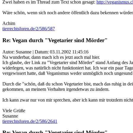
Zwei haben es im Thread zum Text schon gesagt:
http://veganismus
Wäre schön, wenn sich noch andere öffentlich dazu bekennen würden 
Achim
tierrechtsforen.de/2/586/587
Re: Vegan durch "Vegetarier sind Mörder"
Autor: Susanne | Datum:
03.11.2002 11:45:16
Na wunderbar, dann mach ich es jetzt auch mal hier.
Ich glaube, der Link zu "Vegetarier sind Mörder" stand Anfang des Jah
widerlegen, was natürlich nicht funktioniert hat. Ich war ein paar Ta
vergewissert hatte, daß Veganismus weder unmöglich noch ungesund o
Durch die "schön, daß du schon Vegetarier bist, mach das ruhig in d
gekommen, an meinem Verhalten irgendetwas zu ändern.
Ich kann zwar nur von mir sprechen, aber ich kann mir trotzdem nicht
Viele Grüße
Susanne
tierrechtsforen.de/2/586/2641
Re: Vegan durch "Vegetarier sind Mörder"