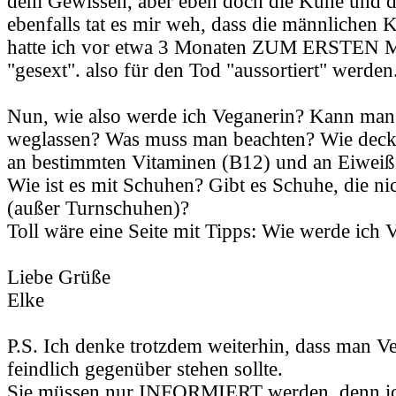
dem Gewissen, aber eben doch die Kühe und 
ebenfalls tat es mir weh, dass die männlichen 
hatte ich vor etwa 3 Monaten ZUM ERSTEN M
"gesext". also für den Tod "aussortiert" werden
Nun, wie also werde ich Veganerin? Kann man 
weglassen? Was muss man beachten? Wie deck
an bestimmten Vitaminen (B12) und an Eiweiß
Wie ist es mit Schuhen? Gibt es Schuhe, die ni
(außer Turnschuhen)?
Toll wäre eine Seite mit Tipps: Wie werde ich 
Liebe Grüße
Elke
P.S. Ich denke trotzdem weiterhin, dass man Ve
feindlich gegenüber stehen sollte.
Sie müssen nur INFORMIERT werden, denn ich 