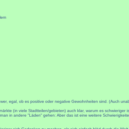
llem
chwer, egal, ob es positive oder negative Gewohnheiten sind. (Auch u
kte (in viele Stadtteilen/gebieten) auch klar, warum es schwieriger 
e man in andere "Läden" gehen: Aber das ist eine weitere Schwierigkeit
wieriger sich Gedanken zu machen, als sich einfach blöd durch die Welt