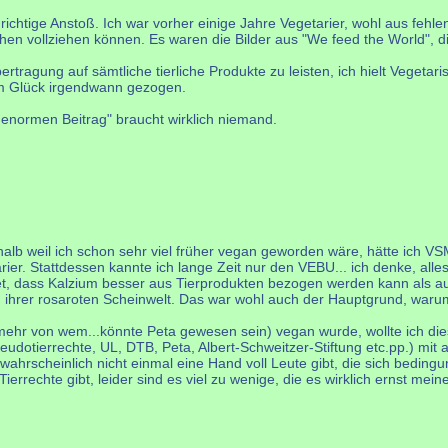
richtige Anstoß. Ich war vorher einige Jahre Vegetarier, wohl aus fehl
achen vollziehen können. Es waren die Bilder aus "We feed the World", 
rtragung auf sämtliche tierliche Produkte zu leisten, ich hielt Vegeta
m Glück irgendwann gezogen.
 enormen Beitrag" braucht wirklich niemand.
alb weil ich schon sehr viel früher vegan geworden wäre, hätte ich V
. Stattdessen kannte ich lange Zeit nur den VEBU... ich denke, alles a
et, dass Kalzium besser aus Tierprodukten bezogen werden kann als au
e in ihrer rosaroten Scheinwelt. Das war wohl auch der Hauptgrund, waru
 mehr von wem...könnte Peta gewesen sein) vegan wurde, wollte ich die
tierrechte, UL, DTB, Peta, Albert-Schweitzer-Stiftung etc.pp.) mit au
rscheinlich nicht einmal eine Hand voll Leute gibt, die sich bedingung
rechte gibt, leider sind es viel zu wenige, die es wirklich ernst mei