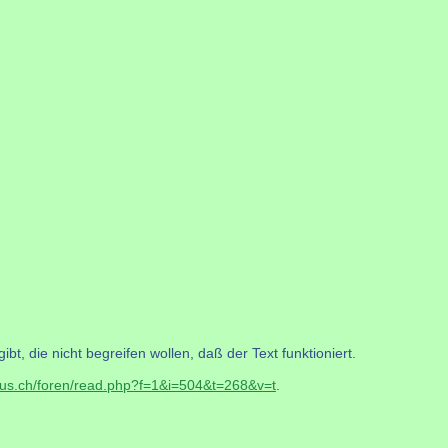
t, die nicht begreifen wollen, daß der Text funktioniert.
mus.ch/foren/read.php?f=1&i=504&t=268&v=t
.