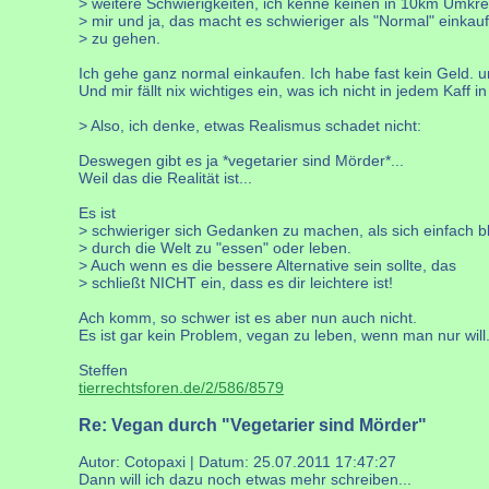
> weitere Schwierigkeiten, ich kenne keinen in 10km Umkre
> mir und ja, das macht es schwieriger als "Normal" einkau
> zu gehen.
Ich gehe ganz normal einkaufen. Ich habe fast kein Geld. un
Und mir fällt nix wichtiges ein, was ich nicht in jedem 
> Also, ich denke, etwas Realismus schadet nicht:
Deswegen gibt es ja *vegetarier sind Mörder*...
Weil das die Realität ist...
Es ist
> schwieriger sich Gedanken zu machen, als sich einfach b
> durch die Welt zu "essen" oder leben.
> Auch wenn es die bessere Alternative sein sollte, das
> schließt NICHT ein, dass es dir leichtere ist!
Ach komm, so schwer ist es aber nun auch nicht.
Es ist gar kein Problem, vegan zu leben, wenn man nur will
Steffen
tierrechtsforen.de/2/586/8579
Re: Vegan durch "Vegetarier sind Mörder"
Autor: Cotopaxi | Datum:
25.07.2011 17:47:27
Dann will ich dazu noch etwas mehr schreiben...