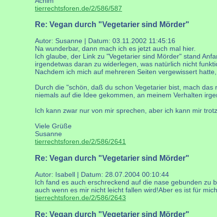
Achim
tierrechtsforen.de/2/586/587
Re: Vegan durch "Vegetarier sind Mörder"
Autor: Susanne | Datum:
03.11.2002 11:45:16
Na wunderbar, dann mach ich es jetzt auch mal hier.
Ich glaube, der Link zu "Vegetarier sind Mörder" stand Anfa
irgendetwas daran zu widerlegen, was natürlich nicht funktio
Nachdem ich mich auf mehreren Seiten vergewissert hatte,
Durch die "schön, daß du schon Vegetarier bist, mach das 
niemals auf die Idee gekommen, an meinem Verhalten irge
Ich kann zwar nur von mir sprechen, aber ich kann mir tro
Viele Grüße
Susanne
tierrechtsforen.de/2/586/2641
Re: Vegan durch "Vegetarier sind Mörder"
Autor: Isabell | Datum:
28.07.2004 00:10:44
Ich fand es auch erschreckend auf die nase gebunden zu be
auch wenn es mir nicht leicht fallen wird!Aber es ist für mi
tierrechtsforen.de/2/586/2643
Re: Vegan durch "Vegetarier sind Mörder"