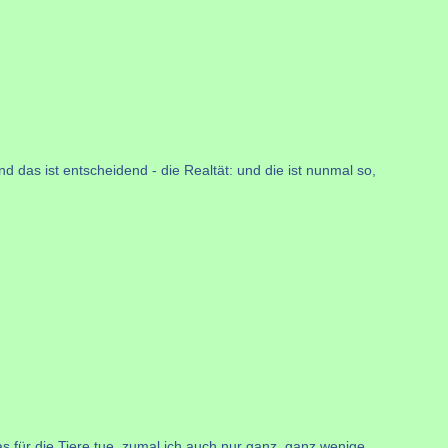
d das ist entscheidend - die Realtät: und die ist nunmal so,
as für die Tiere tue, zumal ich auch nur ganz, ganz wenige