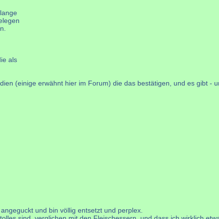
 lange
gelegen
n.
ie als
ien (einige erwähnt hier im Forum) die das bestätigen, und es gibt - un
 angeguckt und bin völlig entsetzt und perplex.
olles sind, verglichen mit den Fleischessern, und dass ich wirklich etw